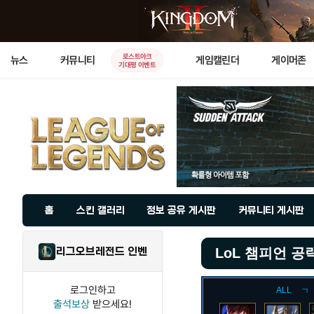
로스트아크
뉴스
커뮤니티
게임캘린더
게이머존
기대평 이벤트
홈
스킨 갤러리
정보 공유 게시판
커뮤니티 게시판
리그오브레전드 인벤
LoL 챔피언 공
로그인하고
ALL
ㄱ
출석보상
받으세요!