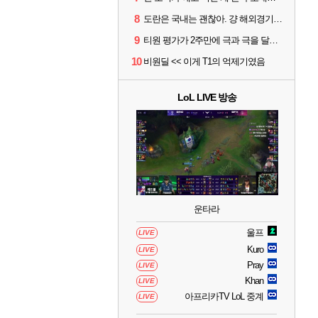
8
도란은 국내는 괜찮아. 걍 해외경기가 개 쓰레기라 그래
9
티원 평가가 2주만에 극과 극을 달리고 있네
10
비원딜 << 이게 T1의 억제기였음
LoL LIVE 방송
운타라
울프
LIVE
Kuro
LIVE
Pray
LIVE
Khan
LIVE
아프리카TV LoL 중계
LIVE