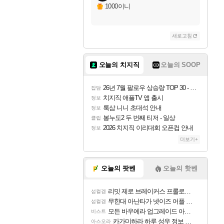
자야
1000이니
새로고침
조이
오늘의 치지직
오늘의 SOOP
카시오페아
26년 7월 팔로우 상승량 TOP 30 - 월간 치지직
잡담
치지직 애플TV 앱 출시
정보
룩삼 니니 초대석 안내
정보
코르키
봉누도2 두 번째 티저 - 일상
클립
2026 치지직 이리대회 오픈컵 안내
정보
더보기+
트런들
오늘의 팟벤
오늘의 핫벤
리밋 제로 브레이커스 프롤로그 테스트 후기 영상 업로드
섭컬겜
피즈
무한대 아난타가 넷이즈 어플 달력에 일정 등록
섭컬겜
모든 바우에라 업그레이드 아이템 획득 위치 공략 (89개)
비스트
카가미하라 하루 성우 정보 및 주요 필모
아스오라