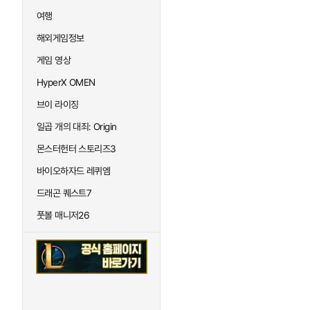
여행
해외게임정보
게임 영상
HyperX OMEN
브이 라이징
일곱 개의 대죄: Origin
몬스터헌터 스토리즈3
바이오하자드 레퀴엠
드래곤 퀘스트7
풋볼 매니저26