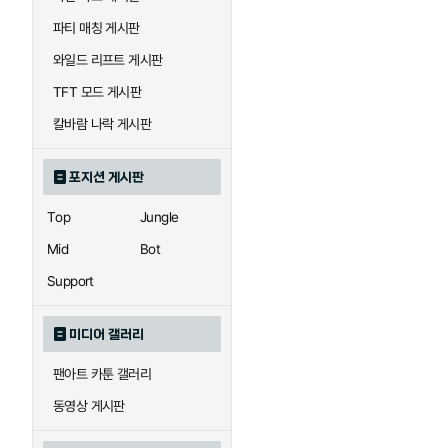
우르곳
워윅
파티 매칭 게시판
와일드 리프트 게시판
자이라
자크
TFT 모드 게시판
칼바람 나락 게시판
직스
진
포지션 게시판
Top
Jungle
카이사
카직스
Mid
Bot
Support
퀸
크산테
미디어 갤러리
팬아트 카툰 갤러리
트리스타나
트린다미어
동영상 게시판