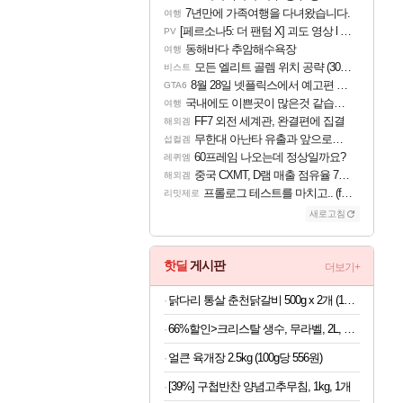
7년만에 가족여행을 다녀왔습니다.
여행
[페르소나5: 더 팬텀 X] 괴도 영상 l 타카마키 안·댄싱 스타
PV
동해바다 추암해수욕장
여행
모든 엘리트 골렘 위치 공략 (30개) - 방랑 결투가
비스트
8월 28일 넷플릭스에서 예고편 공개 예정
GTA6
국내에도 이쁜곳이 많은것 같습니다
여행
FF7 외전 세계관, 완결편에 집결
해외겜
무한대 아난타 유출과 앞으로의 예상 (루머)
섭컬겜
60프레임 나오는데 정상일까요?
레퀴엠
중국 CXMT, D램 매출 점유율 7%…글로벌 4위로 부상
해외겜
프롤로그 테스트를 마치고.. (feat. 리아)
리밋제로
새로고침
핫딜
게시판
더보기+
닭다리 통살 춘천닭갈비 500g x 2개 (1개당 6,950원)
66%할인>크리스탈 생수, 무라벨, 2L, 12개
얼큰 육개장 2.5kg (100g당 556원)
[39%] 구첩반찬 양념고추무침, 1kg, 1개