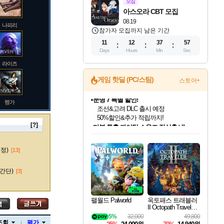
모집
아스오라 CBT 모집
08.19
나피리
참가자 모집까지 남은 기간
11
12
37
56
Days
Hours
Min
Sec
라이즈
게임 핫딜 (PC/스팀)
스토어+
렝가
마블 투혼 파이팅 소울즈 정식출시!
마블 히어로 총 출동&화려한 격투!
네이버 포인트 혜택까지!
[?]
인벤게임즈 8월 특별 할인!
드래곤소드: 어웨이크닝 입점!
문명 7 특별 할인!
귀무자: 검의 길 예약 판매 중!
비스트 오브 리인카네이션 정식 출시!
커세어 코브 출시 기념 할인!
더 렐릭 퍼스트 가디언 정식 출시
베데스다 40주년 기념 할인 중!
캡콤 프렌차이즈 할인 진행 중!
캡콤 일부 상품 상시 할인
스타워즈 은하계 레이서
로블록스 기프트 카드 공식 입점
인기 퍼블리셔 모음!
스팀으로 만나는 드래곤소드!
조선&고려 DLC 출시 예정
10% 할인과
게임프릭 신작 IP
해적'섬'을 발전시키자!
설화x하드코어 액션!
베데스다의 명작들을
몬헌, 바하 등 인기 IP를
몬헌 와일즈 & 드래곤즈 도그마2
인벤게임즈에서 10% 추가 적립
Robux를 가장 안전하고
마오카이
최대 90% 할인가를 만나보세요!
네이버혜택과 함께 만나보세요!
50%할인&추가 적립까지!
이니&베니 혜택까지!
네이버 혜택가와 함께 예약하세요!
할인&네이버혜택으로 만나보세요!
네이버페이 혜택과 만나보세요!
40주년 프로모션으로 만나보세요!
할인가에 만나보세요!
일부 에디션 상시 할인!
혜택으로 예약 판매 중
편안하게 충전하세요
수정)
[13]
간단)
[3]
바루스
팰월드 Palworld
옥토패스 트래블러
II Octopath Traveler I
I
5%
32,000
49,800
브랜드
조회
평가