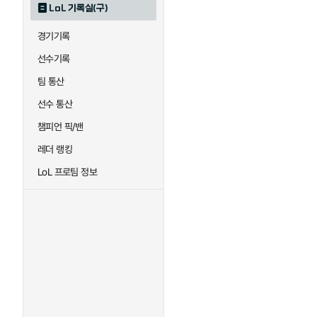
LoL 기록실(구)
하이머딩거
헤카림
경기기록
선수기록
팀 통산
선수 통산
챔피언 픽/밴
레더 랭킹
LoL 프로팀 정보