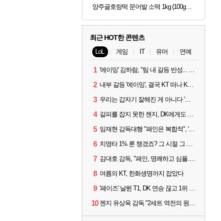
양주골호랑떡 문어발 소떡 1kg (100g당 1,340원)
최근 HOT한 콘텐츠
LoL
게임
IT
유머
연예
1
'에이밍' 김하람, "팀 내 갈등 반성... 끝까지 뛰고 싶었다"
2
내부 갈등 '에이밍', 결국 KT 떠나 KRX로...'지우'와 트레이드
3
우리는 갑자기 잘해진 게 아니다 '씨맥' 김대호 감독의 자신감
4
갈피를 잡지 못한 젠지, DK에게도 0:2 패배
5
임재현 감독대행 "패인은 복합적", '도란' "팀에 과부하 왔다"
6
치명타 1% 룬 챙겼죠? 그 시절 그 감성 '롤 클래식' 30일 출시
7
김대호 감독, "패인, 명쾌하고 심플...다시 힘낼 수 있어"
8
여름의 KT, 한화생명까지 잡았다
9
'페이즈' 날뛴 T1, DK 연승 끊고 1위 지켜
10
젠지 유상욱 감독 "2세트 역전의 원인...너무 급했다"