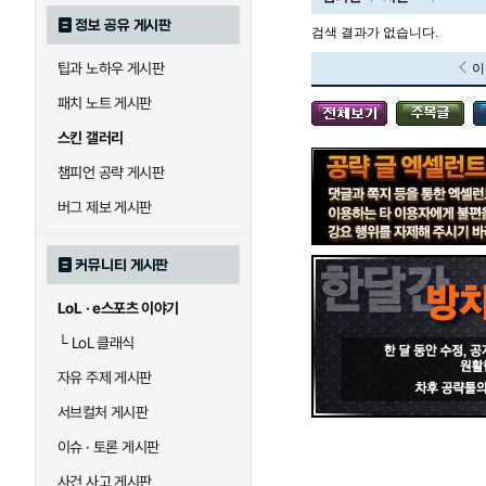
정보 공유 게시판
검색 결과가 없습니다.
팁과 노하우 게시판
이
블라디미르
블리츠크랭크
패치 노트 게시판
스킨 갤러리
세라핀
세주아니
챔피언 공략 게시판
버그 제보 게시판
시비르
신 짜오
커뮤니티 게시판
LoL · e스포츠 이야기
아칼리
아크샨
└
LoL 클래식
자유 주제 게시판
에코
엘리스
서브컬처 게시판
이슈 · 토론 게시판
사건 사고 게시판