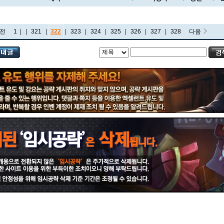
전
1
|
...
|
321
|
322
|
323
|
324
|
325
|
326
|
327
|
328
다음
비에고
빅토르
뽀삐
사미라
사이온
사일러스
샤코
세트
소나
소라카
쉔
쉬바나
스몰더
스웨인
신드라
신지드
쓰레쉬
아리
아무무
아우렐리온 솔
아이번
아트록스
아펠리오스
알리스타
암베사
애니
애니비아
애쉬
오공
오로라
오른
오리아나
올라프
요네
요릭