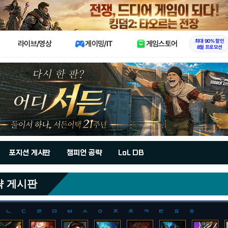
X
최대 90% 할인
라이브/영상
게이밍/IT
게임스토어
8월 프로모션
포지션 게시판
챔피언 공략
LoL DB
략 게시판
ㄴ
ㄷ
ㄹ
ㅁ
ㅂ
ㅅ
ㅇ
ㅈ
ㅊ
ㅋ
ㅌ
ㅍ
ㅎ