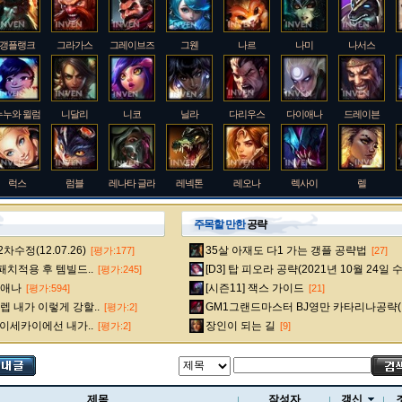
갱플랭크
그라가스
그레이브즈
그웬
나르
나미
나서스
누누와 윌럼프
니달리
니코
닐라
다리우스
다이애나
드레이븐
럭스
럼블
레나타 글라스크
레넥톤
레오나
렉사이
렐
주목할 만한
공략
수정(12.07.26)
35살 아재도 다1 가는 갱플 공략법
[평가:177]
[27]
룰루
르블랑
리 신
리븐
리산드라
릴리아
마스터 이
 패치적용 후 템빌드..
[D3] 탑 피오라 공략(2021년 10월 24일 
[평가:245]
다이애나
[시즌11] 잭스 가이드
[평가:594]
[21]
 내가 이렇게 강할..
GM1그랜드마스터 BJ영만 카타리나공략(
[평가:2]
멜
모데카이저
모르가나
문도 박사
미스 포츈
밀리오
바드
 이세카이에선 내가..
장인이 되는 길
[평가:2]
[9]
베인
벡스
벨베스
벨코즈
볼리베어
브라움
브라이어
제목
작성자
갱신