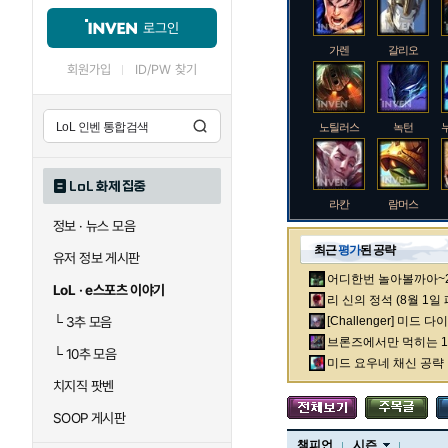
로그인
가렌
갈리오
회원가입
ID/PW 찾기
노틸러스
녹턴
LoL 화제 집중
라칸
람머스
정보 · 뉴스 모음
최근
평가
된 공략
유저 정보 게시판
어디한번 놀아볼까아~2차
로크
루시안
LoL · e스포츠 이야기
리 신의 정석 (8월 1일
└
3추 모음
[Challenger] 미드 
브론즈에서만 먹히는 1렙
└
10추 모음
말자하
말파이트
미드 요우네 채신 공략
치지직 팟벤
SOOP 게시판
바이
베이가
챔피언
시즌