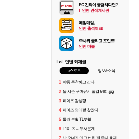
PC 견적이 궁금하다면?
IT인벤 견적게시판
매일매일,
인벤 출석체크!
주사위 굴리고 포인트!
인벤 마블
LoL 인벤 화제글
e스포츠
정보&소식
1
야동 투척하고 간다
2
올 시즌 구마유시 솔킬 64회..jpg
3
페이즈 감상평
4
페이즈 영애짤 찾았다
5
룰러 부활 T1부활
6
T1이 ㅈㄴ 무서운게
7
난 오너가 에고 버린 게 존나 호재라고 봄