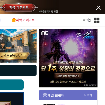
혜택.아이마트
로그인
인
벤
전
체
사
이
트
맵
게임 캘린더
더보기+