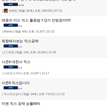
19 / 36
|
크레틴
|
댓글: 31개
|
조회: 189,543
|
07-31
애증의 미드 직스 활용법 !! Q가 안맞잖아!!!!!
6 / 8
|
Mamia
|
댓글: 4개
|
조회: 31,837
|
01-22
픽창에서보는 직스공략
5 / 5
|
짜장
|
댓글: 1개
|
조회: 10,943
|
12-20
시즌6 대천사 직스
5 / 8
|
나의군고구마
|
조회: 13,497
|
12-17
시즌6 직스입니다
8 / 9
|
직스하고싶다
|
댓글: 14개
|
조회: 73,412
|
11-22
마젠 직스 공략 승률66%