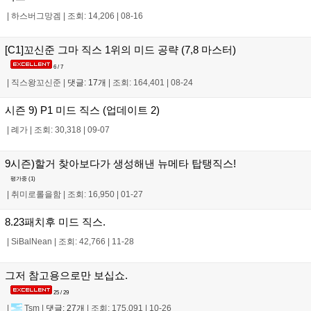
|
하스버그망겜
|
조회: 14,206
|
08-16
[C1]꼬신준 그마 직스 1위의 미드 공략 (7,8 마스터)
6 / 7
|
직스왕꼬신준
|
댓글: 17개
|
조회: 164,401
|
08-24
시즌 9) P1 미드 직스 (업데이트 2)
|
례가
|
조회: 30,318
|
09-07
9시즌)할거 찾아보다가 생성해낸 뉴메타 탑탱직스!
평가중 (
1
)
|
취미로롤을함
|
조회: 16,950
|
01-27
8.23패치후 미드 직스.
|
SiBalNean
|
조회: 42,766
|
11-28
그저 참고용으로만 보십쇼.
25 / 29
|
Tsm
|
댓글: 27개
|
조회: 175,091
|
10-26