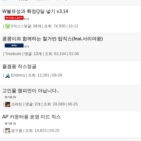
W불유성과 확정Q딜 넣기 v3.14
8 / 9
|
0직스
|
댓글: 16개
|
조회: 74,930
|
10-11
콩콩이와 함께하는 철거반 탑직스(feat.서리여왕)
3 / 5
|
Treebuds
|
댓글: 13개
|
조회: 63,104
|
01-06
즐겜용 직스정글
|
Endorcy
|
조회: 12,281
|
08-28
고인물 챔피언이 아닙니다..
평가중 (
2
)
|
크레틴
|
댓글: 2개
|
조회: 28,089
|
06-25
AP 카운터용 운영 미드 직스
평가중 (
1
)
|
광구름
|
조회: 14,623
|
03-25