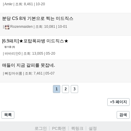
|
Amkr
|
조회: 8,461
|
10-20
분당 CS 8개 기본으로 찍는 미드직스
|
Rozenmaiden
|
조회: 10,081
|
10-01
[6.9패치]★포탑폭파병 미드직스★
평가중 (
4
)
|
바바리안0
|
조회: 13,005
|
05-20
애들이 지금 갈피를 못잡네.
|
뻐킹머쉬룸
|
조회: 7,461
|
05-07
1
2
3
+5 페이지
목록
검색
로그인
PC화면
퀵링크
설정