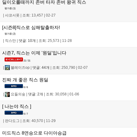
딜이오를때까지 존버 타자 존버 왕귀 직스
평가중 (
1
)
|
샤코서폿
|
조회: 13,457
|
02-27
[시즌8]직스로 심해탈출하자!
평가중 (
2
)
|
직스만
|
댓글: 10개
|
조회: 25,573
|
11-28
시즌7, 직스는 이제 '원딜'입니다
21 / 31
|
블레이즈op
|
댓글: 44개
|
조회: 250,790
|
02-07
진짜 개 좋은 직스 원딜
6 / 6
|
요들의숲
|
댓글: 2개
|
조회: 30,058
|
01-06
[ 나는야 직스 ]
6 / 7
|
판다도그
|
조회: 40,570
|
11-29
미드직스 8연승으로 다이아승급