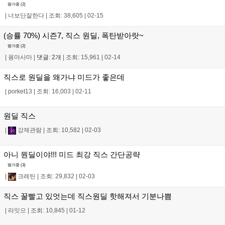
평가중 (
2
)
|
너보단잘한다
|
조회: 38,605
|
02-15
(승률 70%) 시즌7, 직스 원딜, 폭탄받아랏~
평가중 (
2
)
|
용마사마
|
댓글: 2개
|
조회: 15,961
|
02-14
직스로 원딜을 왜가냐 미드가 좋은데
|
porket13
|
조회: 16,003
|
02-11
원딜 직스
|
강제관람
|
조회: 10,582
|
02-03
아니 뭔딜이야!!! 미드 최강 직스 간단공략
평가중 (
3
)
|
크레틴
|
조회: 29,832
|
02-03
직스 꿀빨고 있엇는데 직스원딜 핫해져서 기분나쁨
|
라잇으
|
조회: 10,845
|
01-12