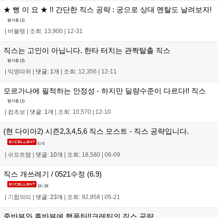
★ 뻥 이 요 ★ !! 간단한 직스 공략 : 궁으로 상대 멘탈도 날려보자!
평가중 (
1
)
|
버블탱
|
조회: 13,900
|
12-31
직스는 고인이 아닙니다. 한타 터치는 관짝탈출 직스
평가중 (
2
)
|
익명따위
|
댓글: 1개
|
조회: 12,356
|
12-11
모르가나에 필적하는 안정성 - 하지만 딜량수준이 다르다!! 직스
평가중 (
1
)
|
컴초보
|
댓글: 1개
|
조회: 10,570
|
12-10
(현 다이아2) 시즌2,3,4,5,6 직스 모스트 - 직스 공략입니다.
5 / 5
|
쉬프트탭
|
댓글: 10개
|
조회: 18,580
|
06-09
직스 개쓰레기 / 0521수정 (6.9)
15 / 26
|
기합의띠
|
댓글: 23개
|
조회: 92,958
|
05-21
중반부와 후반부에 핵폭탄!!크레틴의 직스 공략