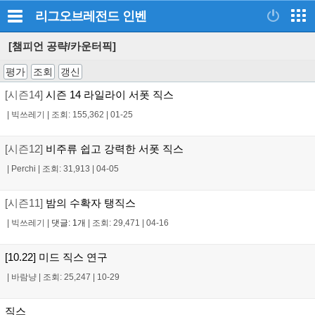
리그오브레전드
인벤
[챔피언 공략/카운터픽]
평가
조회
갱신
[시즌14]
시즌 14 라일라이 서폿 직스
|
빅쓰레기
|
조회: 155,362
|
01-25
[시즌12]
비주류 쉽고 강력한 서폿 직스
|
Perchi
|
조회: 31,913
|
04-05
[시즌11]
밤의 수확자 탱직스
|
빅쓰레기
|
댓글: 1개
|
조회: 29,471
|
04-16
[10.22] 미드 직스 연구
|
바람냥
|
조회: 25,247
|
10-29
직스