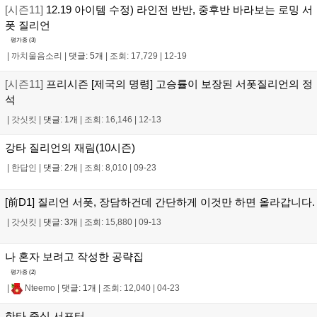
[시즌11]
12.19 아이템 수정) 라인전 반반, 중후반 바라보는 로밍 서
폿 질리언
평가중 (
3
)
|
까치울음소리
|
댓글: 5개
|
조회: 17,729
|
12-19
[시즌11]
프리시즌 [제국의 명령] 고승률이 보장된 서폿질리언의 정
석
|
갓싯킷
|
댓글: 1개
|
조회: 16,146
|
12-13
강타 질리언의 재림(10시즌)
|
한답인
|
댓글: 2개
|
조회: 8,010
|
09-23
[前D1] 질리언 서폿, 장담하건데 간단하게 이것만 하면 올라갑니다.
|
갓싯킷
|
댓글: 3개
|
조회: 15,880
|
09-13
나 혼자 보려고 작성한 공략집
평가중 (
2
)
|
Nteemo
|
댓글: 1개
|
조회: 12,040
|
04-23
한타 중심 서포터