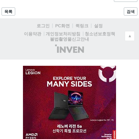
목록
검색
로그인
PC화면
퀵링크
설정
청소년보호정책
이용약관
개인정보처리방침
▲
불법촬영물신고안내
(주)
인
벤