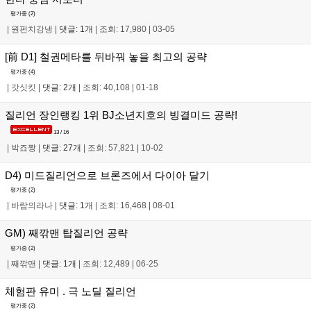
평가중 (
2
)
|
원펀치강냉
|
댓글: 1개
|
조회: 17,980
|
03-05
[前 D1] 철권메타를 뒤바꿔 놓을 최고의 공략
평가중 (
4
)
|
갓싯킷
|
댓글: 2개
|
조회: 40,108
|
01-18
질리언 장인랭킹 1위 BJ소년지호의 빙결미드 공략!
13 / 16
|
박죠짱
|
댓글: 27개
|
조회: 57,821
|
10-02
D4) 미드질리언으로 브론즈에서 다이아 달기
평가중 (
2
)
|
바람의라나
|
댓글: 1개
|
조회: 16,468
|
08-01
GM) 째깎맨 탑질리언 공략
평가중 (
2
)
|
째깎맨
|
댓글: 1개
|
조회: 12,489
|
06-25
체험판 유미 . 극 노딜 질리언
평가중 (
2
)