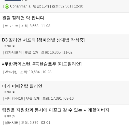
|
Conanmania
|
댓글: 15개
|
조회: 32,561
|
12-30
원딜 질리언 약 팝니다.
|
브그느트
|
조회: 8,563
|
11-08
D3 질리언 서포터 [챔피언별 상대법 작성중]
평가중 (
3
)
|
감자서포터
|
댓글: 1개
|
조회: 16,365
|
11-02
#무한광역스턴, #극한슬로우 [미드질리언]
|
Wm기린
|
조회: 10,684
|
10-28
이거 어때? 탑 질리언
평가중 (
1
)
|
닉네임4416
|
댓글: 5개
|
조회: 17,391
|
09-10
팀원을 지원함과 동시에 이끌고 갈 수 있는 시계할아버지
평가중 (
2
)
|
실버시러
|
조회: 5,876
|
03-01