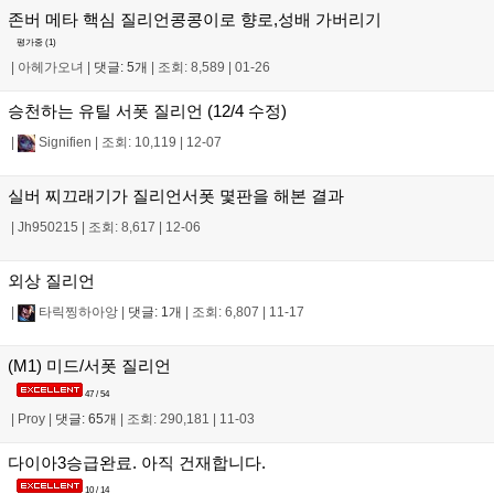
존버 메타 핵심 질리언콩콩이로 향로,성배 가버리기
평가중 (
1
)
|
아헤가오녀
|
댓글: 5개
|
조회: 8,589
|
01-26
승천하는 유틸 서폿 질리언 (12/4 수정)
|
Signifien
|
조회: 10,119
|
12-07
실버 찌끄래기가 질리언서폿 몇판을 해본 결과
|
Jh950215
|
조회: 8,617
|
12-06
외상 질리언
|
타릭찡하아앙
|
댓글: 1개
|
조회: 6,807
|
11-17
(M1) 미드/서폿 질리언
47 / 54
|
Proy
|
댓글: 65개
|
조회: 290,181
|
11-03
다이아3승급완료. 아직 건재합니다.
10 / 14