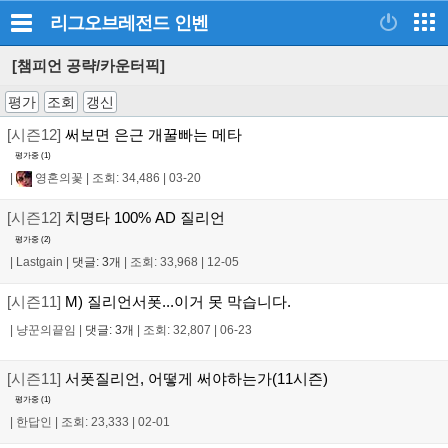
리그오브레전드
인벤
[챔피언 공략/카운터픽]
평가
조회
갱신
[시즌12]
써보면 은근 개꿀빠는 메타
평가중 (
1
)
|
영혼의꽃
|
조회: 34,486
|
03-20
[시즌12]
치명타 100% AD 질리언
평가중 (
2
)
|
Lastgain
|
댓글: 3개
|
조회: 33,968
|
12-05
[시즌11]
M) 질리언서폿...이거 못 막습니다.
|
냥꾼의끝임
|
댓글: 3개
|
조회: 32,807
|
06-23
[시즌11]
서폿질리언, 어떻게 써야하는가(11시즌)
평가중 (
1
)
|
한답인
|
조회: 23,333
|
02-01