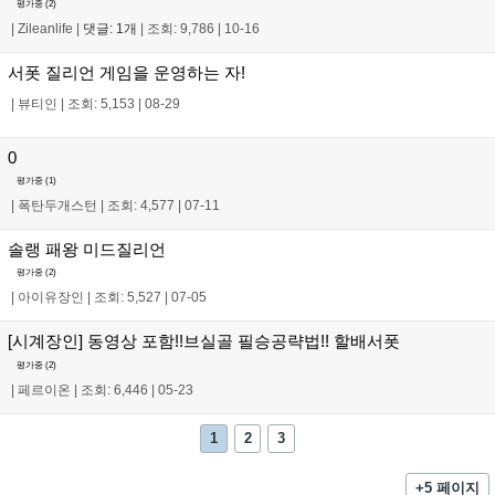
평가중 (
2
)
|
Zileanlife
|
댓글: 1개
|
조회: 9,786
|
10-16
서폿 질리언 게임을 운영하는 자!
|
뷰티인
|
조회: 5,153
|
08-29
0
평가중 (
1
)
|
폭탄두개스턴
|
조회: 4,577
|
07-11
솔랭 패왕 미드질리언
평가중 (
2
)
|
아이유장인
|
조회: 5,527
|
07-05
[시계장인] 동영상 포함!!브실골 필승공략법!! 할배서폿
평가중 (
2
)
|
페르이온
|
조회: 6,446
|
05-23
1
2
3
+5 페이지