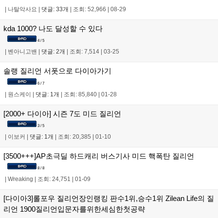
|
나탈악사요
|
댓글: 33개
|
조회: 52,966
|
08-29
kda 1000? 나도 달성할 수 있다
4 / 5
|
벤아니고밴
|
댓글: 2개
|
조회: 7,514
|
03-25
솔랭 질리언 서폿으로 다이아가기
6 / 7
|
원스케이
|
댓글: 1개
|
조회: 85,840
|
01-28
[2000+ 다이아] 시즌 7도 미드 질리언
3 / 5
|
이보커
|
댓글: 1개
|
조회: 20,385
|
01-10
[3500+++]AP초극딜 하드캐리 버스기사 미드 핵폭탄 질리언
8 / 8
|
Wreaking
|
조회: 24,751
|
01-09
[다이아3]롤포우 질리언장인랭킹 판수1위,승수1위 Zilean Life의 질
리언 1900질리언입문자를위한세심한첫공략