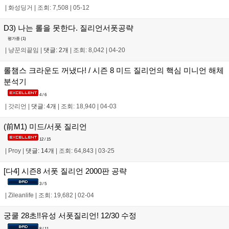
|
화성딩거
|
조회: 7,508
|
05-12
D3) 나는 롤을 못한다. 질리언서폿공략
평가중 (
1
)
|
냥꾼의끝임
|
댓글: 2개
|
조회: 8,042
|
04-20
롤챔스 크라운도 꺼냈다! / 시즌 8 미드 질리언의 핵심 미니언 해체
분석기
4 / 6
|
갓리언
|
댓글: 4개
|
조회: 18,940
|
04-03
(前M1) 미드/서폿 질리언
12 / 15
|
Proy
|
댓글: 14개
|
조회: 64,843
|
03-25
[다4] 시즌8 서폿 질리언 2000판 공략
3 / 5
|
Zileanlife
|
조회: 19,682
|
02-04
궁쿨 28초!!유성 서폿질리언! 12/30 수정
8 / 11