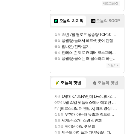
새로고침
조이
오늘의 치지직
오늘의 SOOP
카시오페아
26년 7월 팔로우 상승량 TOP 30 - 월간 치지직
잡담
풍월량) 놀래서 헤드셋 벗어 던짐
클립
임나은) 진짜 음지;;
클립
코르키
젠레스 존 제로 캐릭터 코스프레한 꽁주
짤방
풍월량) 물소는 왜 물소라고 하는거야? 아! 그만 ㅋㅋ 알았어 ㅋㅋ
클립
더보기+
트런들
오늘의 팟벤
오늘의 핫벤
1세대 K7 3.5NA인데 LF쏘나타 2.0NA 기변하면 유류비 절약이 얼마나 될까요..?
차벤
피즈
8월 28일 넷플릭스에서 예고편 공개 예정
GTA6
[페르소나5: 더 팬텀 X] 괴도 영상 l 타카마키 안·댄싱 스타
PV
무한대 아난타 유출과 앞으로의 예상 (루머)
섭컬겜
세계관 소개 | 소명 상인회
명조
귀여운 아일릿 원희
걸그룹
제주도 아이들과 다녀왔습니다.
여행