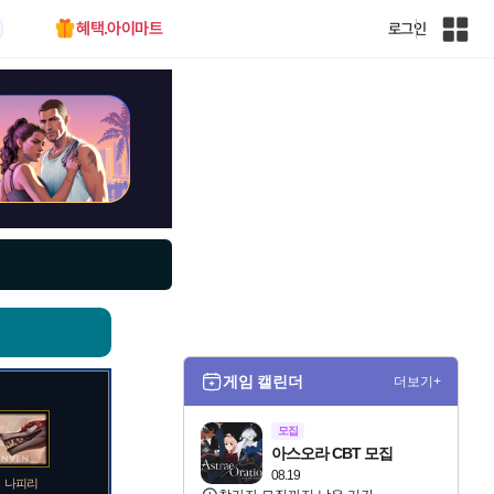
혜택.아이마트
로그인
인
벤
전
체
사
이
트
맵
게임 캘린더
더보기+
모집
아스오라 CBT 모집
08.19
나피리