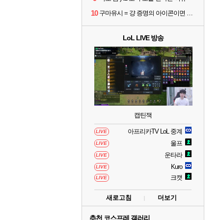
10
구마유시 = 걍 증명의 아이콘이면 개추 ㅋㅋㅋㅋㅋㅋㅋㅋㅋ
LoL LIVE 방송
캡틴잭
아프리카TV LoL 중계
LIVE
울프
LIVE
운타라
LIVE
Kuro
LIVE
크캣
LIVE
새로고침
더보기
추천 코스프레 갤러리