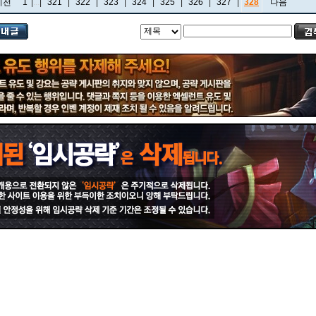
이전
1
|
...
|
321
|
322
|
323
|
324
|
325
|
326
|
327
|
328
다음
비에고
빅토르
뽀삐
사미라
사이온
사일러스
샤코
세트
소나
소라카
쉔
쉬바나
스몰더
스웨인
신드라
신지드
쓰레쉬
아리
아무무
아우렐리온 솔
아이번
아트록스
아펠리오스
알리스타
암베사
애니
애니비아
애쉬
오공
오로라
오른
오리아나
올라프
요네
요릭
유나라
유미
이렐리아
이블린
이즈리얼
일라오이
자르반 4세