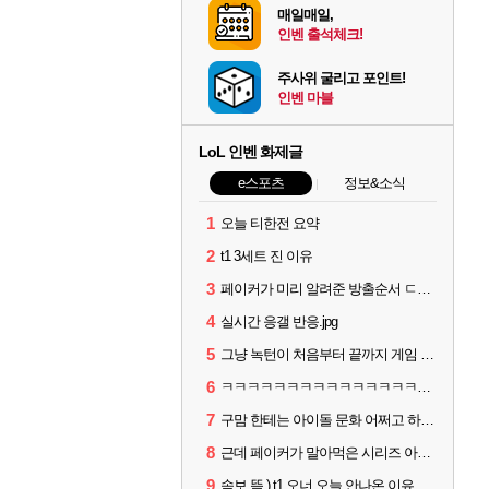
매일매일,
인벤 출석체크!
주사위 굴리고 포인트!
인벤 마블
LoL 인벤 화제글
e스포츠
정보&소식
1
오늘 티한전 요약
2
t1 3세트 진 이유
3
페이커가 미리 알려준 방출순서 ㄷㄷㄷㄷ
4
실시간 응갤 반응.jpg
5
그냥 녹턴이 처음부터 끝까지 게임 지게 굴려줬는데
6
ㅋㅋㅋㅋㅋㅋㅋㅋㅋㅋㅋㅋㅋㅋㅋㅋㅋㅋ
7
구맘 한테는 아이돌 문화 어쩌고 하더니 티원 팬이 제일 역겨움 그냥
8
근데 페이커가 말아먹은 시리즈 아님?
9
속보 뜸 ) t1 오너 오늘 안나온 이유