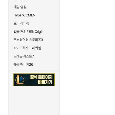
게임 영상
HyperX OMEN
브이 라이징
일곱 개의 대죄: Origin
몬스터헌터 스토리즈3
바이오하자드 레퀴엠
드래곤 퀘스트7
풋볼 매니저26