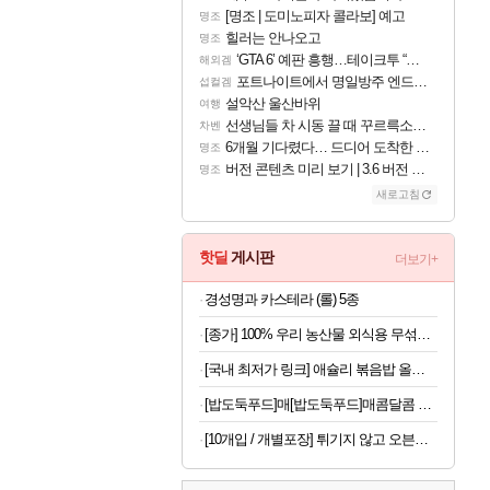
[명조 | 도미노피자 콜라보] 예고
명조
힐러는 안나오고
명조
‘GTA 6’ 예판 흥행…테이크투 “내부 예상 크게 넘어”
해외겜
포트나이트에서 명일방주 엔드필드 [펠리카] 판매 예정
섭컬겜
설악산 울산바위
여행
선생님들 차 시동 끌 때 꾸르륵소리나는데
차벤
6개월 기다렸다… 드디어 도착한 치사 메신저백! 실물 후기
명조
버전 콘텐츠 미리 보기 | 3.6 버전 「신기루 속 등불 그림자, 속세에 깃든 검의 결심」이 8월 20일에 업데이트됩니다!
명조
새로고침
핫딜
게시판
더보기+
경성명과 카스테라 (롤) 5종
[종가] 100% 우리 농산물 외식용 무섞박지 5kg 외 골라담기
[국내 최저가 링크] 애슐리 볶음밥 올인원 10종 세트, 1개
[밥도둑푸드]매[밥도둑푸드]매콤달콤 쫄깃 오징어젓갈 500g 1+1 총2통콤달콤 쫄깃 오징어젓갈 500g 1+1 총2통
[10개입 / 개별포장] 튀기지 않고 오븐에 구워낸 촉촉 리얼 레몬케이크 ( 1박스 10개입 / 개별포장)