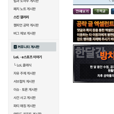
팁과 노하우 게시판
블라디미르
블리츠크랭크
패치 노트 게시판
스킨 갤러리
세라핀
세주아니
챔피언 공략 게시판
버그 제보 게시판
시비르
신 짜오
커뮤니티 게시판
LoL · e스포츠 이야기
아칼리
아크샨
└
LoL 클래식
자유 주제 게시판
에코
엘리스
서브컬처 게시판
이슈 · 토론 게시판
사건 사고 게시판
우르곳
워윅
파티 매칭 게시판