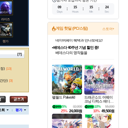
참가자 모집까지 남은 기간
09
15
15
23
Days
Hours
Min
Sec
라이즈
게임 핫딜 (PC/스팀)
스토어+
렝가
베데스다 40주년 기념 할인 중!
베데스다의 명작들을
40주년 프로모션으로 만나보세요!
[?]
인벤게임즈 8월 특별 할인!
드래곤소드: 어웨이크닝 입점!
문명 7 특별 할인!
마블 투혼 파이팅 소울즈 정식출시!
귀무자: 검의 길 예약 판매 중!
비스트 오브 리인카네이션 정식 출시!
커세어 코브 출시 기념 할인!
더 렐릭 퍼스트 가디언 정식 출시
캡콤 프렌차이즈 할인 진행 중!
캡콤 일부 상품 상시 할인
스타워즈 은하계 레이서
로블록스 기프트 카드 공식 입점
인기 퍼블리셔 모음!
스팀으로 만나는 드래곤소드!
조선&고려 DLC 출시 예정
마블 히어로 총 출동&화려한 격투!
10% 할인과
게임프릭 신작 IP
해적'섬'을 발전시키자!
설화x하드코어 액션!
몬헌, 바하 등 인기 IP를
몬헌 와일즈 & 드래곤즈 도그마2
인벤게임즈에서 10% 추가 적립
Robux를 가장 안전하고
마오카이
최대 90% 할인가를 만나보세요!
네이버혜택과 함께 만나보세요!
50%할인&추가 적립까지!
네이버 포인트 혜택까지!
이니&베니 혜택까지!
네이버 혜택가와 함께 예약하세요!
할인&네이버혜택으로 만나보세요!
네이버페이 혜택과 만나보세요!
할인가에 만나보세요!
일부 에디션 상시 할인!
혜택으로 예약 판매 중
편안하게 충전하세요
수정)
[13]
간단)
[3]
바루스
팰월드 Palworld
드래곤소드 어웨이
크닝 디럭스 에디션
DragonSword Awake
5%
32,000
10%
55,000
브랜드
ning Deluxe Edition
조회
평가
25%
24,000원
10%
49,500원