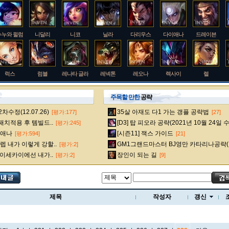
누누와 윌럼프
니달리
니코
닐라
다리우스
다이애나
드레이븐
럭스
럼블
레나타 글라스크
레넥톤
레오나
렉사이
렐
주목할 만한
공략
수정(12.07.26)
35살 아재도 다1 가는 갱플 공략법
[평가:177]
[27]
룰루
르블랑
리 신
리븐
리산드라
릴리아
마스터 이
 패치적용 후 템빌드..
[D3] 탑 피오라 공략(2021년 10월 24일 
[평가:245]
다이애나
[시즌11] 잭스 가이드
[평가:594]
[21]
 내가 이렇게 강할..
GM1그랜드마스터 BJ영만 카타리나공략(
[평가:2]
멜
모데카이저
모르가나
문도 박사
미스 포츈
밀리오
바드
 이세카이에선 내가..
장인이 되는 길
[평가:2]
[9]
베인
벡스
벨베스
벨코즈
볼리베어
브라움
브라이어
제목
작성자
갱신