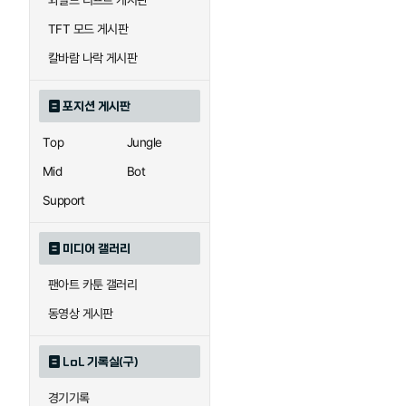
와일드 리프트 게시판
자이라
자크
TFT 모드 게시판
칼바람 나락 게시판
직스
진
포지션 게시판
Top
Jungle
카이사
카직스
Mid
Bot
Support
퀸
크산테
미디어 갤러리
팬아트 카툰 갤러리
트리스타나
트린다미어
동영상 게시판
LoL 기록실(구)
하이머딩거
헤카림
경기기록