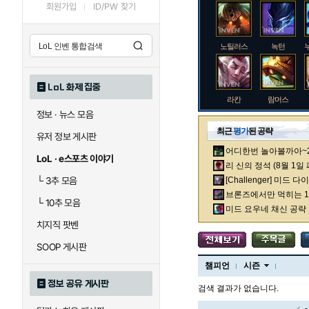
회원가입
ID/PW 찾기
노틸러스
녹턴
LoL 화제 집중
라칸
람머스
정보 · 뉴스 모음
최근
평가
된 공략
유저 정보 게시판
어디한번 놀아볼까아~2차
로크
루시안
LoL · e스포츠 이야기
리 신의 정석 (8월 1일
└
3추 모음
[Challenger] 미드 
브론즈에서만 먹히는 1렙
└
10추 모음
말자하
말파이트
미드 요우네 채신 공략
치지직 팟벤
SOOP 게시판
바이
베이가
챔피언
시즌
정보 공유 게시판
검색 결과가 없습니다.