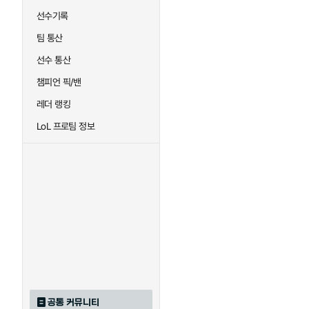
선수기록
팀 통산
선수 통산
챔피언 픽/밴
레더 랭킹
LoL 프로팀 정보
공통 커뮤니티