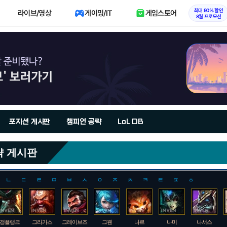
최대 90% 할인
라이브/영상
게이밍/IT
게임스토어
8월 프로모션
포지션 게시판
챔피언 공략
LoL DB
략 게시판
ㄴ
ㄷ
ㄹ
ㅁ
ㅂ
ㅅ
ㅇ
ㅈ
ㅊ
ㅋ
ㅌ
ㅍ
ㅎ
갱플랭크
그라가스
그레이브즈
그웬
나르
나미
나서스