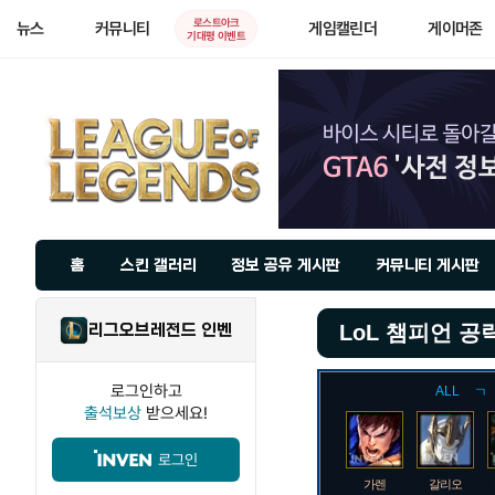
로스트아크
뉴스
커뮤니티
게임캘린더
게이머존
기대평 이벤트
홈
스킨 갤러리
정보 공유 게시판
커뮤니티 게시판
리그오브레전드 인벤
LoL 챔피언 공
로그인하고
ALL
ㄱ
출석보상
받으세요!
로그인
가렌
갈리오