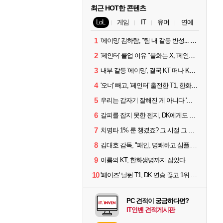
최근 HOT한 콘텐츠
LoL
게임
IT
유머
연예
1
'에이밍' 김하람, "팀 내 갈등 반성... 끝까지 뛰고 싶었다"
2
'페인터' 콜업 이유 "불화는 X, '페인터'는 부족한 콜을 채워줄 선수"
3
내부 갈등 '에이밍', 결국 KT 떠나 KRX로...'지우'와 트레이드
4
'오너' 빼고, '페인터' 출전한 T1, 한화생명에 패배
5
우리는 갑자기 잘해진 게 아니다 '씨맥' 김대호 감독의 자신감
6
갈피를 잡지 못한 젠지, DK에게도 0:2 패배
7
치명타 1% 룬 챙겼죠? 그 시절 그 감성 '롤 클래식' 30일 출시
8
김대호 감독, "패인, 명쾌하고 심플...다시 힘낼 수 있어"
9
여름의 KT, 한화생명까지 잡았다
10
'페이즈' 날뛴 T1, DK 연승 끊고 1위 지켜
PC 견적이 궁금하다면?
IT인벤 견적게시판