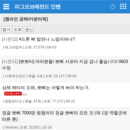
리그오브레전드
인벤
[챔피언 공략/카운터픽]
평가
조회
갱신
[시즌12]
4드론 삐 탑잔나 느낌이려나?
|
배고파밥먹
|
조회: 37,078
|
09-03
[시즌11]
[뽀뽀터] 여러분들! 뽀삐 서포터 지금 겁나 좋습니다! 0603
수정
|
서폿애쉬장인
|
댓글: 1개
|
조회: 24,127
|
06-03
상체 메타의 도래, 뽀삐는 어떻게 써야 하는가.
3 / 5
|
명탐정티모
|
댓글: 17개
|
조회: 77,373
|
09-22
정글 뽀삐 7000판 원챔러의 정글 뽀삐의 모든 것 (제 1장 역할군에
따른 룬)
|
Yanlove
|
조회: 20,302
|
10-18