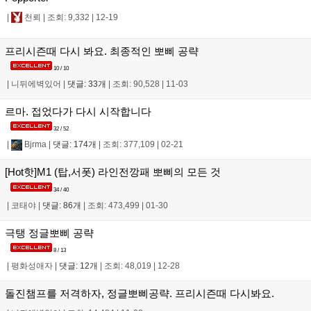
|
천뢰
|
조회: 9,332
|
12-19
프리시즌때 다시 봐요. 최종적인 뽀삐 공략
10 / 10
|
니뒤에벽있어
|
댓글: 33개
|
조회: 90,528
|
11-03
르마. 접었다가 다시 시작합니다
32 / 52
|
Bjrma
|
댓글: 174개
|
조회: 377,109
|
02-21
[Hot핫]M1 (탑,서폿) 라인전깡패 뽀삐의 모든 것
34 / 40
|
코태야
|
댓글: 86개
|
조회: 473,499
|
01-30
극탱 정글뽀삐 공략
8 / 13
|
평화성애자
|
댓글: 12개
|
조회: 48,019
|
12-28
돌진챔프를 저격하자, 정글뽀삐공략. 프리시즌때 다시봐요.