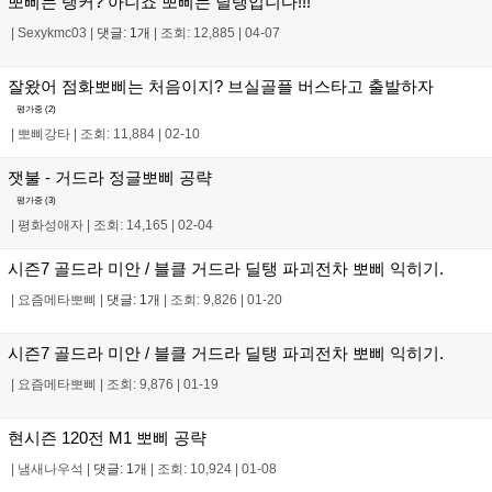
뽀삐는 탱커? 아니죠 뽀삐는 딜탱입니다!!!
|
Sexykmc03
|
댓글: 1개
|
조회: 12,885
|
04-07
잘왔어 점화뽀삐는 처음이지? 브실골플 버스타고 출발하자
평가중 (
2
)
|
뽀삐강타
|
조회: 11,884
|
02-10
잿불 - 거드라 정글뽀삐 공략
평가중 (
3
)
|
평화성애자
|
조회: 14,165
|
02-04
시즌7 골드라 미안 / 블클 거드라 딜탱 파괴전차 뽀삐 익히기.
|
요즘메타뽀삐
|
댓글: 1개
|
조회: 9,826
|
01-20
시즌7 골드라 미안 / 블클 거드라 딜탱 파괴전차 뽀삐 익히기.
|
요즘메타뽀삐
|
조회: 9,876
|
01-19
현시즌 120전 M1 뽀삐 공략
|
냄새나우석
|
댓글: 1개
|
조회: 10,924
|
01-08