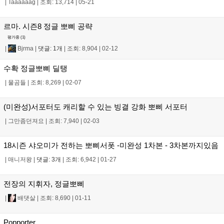
|
Taaaaaag
|
조회: 13,714
|
05-21
르마. 시즌8 정글 뽀삐 공략
평가중 (
1
)
|
Bjrma
|
댓글: 1개
|
조회: 8,904
|
02-12
수확 정글뽀삐 딜탱
|
물곰들
|
조회: 8,269
|
02-07
(미완성)서포터도 캐리할 수 있는 빙결 강화 뽀삐 서포터
|
그만좀던져요
|
조회: 7,940
|
02-03
18시즌 샤오미가 전하는 뽀삐서폿 -미완성 1차본 - 3차본까지있음
|
매니저왕
|
댓글: 3개
|
조회: 6,942
|
01-27
전장의 지휘자, 정글뽀삐
|
배댓살
|
조회: 8,690
|
01-11
Popporter