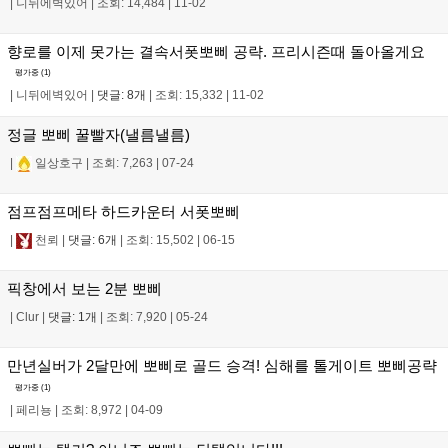
|
니뒤에벽있어
|
조회: 14,484
|
11-02
향로를 이제 못가는 결속서폿뽀삐 공략. 프리시즌때 돌아올게요
평가중 (
1
)
|
니뒤에벽있어
|
댓글: 8개
|
조회: 15,332
|
11-02
정글 뽀삐 꿀빨자(낼름낼름)
|
일상호구
|
조회: 7,263
|
07-24
점프점프메타 하드카운터 서폿뽀삐
|
천뢰
|
댓글: 6개
|
조회: 15,502
|
06-15
픽창에서 보는 2분 뽀삐
|
Clur
|
댓글: 1개
|
조회: 7,920
|
05-24
만년실버가 2달만에 뽀삐로 골드 승격! 심해를 톨게이트 뽀삐공략
평가중 (
1
)
|
페리뇽
|
조회: 8,972
|
04-09