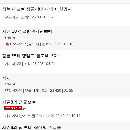
정복자 뽀삐 정글러에 다이아 설명서
|
쿠르미르
|
조회: 12,780
|
10-15
시즌 10 정글방관감전뽀삐
평가중 (
2
)
|
Dockeh
|
댓글: 5개
|
조회: 66,559
|
01-10
정글 뽀삐 탱말고 딜로해보자~
|
아기리123
|
조회: 26,825
|
04-24
섹시
평가중 (
3
)
|
옆집남자쉔
|
댓글: 1개
|
조회: 22,426
|
01-25
시즌8의 정글뽀삐
6 / 7
|
니뒤에벽있어
|
댓글: 14개
|
조회: 124,945
|
10-16
시즌8의 탑뽀삐, 상대법 수정중.