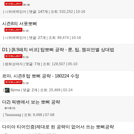
29 / 36
|
니뒤에벽있어
|
댓글: 147개
|
조회: 532,252
|
10-16
시즌8의 서폿뽀삐
9 / 15
|
니뒤에벽있어
|
댓글: 27개
|
조회: 89,474
|
10-16
D1 ) [8.9패치 버프] 탑뽀삐 공략 - 룬, 팁, 챔피언별 상대법
9 / 10
|
평화성애자
|
댓글: 7개
|
조회: 128,507
|
05-10
르마. 시즌8 탑 뽀삐 공략 - 180224 수정
5 / 10
|
Bjrma
|
댓글: 2개
|
조회: 25,469
|
02-24
다2) 픽밴에서 보는 뽀삐 공략
평가중 (
1
)
|
Taaaaaag
|
조회: 9,498
|
07-08
다이아 티어인증)제대로 된 공략이 없어서 쓰는 뽀삐공략