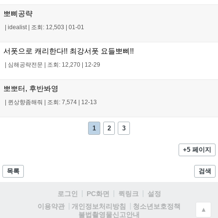
뽀삐공략
|
idealist
|
조회: 12,503
|
01-01
서폿으로 캐리한다!! 최강서폿 요들뽀삐!!
|
심해공략전문
|
조회: 12,270
|
12-29
뽀뽀터, 후반봐영
|
퀸상향좀해줘
|
조회: 7,574
|
12-13
1
2
3
+5 페이지
목록
검색
로그인
PC화면
퀵링크
설정
청소년보호정책
이용약관
개인정보처리방침
▲
불법촬영물신고안내