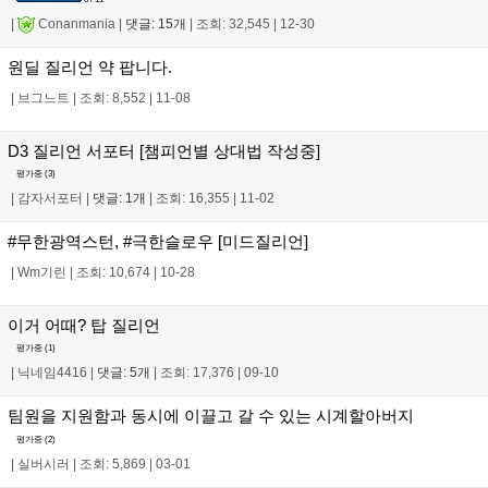
|
Conanmania
|
댓글: 15개
|
조회: 32,545
|
12-30
원딜 질리언 약 팝니다.
|
브그느트
|
조회: 8,552
|
11-08
D3 질리언 서포터 [챔피언별 상대법 작성중]
평가중 (
3
)
|
감자서포터
|
댓글: 1개
|
조회: 16,355
|
11-02
#무한광역스턴, #극한슬로우 [미드질리언]
|
Wm기린
|
조회: 10,674
|
10-28
이거 어때? 탑 질리언
평가중 (
1
)
|
닉네임4416
|
댓글: 5개
|
조회: 17,376
|
09-10
팀원을 지원함과 동시에 이끌고 갈 수 있는 시계할아버지
평가중 (
2
)
|
실버시러
|
조회: 5,869
|
03-01