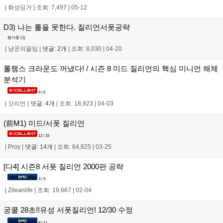
|
화성딩거
|
조회: 7,497
|
05-12
D3) 나는 롤을 못한다. 질리언서폿공략
평가중 (
1
)
|
냥꾼의끝임
|
댓글: 2개
|
조회: 8,030
|
04-20
롤챔스 크라운도 꺼냈다! / 시즌 8 미드 질리언의 핵심 미니언 해체
분석기
4 / 6
|
갓리언
|
댓글: 4개
|
조회: 18,923
|
04-03
(前M1) 미드/서폿 질리언
12 / 15
|
Proy
|
댓글: 14개
|
조회: 64,825
|
03-25
[다4] 시즌8 서폿 질리언 2000판 공략
3 / 5
|
Zileanlife
|
조회: 19,667
|
02-04
궁쿨 28초!!유성 서폿질리언! 12/30 수정
8 / 11