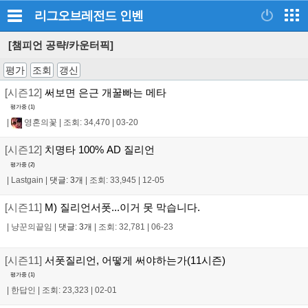
리그오브레전드
인벤
[챔피언 공략/카운터픽]
평가
조회
갱신
[시즌12]
써보면 은근 개꿀빠는 메타
평가중 (
1
)
|
영혼의꽃
|
조회: 34,470
|
03-20
[시즌12]
치명타 100% AD 질리언
평가중 (
2
)
|
Lastgain
|
댓글: 3개
|
조회: 33,945
|
12-05
[시즌11]
M) 질리언서폿...이거 못 막습니다.
|
냥꾼의끝임
|
댓글: 3개
|
조회: 32,781
|
06-23
[시즌11]
서폿질리언, 어떻게 써야하는가(11시즌)
평가중 (
1
)
|
한답인
|
조회: 23,323
|
02-01