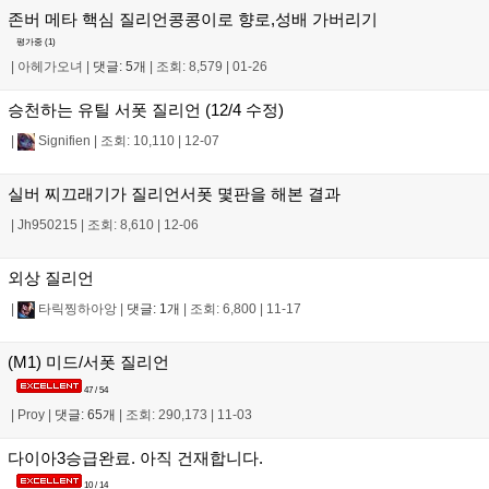
존버 메타 핵심 질리언콩콩이로 향로,성배 가버리기
평가중 (
1
)
|
아헤가오녀
|
댓글: 5개
|
조회: 8,579
|
01-26
승천하는 유틸 서폿 질리언 (12/4 수정)
|
Signifien
|
조회: 10,110
|
12-07
실버 찌끄래기가 질리언서폿 몇판을 해본 결과
|
Jh950215
|
조회: 8,610
|
12-06
외상 질리언
|
타릭찡하아앙
|
댓글: 1개
|
조회: 6,800
|
11-17
(M1) 미드/서폿 질리언
47 / 54
|
Proy
|
댓글: 65개
|
조회: 290,173
|
11-03
다이아3승급완료. 아직 건재합니다.
10 / 14