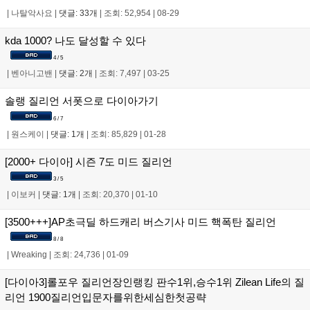
|
나탈악사요
|
댓글: 33개
|
조회: 52,954
|
08-29
kda 1000? 나도 달성할 수 있다
4 / 5
|
벤아니고밴
|
댓글: 2개
|
조회: 7,497
|
03-25
솔랭 질리언 서폿으로 다이아가기
6 / 7
|
원스케이
|
댓글: 1개
|
조회: 85,829
|
01-28
[2000+ 다이아] 시즌 7도 미드 질리언
3 / 5
|
이보커
|
댓글: 1개
|
조회: 20,370
|
01-10
[3500+++]AP초극딜 하드캐리 버스기사 미드 핵폭탄 질리언
8 / 8
|
Wreaking
|
조회: 24,736
|
01-09
[다이아3]롤포우 질리언장인랭킹 판수1위,승수1위 Zilean Life의 질
리언 1900질리언입문자를위한세심한첫공략