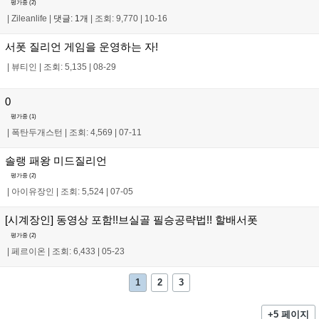
평가중 (
2
)
|
Zileanlife
|
댓글: 1개
|
조회: 9,770
|
10-16
서폿 질리언 게임을 운영하는 자!
|
뷰티인
|
조회: 5,135
|
08-29
0
평가중 (
1
)
|
폭탄두개스턴
|
조회: 4,569
|
07-11
솔랭 패왕 미드질리언
평가중 (
2
)
|
아이유장인
|
조회: 5,524
|
07-05
[시계장인] 동영상 포함!!브실골 필승공략법!! 할배서폿
평가중 (
2
)
|
페르이온
|
조회: 6,433
|
05-23
1
2
3
+5 페이지