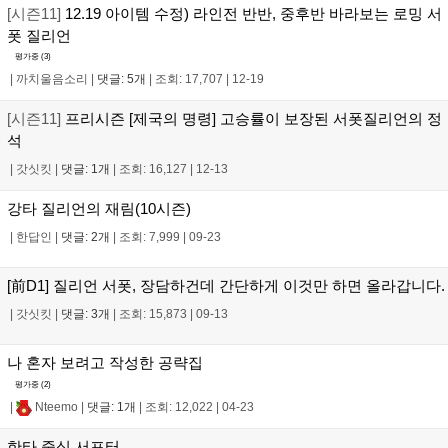
[시즌11]
12.19 아이템 수정) 라인전 반반, 중후반 바라보는 로밍 서
폿 질리언
평가중 (
3
)
|
까치울음소리
|
댓글: 5개
|
조회: 17,707
|
12-19
[시즌11]
프리시즌 [제국의 명령] 고승률이 보장된 서폿질리언의 정
석
|
갓싯킷
|
댓글: 1개
|
조회: 16,127
|
12-13
강타 질리언의 재림(10시즌)
|
한답인
|
댓글: 2개
|
조회: 7,999
|
09-23
[前D1] 질리언 서폿, 장담하건데 간단하게 이것만 하면 올라갑니다.
|
갓싯킷
|
댓글: 3개
|
조회: 15,873
|
09-13
나 혼자 보려고 작성한 공략집
평가중 (
2
)
|
Nteemo
|
댓글: 1개
|
조회: 12,022
|
04-23
한타 중심 서포터