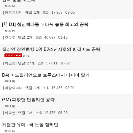
평가중 (
2
)
|
원펀치강냉
|
댓글: 1개
|
조회: 17,967
|
03-05
[前 D1] 철권메타를 뒤바꿔 놓을 최고의 공략
평가중 (
4
)
|
갓싯킷
|
댓글: 2개
|
조회: 40,097
|
01-18
질리언 장인랭킹 1위 BJ소년지호의 빙결미드 공략!
13 / 16
|
박죠짱
|
댓글: 27개
|
조회: 57,811
|
10-02
D4) 미드질리언으로 브론즈에서 다이아 달기
평가중 (
2
)
|
바람의라나
|
댓글: 1개
|
조회: 16,456
|
08-01
GM) 째깎맨 탑질리언 공략
평가중 (
2
)
|
째깎맨
|
댓글: 1개
|
조회: 12,475
|
06-25
체험판 유미 . 극 노딜 질리언
평가중 (
2
)