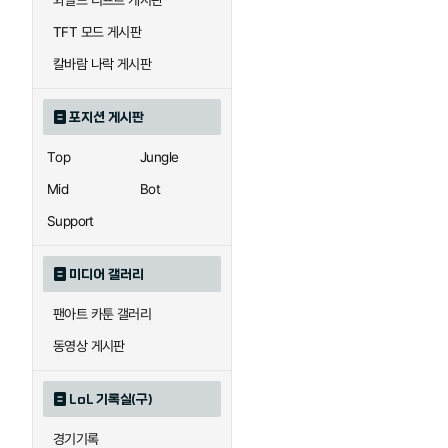
와일드 리프트 게시판
자이라
자크
TFT 모드 게시판
칼바람 나락 게시판
직스
진
포지션 게시판
Top
Jungle
카이사
카직스
Mid
Bot
Support
퀸
크산테
미디어 갤러리
팬아트 카툰 갤러리
트리스타나
트린다미어
동영상 게시판
LoL 기록실(구)
하이머딩거
헤카림
경기기록