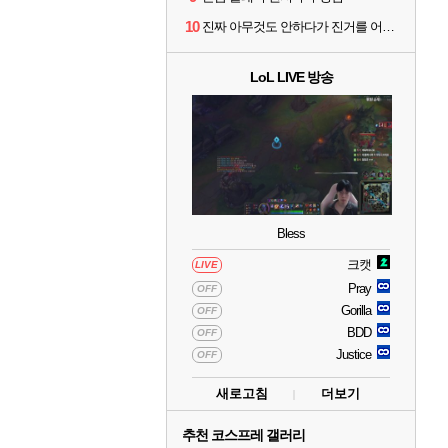
10
진짜 아무것도 안하다가 진거를 어떻게 쉴드를 치지
LoL LIVE 방송
Bless
크캣
LIVE
Pray
OFF
Gorilla
OFF
BDD
OFF
Justice
OFF
새로고침
더보기
추천 코스프레 갤러리