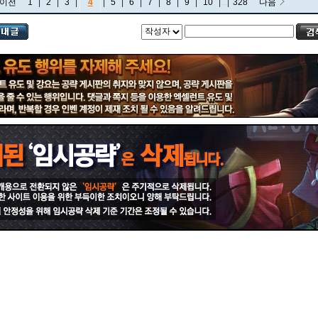
이전
1
|
2
|
3
|
4
|
5
|
6
|
7
|
8
|
9
|
10
|
...
|
328
다음
비에고
빅토르
뽀삐
사미라
사이온
사일러스
샤코
세트
소나
소라카
쉔
쉬바나
스몰더
스웨인
신드라
신지드
쓰레쉬
아리
아무무
아우렐리온 솔
아이번
아트록스
아펠리오스
알리스타
암베사
애니
애니비아
애쉬
오공
오로라
오른
오리아나
올라프
요네
요릭
유나라
유미
이렐리아
이블린
이즈리얼
일라오이
자르반 4세