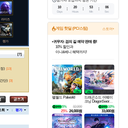
참가자 모집까지 남은 기간
10
20
53
05
Days
Hours
Min
Sec
라이즈
게임 핫딜 (PC/스팀)
스토어+
렝가
귀무자: 검의 길 예약 판매 중!
10% 할인과
이니&베니 혜택까지!
[?]
인벤게임즈 8월 특별 할인!
드래곤소드: 어웨이크닝 입점!
문명 7 특별 할인!
마블 투혼 파이팅 소울즈 정식출시!
비스트 오브 리인카네이션 정식 출시!
커세어 코브 출시 기념 할인!
더 렐릭 퍼스트 가디언 정식 출시
베데스다 40주년 기념 할인 중!
캡콤 프렌차이즈 할인 진행 중!
캡콤 일부 상품 상시 할인
스타워즈 은하계 레이서
로블록스 기프트 카드 공식 입점
인기 퍼블리셔 모음!
스팀으로 만나는 드래곤소드!
조선&고려 DLC 출시 예정
마블 히어로 총 출동&화려한 격투!
게임프릭 신작 IP
해적'섬'을 발전시키자!
설화x하드코어 액션!
베데스다의 명작들을
몬헌, 바하 등 인기 IP를
몬헌 와일즈 & 드래곤즈 도그마2
인벤게임즈에서 10% 추가 적립
Robux를 가장 안전하고
마오카이
최대 90% 할인가를 만나보세요!
네이버혜택과 함께 만나보세요!
50%할인&추가 적립까지!
네이버 포인트 혜택까지!
네이버 혜택가와 함께 예약하세요!
할인&네이버혜택으로 만나보세요!
네이버페이 혜택과 만나보세요!
40주년 프로모션으로 만나보세요!
할인가에 만나보세요!
일부 에디션 상시 할인!
혜택으로 예약 판매 중
편안하게 충전하세요
수정)
[13]
간단)
[3]
바루스
팰월드 Palworld
드래곤소드 어웨이
크닝 DragonSword A
wakening
5%
32,000
10%
브랜드
조회
평가
25%
24,000원
33,000원