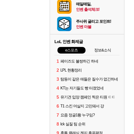
매일매일,
인벤 출석체크!
주사위 굴리고 포인트!
인벤 마블
LoL 인벤 화제글
e스포츠
정보&소식
1
페이즈도 불쌍하긴 하네
2
LPL 현황정리
3
탐동이 같은 애들은 질수가 없긴하네
4
KT는 자기들도 빵 터졌었네
5
유기견 입양 캠페인 찍은 티원 ㄷㄷ
6
T1 스킨 머살지 고민돼서 걍
7
요즘 정글1황 누구임?
8
lck 실질 팀 순위
9
혼틈 클래식 젠지 후푸평점