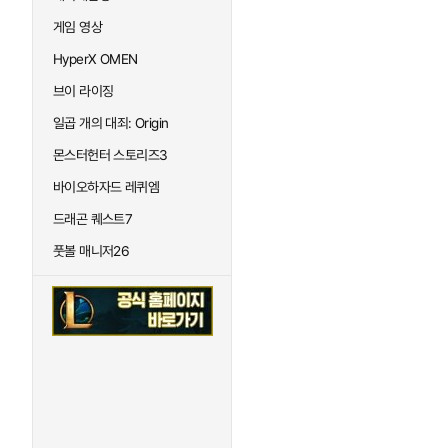
게임 영상
HyperX OMEN
브이 라이징
일곱 개의 대죄: Origin
몬스터헌터 스토리즈3
바이오하자드 레퀴엠
드래곤 퀘스트7
풋볼 매니저26