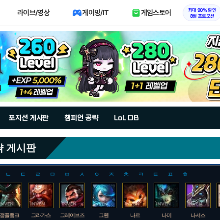
최대 90% 할인
라이브/영상
게이밍/IT
게임스토어
8월 프로모션
포지션 게시판
챔피언 공략
LoL DB
략 게시판
ㄴ
ㄷ
ㄹ
ㅁ
ㅂ
ㅅ
ㅇ
ㅈ
ㅊ
ㅋ
ㅌ
ㅍ
ㅎ
갱플랭크
그라가스
그레이브즈
그웬
나르
나미
나서스