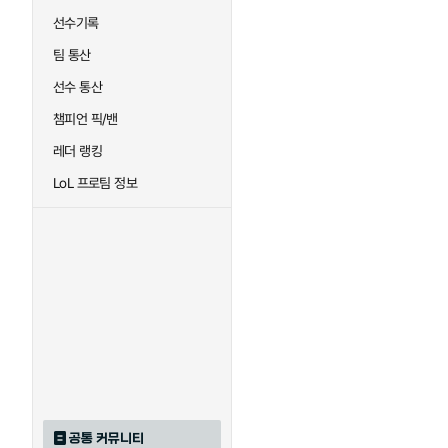
선수기록
팀 통산
선수 통산
챔피언 픽/밴
레더 랭킹
LoL 프로팀 정보
공통 커뮤니티