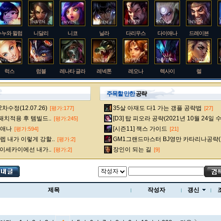
누누와 윌럼프
니달리
니코
닐라
다리우스
다이애나
드레이븐
럭스
럼블
레나타 글라스크
레넥톤
레오나
렉사이
렐
주목할 만한
공략
수정(12.07.26)
35살 아재도 다1 가는 갱플 공략법
[평가:177]
[27]
룰루
르블랑
리 신
리븐
리산드라
릴리아
마스터 이
 패치적용 후 템빌드..
[D3] 탑 피오라 공략(2021년 10월 24일 
[평가:245]
다이애나
[시즌11] 잭스 가이드
[평가:594]
[21]
 내가 이렇게 강할..
GM1그랜드마스터 BJ영만 카타리나공략(
[평가:2]
멜
모데카이저
모르가나
문도 박사
미스 포츈
밀리오
바드
 이세카이에선 내가..
장인이 되는 길
[평가:2]
[9]
베인
벡스
벨베스
벨코즈
볼리베어
브라움
브라이어
제목
작성자
갱신