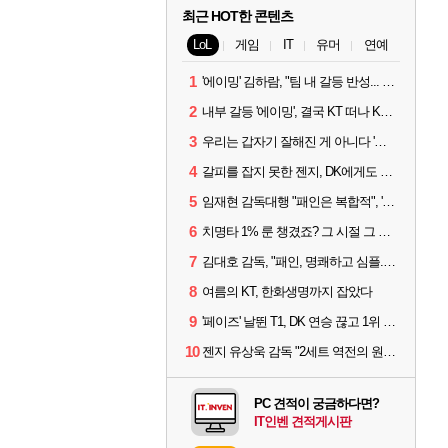
최근 HOT한 콘텐츠
LoL
게임
IT
유머
연예
1
'에이밍' 김하람, "팀 내 갈등 반성... 끝까지 뛰고 싶었다"
2
내부 갈등 '에이밍', 결국 KT 떠나 KRX로...'지우'와 트레이드
3
우리는 갑자기 잘해진 게 아니다 '씨맥' 김대호 감독의 자신감
4
갈피를 잡지 못한 젠지, DK에게도 0:2 패배
5
임재현 감독대행 "패인은 복합적", '도란' "팀에 과부하 왔다"
6
치명타 1% 룬 챙겼죠? 그 시절 그 감성 '롤 클래식' 30일 출시
7
김대호 감독, "패인, 명쾌하고 심플...다시 힘낼 수 있어"
8
여름의 KT, 한화생명까지 잡았다
9
'페이즈' 날뛴 T1, DK 연승 끊고 1위 지켜
10
젠지 유상욱 감독 "2세트 역전의 원인...너무 급했다"
PC 견적이 궁금하다면?
IT인벤 견적게시판