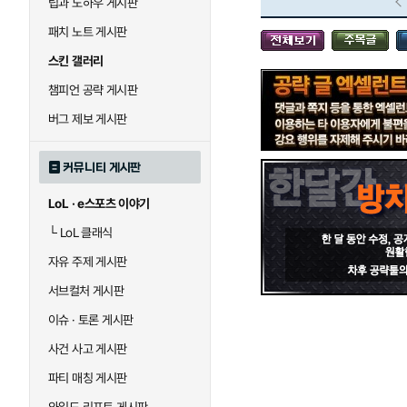
팁과 노하우 게시판
블라디미르
블리츠크랭크
패치 노트 게시판
스킨 갤러리
세라핀
세주아니
챔피언 공략 게시판
버그 제보 게시판
시비르
신 짜오
커뮤니티 게시판
LoL · e스포츠 이야기
아칼리
아크샨
└
LoL 클래식
자유 주제 게시판
에코
엘리스
서브컬처 게시판
이슈 · 토론 게시판
사건 사고 게시판
우르곳
워윅
파티 매칭 게시판