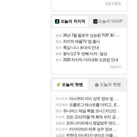
새로고침
조이
오늘의 치지직
오늘의 SOOP
카시오페아
26년 7월 팔로우 상승량 TOP 30 - 월간 치지직
잡담
치지직 애플TV 앱 출시
정보
룩삼 니니 초대석 안내
정보
코르키
봉누도2 두 번째 티저 - 일상
클립
2026 치지직 이리대회 오픈컵 안내
정보
더보기+
트런들
오늘의 팟벤
오늘의 핫벤
아사쿠라 마이 성우 정보 및 주요 필모
아스오라
피즈
프롤로그 테스트를 마치고.. (feat. 리아)
리밋제로
유니버스 채널 특별 코너 | 자신만의 스타일
명조
모든 요리/작물 책 획득 위치 공략 (36개) - 미식가 도전과제
비스트
포트나이트에서 명일방주 엔드필드 [펠리카] 판매 예정
섭컬겜
카가미하라 하루 성우 정보 및 주요 필모
아스오라
무한대 아난타가 넷이즈 어플 달력에 일정 등록
섭컬겜