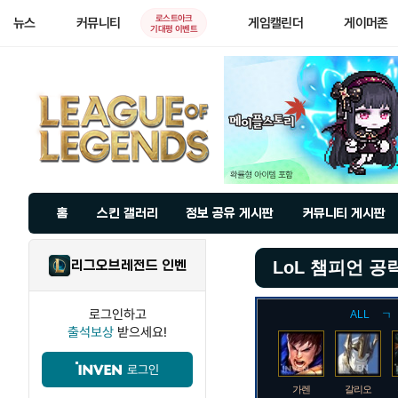
로스트아크
뉴스
커뮤니티
게임캘린더
게이머존
기대평 이벤트
홈
스킨 갤러리
정보 공유 게시판
커뮤니티 게시판
리그오브레전드 인벤
LoL 챔피언 공
로그인하고
ALL
ㄱ
출석보상
받으세요!
로그인
가렌
갈리오