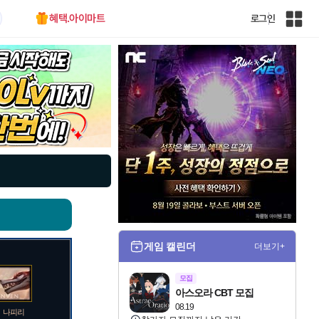
혜택.아이마트
로그인
인
벤
전
체
사
이
트
맵
게임 캘린더
더보기+
모집
아스오라 CBT 모집
08.19
나피리