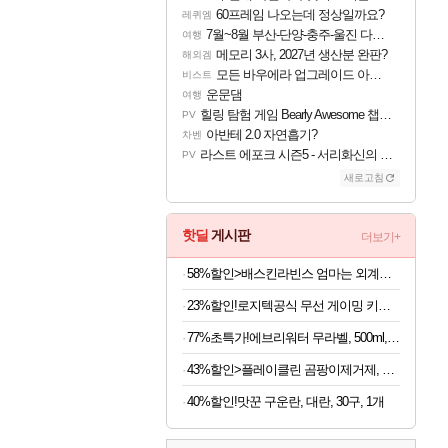
60프레임 나오는데 정상일까요?
레퀴엠
7월~8월 부산-단양-충주-울진 다녀왔어요~
여행
메모리 3사, 2027년 생산분 완판?
해외겜
모든 바우에라 업그레이드 아이템 획득 위치 공략 (89개)
비스트
운문댐
여행
힐링 탐험 게임 Bearly Awesome 챕터 1 트레일러
PV
아반테 2.0 자연흡기?
차벤
라스트 에포크 시즌5 - 서리화신의 분노 티저
PV
새로고침
핫딜
게시판
더보기+
58%할인>배스킨라빈스 엄마는 외계인 초코볼, 32g, 6개입, 2개
23%할인!로지텍공식 무선 게이밍 키보드 화이트, 갈축
77%초특가!에브리워터 무라벨, 500ml, 40개
43%할인>플레이클린 곰팡이제거제, 500ml, 1개
40%할인!맛꾼 구운란, 대란, 30구, 1개