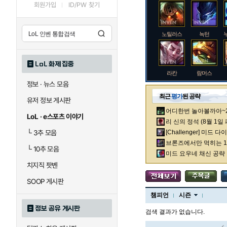
회원가입
ID/PW 찾기
노틸러스
녹턴
LoL 화제 집중
라칸
람머스
정보 · 뉴스 모음
최근
평가
된 공략
유저 정보 게시판
어디한번 놀아볼까아~2차
로크
루시안
LoL · e스포츠 이야기
리 신의 정석 (8월 1일
└
3추 모음
[Challenger] 미드 
브론즈에서만 먹히는 1렙
└
10추 모음
말자하
말파이트
미드 요우네 채신 공략
치지직 팟벤
SOOP 게시판
바이
베이가
챔피언
시즌
정보 공유 게시판
검색 결과가 없습니다.