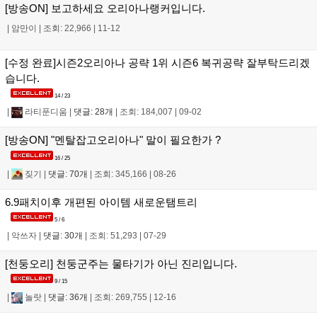
[방송ON] 보고하세요 오리아나랭커입니다.
|
암만이
|
조회: 22,966
|
11-12
[수정 완료]시즌2오리아나 공략 1위 시즌6 복귀공략 잘부탁드리겠
습니다.
14 / 23
|
라티푼디움
|
댓글: 28개
|
조회: 184,007
|
09-02
[방송ON] "멘탈잡고오리아나" 말이 필요한가 ?
16 / 25
|
짖기
|
댓글: 70개
|
조회: 345,166
|
08-26
6.9패치이후 개편된 아이템 새로운탬트리
5 / 6
|
악쓰자
|
댓글: 30개
|
조회: 51,293
|
07-29
[천둥오리] 천둥군주는 물타기가 아닌 진리입니다.
9 / 15
|
놀랏
|
댓글: 36개
|
조회: 269,755
|
12-16