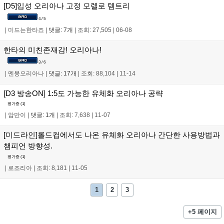
[D5]입성 오리아나 고정 모렐로 템트리
4 / 5
|
미드는한타죠
|
댓글: 7개
|
조회: 27,505
|
06-08
한타의 미친존재감! 오리아나!
3 / 6
|
멘붕오리아나
|
댓글: 17개
|
조회: 88,104
|
11-14
[D3 방송ON] 1:5도 가능한 유체화 오리아나 공략
평가중 (
1
)
|
암만이
|
댓글: 1개
|
조회: 7,638
|
11-07
[미드라인]롤드컵에서도 나온 유체화 오리아나 간단한 사용방법과
챔피언 방향성.
평가중 (
1
)
|
로조리아
|
조회: 8,181
|
11-05
1
2
3
+5 페이지