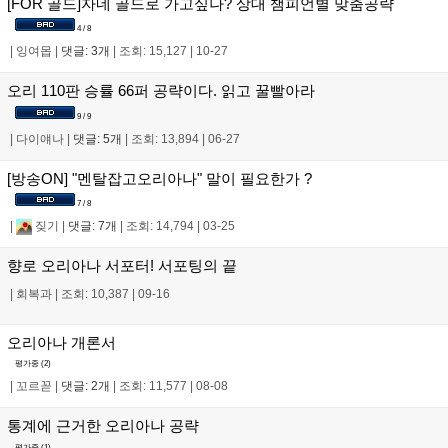
[FOR 골드]자네 골드로 가고싶나? 상대 챔피언별 맞춤공략
4 / 8
|
잉여몹
|
댓글: 3개
|
조회: 15,127
|
10-27
오리 110판 승률 66퍼 공략이다. 읽고 꿀빨아라
9 / 9
|
다이얘나
|
댓글: 5개
|
조회: 13,894
|
06-27
[방송ON] "멘탈잡고오리아나" 말이 필요한가 ?
7 / 8
|
짖기
|
댓글: 7개
|
조회: 14,794
|
03-25
향로 오리아나 서포터! 서포팅의 끝
|
회복과
|
조회: 10,387
|
09-16
오리아나 개론서
평가중 (
2
)
|
꼬르꼳
|
댓글: 2개
|
조회: 11,577
|
08-08
통계에 근거한 오리아나 공략
평가중 (
1
)