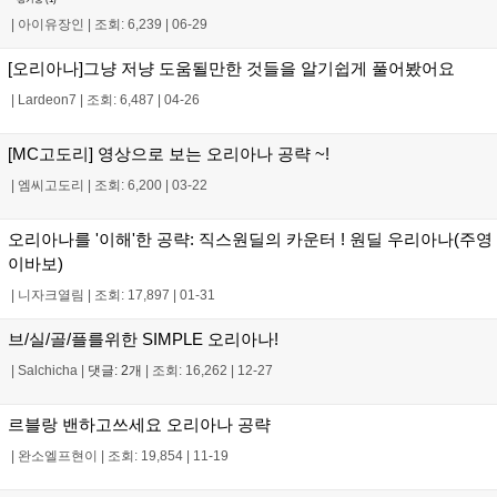
|
아이유장인
|
조회: 6,239
|
06-29
[오리아나]그냥 저냥 도움될만한 것들을 알기쉽게 풀어봤어요
|
Lardeon7
|
조회: 6,487
|
04-26
[MC고도리] 영상으로 보는 오리아나 공략 ~!
|
엠씨고도리
|
조회: 6,200
|
03-22
오리아나를 '이해'한 공략: 직스원딜의 카운터 ! 원딜 우리아나(주영
이바보)
|
니자크열림
|
조회: 17,897
|
01-31
브/실/골/플를위한 SIMPLE 오리아나!
|
Salchicha
|
댓글: 2개
|
조회: 16,262
|
12-27
르블랑 밴하고쓰세요 오리아나 공략
|
완소엘프현이
|
조회: 19,854
|
11-19