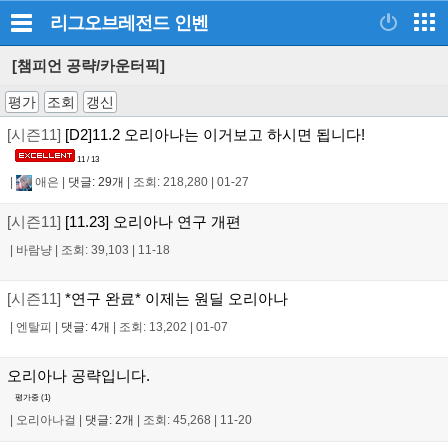
리그오브레전드
인벤
[챔피언 공략/카운터픽]
평가
조회
갱신
[시즌11]
[D2]11.2 오리아나는 이거보고 하시면 됩니다!
11 / 13
|
애은
|
댓글: 29개
|
조회: 218,280
|
01-27
[시즌11]
[11.23] 오리아나 연구 개편
|
바람냥
|
조회: 39,103
|
11-18
[시즌11]
*연구 완료* 이제는 원딜 오리아나
|
엔탈피
|
댓글: 4개
|
조회: 13,202
|
01-07
오리아나 공략입니다.
평가중 (
1
)
|
오리아나걸
|
댓글: 2개
|
조회: 45,268
|
11-20