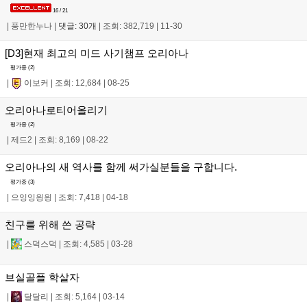
16 / 21
|
풍만한누나
|
댓글: 30개
|
조회: 382,719
|
11-30
[D3]현재 최고의 미드 사기챔프 오리아나
평가중 (
2
)
|
이보커
|
조회: 12,684
|
08-25
오리아나로티어올리기
평가중 (
2
)
|
제드2
|
조회: 8,169
|
08-22
오리아나의 새 역사를 함께 써가실분들을 구합니다.
평가중 (
3
)
|
으잉잉읭읭
|
조회: 7,418
|
04-18
친구를 위해 쓴 공략
|
스덕스덕
|
조회: 4,585
|
03-28
브실골플 학살자
|
달달리
|
조회: 5,164
|
03-14