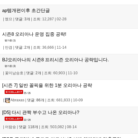
ap템개편이후 초간단글
|
멨므
|
댓글: 3개
|
조회: 12,287
|
02-28
시즌8 오리아나 운영 집중 공략!
평가중 (
1
)
|
만겸
|
댓글: 2개
|
조회: 36,666
|
11-14
BJ오리아나의 시즌8 프리시즌 오리아나 공략입니다.
평가중 (
3
)
|
꽃미남승호
|
댓글: 2개
|
조회: 60,903
|
11-10
[시즌 7] 일반 꼴픽을 위한 1분 오리아나 공략
25 / 35
|
Abraxas
|
댓글: 86개
|
조회: 681,833
|
10-09
[D5] 다시 관짝 부수고 나온 오리아나?
22 / 29
|
어람숑
|
댓글: 118개
|
조회: 503,082
|
08-14