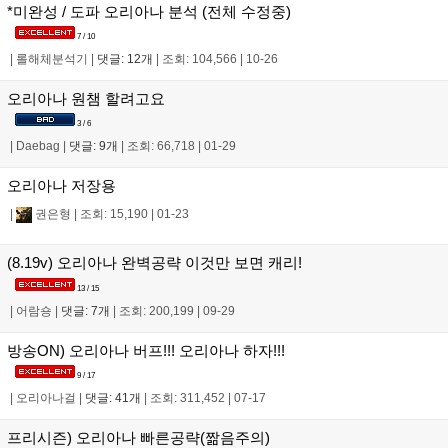
*미완성 / 도파 오리아나 분석 (전체 수정중)
7 / 10
|
롤해체분석기
|
댓글: 12개
|
조회: 104,566
|
10-26
오리아나 원챔 할려고요
3 / 6
|
Daebag
|
댓글: 9개
|
조회: 66,718
|
01-29
오리아나 저장용
|
권은형
|
조회: 15,190
|
01-23
(8.19v) 오리아나 완벽공략 이것만 보면 캐리!
13 / 15
|
어람숑
|
댓글: 7개
|
조회: 200,199
|
09-29
방송ON) 오리아나 버프!!! 오리아나 하자!!!
9 / 17
|
오리아나걸
|
댓글: 41개
|
조회: 311,452
|
07-17
프리시즌) 오리아나 빠른공략(짦음주의)