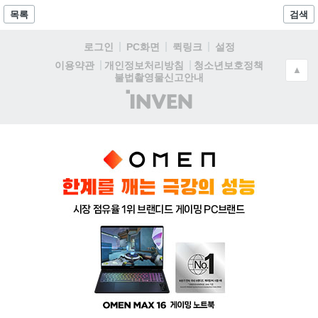
목록
검색
로그인
PC화면
퀵링크
설정
청소년보호정책
이용약관
개인정보처리방침
▲
불법촬영물신고안내
(주)
인
벤