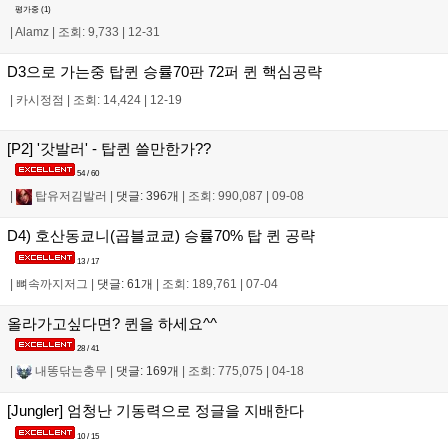
평가중 (
1
)
|
Alamz
|
조회: 9,733
|
12-31
D3으로 가는중 탑퀸 승률70판 72퍼 퀸 핵심공략
|
카시정점
|
조회: 14,424
|
12-19
[P2] '갓발러' - 탑퀸 쓸만한가??
54 / 60
|
탑유저김발러
|
댓글: 396개
|
조회: 990,087
|
09-08
D4) 호산동쿄니(곱블쿄쿄) 승률70% 탑 퀸 공략
13 / 17
|
뼈속까지저그
|
댓글: 61개
|
조회: 189,761
|
07-04
올라가고싶다면? 퀸을 하세요^^
28 / 41
|
내똥닦는충무
|
댓글: 169개
|
조회: 775,075
|
04-18
[Jungler] 엄청난 기동력으로 정글을 지배한다
10 / 15