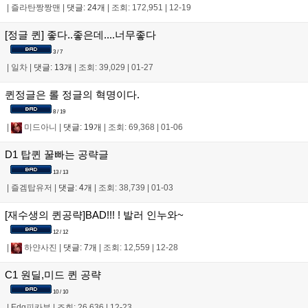
|
즐라탄짱짱맨
|
댓글: 24개
|
조회: 172,951
|
12-19
[정글 퀸] 좋다..좋은데....너무좋다
3 / 7
|
일차
|
댓글: 13개
|
조회: 39,029
|
01-27
퀸정글은 롤 정글의 혁명이다.
8 / 19
|
미드아니
|
댓글: 19개
|
조회: 69,368
|
01-06
D1 탑퀸 꿀빠는 공략글
13 / 13
|
즐겜탑유저
|
댓글: 4개
|
조회: 38,739
|
01-03
[재수생의 퀸공략]BAD!!! ! 발러 인누와~
12 / 12
|
하얀사진
|
댓글: 7개
|
조회: 12,559
|
12-28
C1 원딜,미드 퀸 공략
10 / 10
|
Edg피카부
|
조회: 26,636
|
12-23