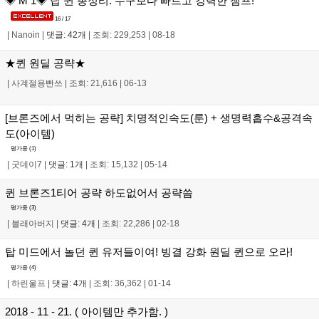
◈ M 1◈ 탑 퀸 총정리. 누구보다 빠르고 강력한 챔프!
16 / 17
|
Nanoin
|
댓글: 42개
|
조회: 229,253
|
08-18
★퀸 원딜 공략★
|
사계절용빤쓰
|
조회: 21,616
|
06-13
[브론즈에서 먹히는 공략] 치명적인속도(룬) + 생명력흡수&공격속
도(아이템)
평가중 (
1
)
|
굿데이7
|
댓글: 1개
|
조회: 15,132
|
05-14
퀸 브론즈1티어 공략 하도없어서 공략씀
평가중 (
3
)
|
블래아버지
|
댓글: 4개
|
조회: 22,286
|
02-18
탑 미드에서 놀던 퀸 유저들이여! 빙결 강화 원딜 퀸으로 오라!
평가중 (
4
)
|
하린울프
|
댓글: 4개
|
조회: 36,362
|
01-14
2018 - 11 - 21. ( 아이템만 추가함. )