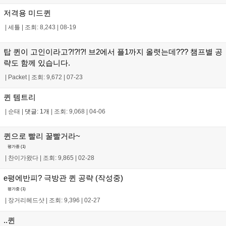
저격용 미드퀸
|
세틀
|
조회: 8,243
|
08-19
탑 퀸이 고인이라고?!?!?! 브2에서 플1까지 올렷는데??? 챔프별 공
략도 함께 있습니다.
|
Packet
|
조회: 9,672
|
07-23
퀸 템트리
|
순태
|
댓글: 1개
|
조회: 9,068
|
04-06
퀸으로 빨리 꿀빨거라~
평가중 (
1
)
|
찬이가왔다
|
조회: 9,865
|
02-28
e평에반피? 극방관 퀸 공략 (작성중)
평가중 (
1
)
|
장거리헤드샷
|
조회: 9,396
|
02-27
..퀸