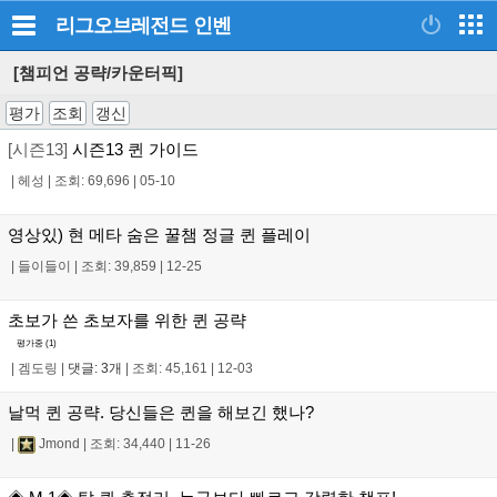
리그오브레전드
인벤
[챔피언 공략/카운터픽]
평가
조회
갱신
[시즌13]
시즌13 퀸 가이드
|
헤성
|
조회: 69,696
|
05-10
영상있) 현 메타 숨은 꿀챔 정글 퀸 플레이
|
들이들이
|
조회: 39,859
|
12-25
초보가 쓴 초보자를 위한 퀸 공략
평가중 (
1
)
|
겜도링
|
댓글: 3개
|
조회: 45,161
|
12-03
날먹 퀸 공략. 당신들은 퀸을 해보긴 했나?
|
Jmond
|
조회: 34,440
|
11-26