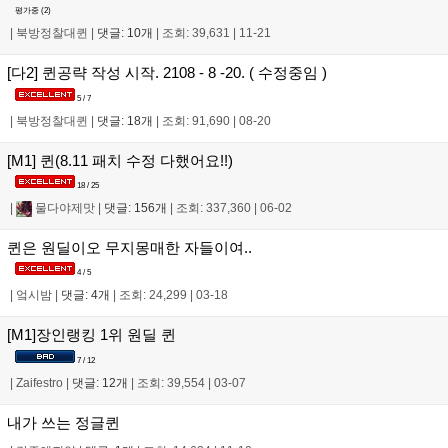
평가중 (
2
)
|
북방정찰대퀸
|
댓글: 10개
|
조회: 39,631
|
11-21
[다2] 퀸공략 작성 시작. 2108 - 8 -20. ( 수정중임 )
5 / 7
|
북방정찰대퀸
|
댓글: 18개
|
조회: 91,690
|
08-20
[M1] 퀸(8.11 패치 수정 다했어요!!)
18 / 25
|
물다야제맛
|
댓글: 156개
|
조회: 337,360
|
06-02
퀸은 원딜이오 무지몽매한 자들이여..
4 / 5
|
엌시밤
|
댓글: 4개
|
조회: 24,299
|
03-18
[M1]장인랭킹 1위 원딜 퀸
7 / 12
|
Zaifestro
|
댓글: 12개
|
조회: 39,554
|
03-07
내가 쓰는 정글퀸