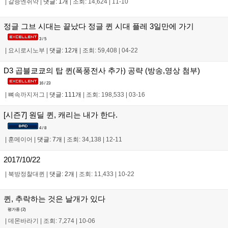
|
갈증엔쥐약
|
댓글: 1개
|
조회: 14,624
|
11-10
정글 그브 시대는 끝났다 정글 퀸 시대 플레 3일만에 가기
3 / 5
|
요시로시노부
|
댓글: 12개
|
조회: 59,408
|
04-22
D3 곱블쿄쿄의 탑 퀸(폭풍전사 추가) 공략 (방송,영상 첨부)
16 / 23
|
뼈속까지저그
|
댓글: 111개
|
조회: 198,533
|
03-16
[시즌7] 원딜 퀸, 캐리는 내가 한다.
4 / 8
|
훈메이어
|
댓글: 7개
|
조회: 34,138
|
12-11
2017/10/22
|
북방정찰대퀸
|
댓글: 2개
|
조회: 11,433
|
10-22
퀸, 추락하는 것은 날개가 있다
평가중 (
2
)
|
데몬바라기
|
조회: 7,274
|
10-06