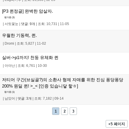
[P3 퀸정글] 완벽한 암살자.
평가중 (
3
)
|
서릿꽃눈
|
댓글: 9개
|
조회: 10,731
|
11-05
우월한 기동력, 퀸.
|
Dromi
|
조회: 5,827
|
11-02
실버->p1까지! 천둥 유체화 퀸
|
아야난
|
조회: 6,761
|
10-30
저티어 구간(브실골?)의 소환사 형제 자매를 위한 진심 퐁당퐁당
200% 원딜 퀸! >_< [인증 있습니닿 핳ㅎ]
평가중 (
1
)
|
남았어
|
댓글: 3개
|
조회: 7,182
|
09-14
1
2
3
+5 페이지