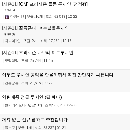
[시즌11]
[GM] 프리시즌 돌풍 루시안 [전적有]
평가중 (
2
)
|
안녕생선
|
댓글: 16개
|
조회: 62,048
|
12-22
[시즌11]
꿀통푼다. 여눈블클루시안
평가중 (
3
)
|
최고의1인
|
댓글: 2개
|
조회: 17,351
|
12-15
[시즌11]
프리시즌 나보리 미드루시안
|
뿌엥잉앵
|
조회: 25,744
|
11-15
아무도 루시안 공략을 안올려줘서 직접 간단하게 써봅니다
|
건듀공듀
|
조회: 21,615
|
09-27
약판매중 정글 루시안 (딜 쌔다)
|
발키리레오나
|
댓글: 3개
|
조회: 25,040
|
04-03
제휴 없는 신규 웹하드 추천합니다.
|
쥴르구
|
댓글: 1개
|
조회: 23,237
|
01-21