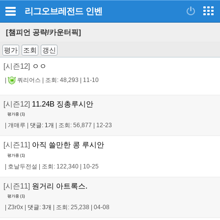
리그오브레전드
인벤
[챔피언 공략/카운터픽]
평가
조회
갱신
[시즌12]
ㅇㅇ
|
쿼리어스
|
조회: 48,293
|
11-10
[시즌12]
11.24B 징총루시안
평가중 (
1
)
|
걔먜루
|
댓글: 1개
|
조회: 56,877
|
12-23
[시즌11]
아직 쓸만한 콩 루시안
평가중 (
1
)
|
호날두전설
|
조회: 122,340
|
10-25
[시즌11]
원거리 아트록스.
평가중 (
1
)
|
Z3r0x
|
댓글: 3개
|
조회: 25,238
|
04-08