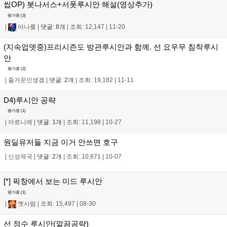
씹OP) 봇나서스+서폿루시안 해설(영상추가)
평가중 (
3
)
|
아나릊
|
댓글: 8개
|
조회: 12,147
|
11-20
(지속업뎃중)프리시즌도 방관루시안과 함께. 선 요우무 침착루시
안
평가중 (
2
)
|
즐거운인생겜
|
댓글: 2개
|
조회: 19,182
|
11-11
D4)루시안 공략
평가중 (
1
)
|
아로니에
|
댓글: 1개
|
조회: 11,198
|
10-27
원딜유저들 지금 이거 안쓰면 호구
|
신성제국
|
댓글: 2개
|
조회: 10,871
|
10-07
[*] 픽창에서 보는 미드 루시안
평가중 (
1
)
|
옛사람
|
조회: 15,497
|
08-30
선 정수 루시안(깔끔공략)