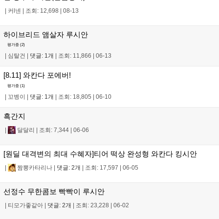
|
커l넨
|
조회: 12,698
|
08-13
하이브리드 앰살자 루시안
평가중 (
2
)
|
심탈건
|
댓글: 1개
|
조회: 11,866
|
06-13
[8.11] 와칸다 포에버!
평가중 (
1
)
|
꼬벵이
|
댓글: 1개
|
조회: 18,805
|
06-10
흑간지
|
달달리
|
조회: 7,344
|
06-06
[원딜 대격변의 최대 수혜자]티어 떡상 완성형 와칸다 킹시안
|
짬뽕카타리나
|
댓글: 2개
|
조회: 17,597
|
06-05
선정수 무한콤보 빡빡이 루시안
|
티모가좋같아
|
댓글: 2개
|
조회: 23,228
|
06-02