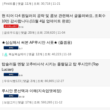
|
First트롤
|
댓글: 11개
|
조회: 30,718
|
11-21
현 티어 다4 원딜러의 공략 및 콤보 관련해서 글올려봐요, 조회수
10만 감사합니다.(11월 4일 업데이트 완료)
9 / 11
|
글로우드랍
|
댓글: 20개
|
조회: 238,620
|
11-04
★심심해서 써본 AP루시안 서폿★ (즐겜용)
5 / 7
|
복실복실메이
|
댓글: 12개
|
조회: 40,223
|
11-18
탑솔러들 멘탈 꼬추바사삭 시키는 졸렬딜교 탑 루시안!! (Top
Lucian)
6 / 8
|
우유식빵123
|
댓글: 2개
|
조회: 80,865
|
12-27
루시안 룬선택과 이해(지속업뎃예정)
16 / 32
|
보쌈고지
|
댓글: 17개
|
조회: 593,265
|
11-12