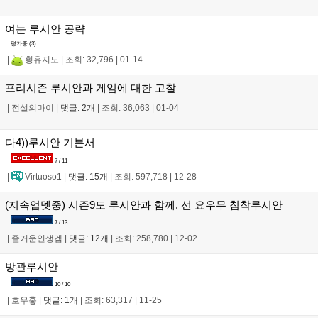
여눈 루시안 공략
평가중 (
3
)
|
횡유지도
|
조회: 32,796
|
01-14
프리시즌 루시안과 게임에 대한 고찰
|
전설의마이
|
댓글: 2개
|
조회: 36,063
|
01-04
다4))루시안 기본서
7 / 11
|
Virtuoso1
|
댓글: 15개
|
조회: 597,718
|
12-28
(지속업뎃중) 시즌9도 루시안과 함께. 선 요우무 침착루시안
7 / 13
|
즐거운인생겜
|
댓글: 12개
|
조회: 258,780
|
12-02
방관루시안
10 / 10
|
호우홓
|
댓글: 1개
|
조회: 63,317
|
11-25