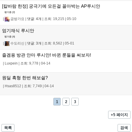
[칼바람 한정] 궁극기에 모든걸 꼴아박는 AP루시안
평가중 (
2
)
|
금방가요
|
댓글: 4개
|
조회: 19,215
|
05-10
엄기재식 루시안
평가중 (
4
)
|
수도리신
|
댓글: 3개
|
조회: 8,562
|
05-01
즐겜용 방관 안마 루시안! 바뀐 룬들을 써보자!
|
Luxpein
|
조회: 9,778
|
04-14
원딜 흑형 한번 해보싈?
|
Hsas8512
|
조회: 7,749
|
04-14
1
2
3
+5 페이지
목록
검색