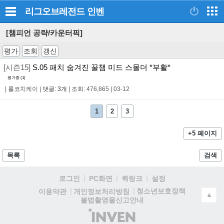
리그오브레전드
인벤
[챔피언 공략/카운터픽]
평가
조회
갱신
[시즌15]
S.05 패치 숨겨진 꿀챔 미드 스몰더 *부활*
평가중 (
1
)
|
롤코치케이
|
댓글: 3개
|
조회: 476,865
|
03-12
1
2
3
+5 페이지
목록
검색
로그인
PC화면
퀵링크
설정
청소년보호정책
이용약관
개인정보처리방침
▲
불법촬영물신고안내
(주)
인