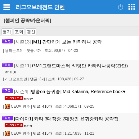
리그오브레전드
인벤
[챔피언 공략/카운터픽]
평가
조회
갱신
[시즌13]
[M1] 간단하게 보는 카타리나 공략
|
용타는모데
|
댓글: 4개
|
조회: 90,677
|
04-23
[시즌11]
GM1그랜드마스터 BJ영만 카타리나공략(간단)
평가중 (
4
)
|
리그오브영만
|
댓글: 3개
|
조회: 108,428
|
09-27
[시즌4]
[방송on 윤귀중] Mid Katarina, Reference book♥
262 / 355
|
CEO박명수
|
댓글: 410개
|
조회: 4,068,171
|
09-25
[다이아1] 카타 3대장중 2대장인 윤귀중카타 공략집.
90 / 121
|
CEO박명수
|
댓글: 415개
|
조회: 1,217,838
|
11-21