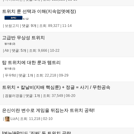
트위치 룬 선택과 이해(지속업뎃예정)
6 / 12
|
보쌈고지
|
댓글: 9개
|
조회: 89,327
|
11-14
고급반 무상성 트위치
평가중 (
2
)
|
Atr
|
댓글: 5개
|
조회: 9,666
|
10-22
탑 트위치에 대한 룬과 템트리
평가중 (
1
)
|
푸우fld
|
댓글: 1개
|
조회: 22,218
|
09-29
트위치 + 칼날비(지배 핵심룬) + 정글 = 사기 / 무한공속
|
겜블러갱플
|
댓글: 1개
|
조회: 37,549
|
06-20
은신이란 변수로 게임을 뒤집는자 트위치 공략!
|
LizA
|
조회: 11,218
|
02-10
[예능]AP미드 '진짜' 독 트위치 공략