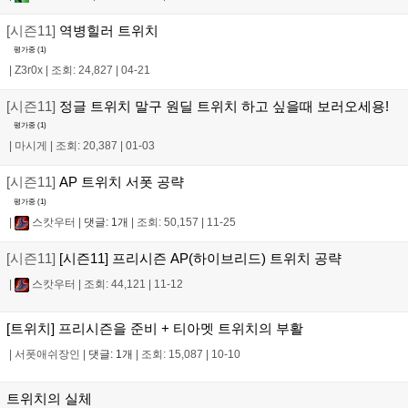
[시즌11]
역병힐러 트위치
평가중 (
1
)
|
Z3r0x
|
조회: 24,827
|
04-21
[시즌11]
정글 트위치 말구 원딜 트위치 하고 싶을때 보러오세용!
평가중 (
1
)
|
마시게
|
조회: 20,387
|
01-03
[시즌11]
AP 트위치 서폿 공략
평가중 (
1
)
|
스캇우터
|
댓글: 1개
|
조회: 50,157
|
11-25
[시즌11]
[시즌11] 프리시즌 AP(하이브리드) 트위치 공략
|
스캇우터
|
조회: 44,121
|
11-12
[트위치] 프리시즌을 준비 + 티아멧 트위치의 부활
|
서폿애쉬장인
|
댓글: 1개
|
조회: 15,087
|
10-10
트위치의 실체