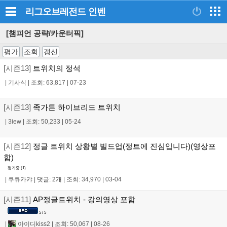
리그오브레전드
인벤
[챔피언 공략/카운터픽]
평가
조회
갱신
[시즌13]
트위치의 정석
|
기사식
|
조회: 63,817
|
07-23
[시즌13]
족가튼 하이브리드 트위치
|
3iew
|
조회: 50,233
|
05-24
[시즌12]
정글 트위치 상황별 빌드업(정트에 진심입니다)(영상포
함)
평가중 (
1
)
|
쿠큐카캬
|
댓글: 2개
|
조회: 34,970
|
03-04
[시즌11]
AP정글트위치 - 강의영상 포함
5 / 5
|
아이디kiss2
|
조회: 50,067
|
08-26