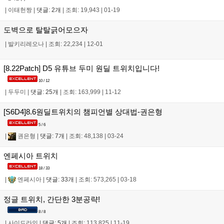
|
이태헌짱
|
댓글: 2개
|
조회: 19,943
|
01-19
도벽으로 탈탈긁어모으자
|
발키리레오나
|
조회: 22,234
|
12-01
[8.22Patch] D5 유튜브 두미 원딜 트위치입니다!
10 / 12
|
두두미
|
댓글: 25개
|
조회: 163,999
|
11-12
[S6D4]8.6원딜트위치의 챔피언별 상대법-권은형
5 / 6
|
권은형
|
댓글: 7개
|
조회: 48,138
|
03-24
엔페시아 트위치
18 / 33
|
엔페시아
|
댓글: 33개
|
조회: 573,265
|
03-18
정글 트위치, 간단한 3분공략!
8 / 8
|
사이드라인
|
댓글: 5개
|
조회: 113,825
|
11-19