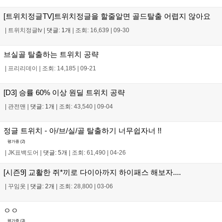
[트위치정글TV]트위치정글을 할줄알면 골드탈출 어렵지 않아요
|
트위치정글tv
|
댓글: 1개
|
조회: 16,639
|
09-30
브실골 탈출하는 트위치 공략
|
프리리데이
|
조회: 14,185
|
09-21
[D3] 승률 60% 이상 원딜 트위치 공략
|
관전맨
|
댓글: 1개
|
조회: 43,540
|
09-04
정글 트위치 - 아/브/실/골 탈출하기 너무쉽자너 !!
평가중 (
2
)
|
JK표백도어
|
댓글: 5개
|
조회: 61,490
|
04-26
[시즌9] 교활한 쥐*끼로 다이아까지 하이패스 해보자....
|
꾸임옷
|
댓글: 2개
|
조회: 28,800
|
03-06
ㅇㅇ
평가중 (
3
)