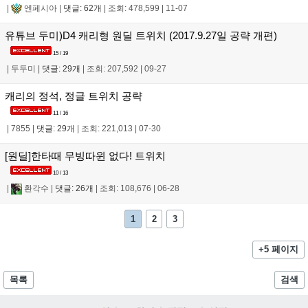
|
엔페시아
|
댓글: 62개
|
조회: 478,599
|
11-07
유튜브 두미)D4 캐리형 원딜 트위치 (2017.9.27일 공략 개편)
15 / 19
|
두두미
|
댓글: 29개
|
조회: 207,592
|
09-27
캐리의 정석, 정글 트위치 공략
11 / 16
|
7855
|
댓글: 29개
|
조회: 221,013
|
07-30
[원딜]한타때 무빙따윈 없다! 트위치
10 / 13
|
환각수
|
댓글: 26개
|
조회: 108,676
|
06-28
1
2
3
+5 페이지
목록
검색