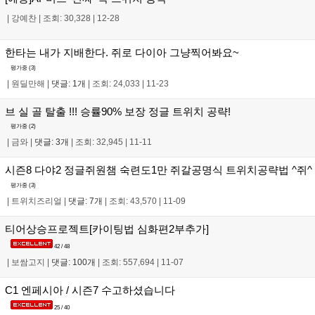
|
강예찬
|
조회: 30,328
|
12-28
한타는 내가 지배한다. 쥐로 다이아 그냥찍어봐요~
평가중 (
3
)
|
원딜만해
|
댓글: 1개
|
조회: 24,033
|
11-23
브 실 골 탈출 !!! 승률90% 보장 정글 트위치 공략!
평가중 (
2
)
|
금와
|
댓글: 3개
|
조회: 32,945
|
11-11
시즌8 다야2 정글쥐원챔 숙련도1만 쥐갈공명식 트위치공략법 ^쥐^
평가중 (
3
)
|
트위치즈리얼
|
댓글: 7개
|
조회: 43,570
|
11-09
티어상승프로젝트[카이팅법 심화편2부추가]
42 / 48
|
보쌈고지
|
댓글: 100개
|
조회: 557,694
|
11-07
C1 엔페시아 / 시즌7 수고하셨습니다
25 / 40