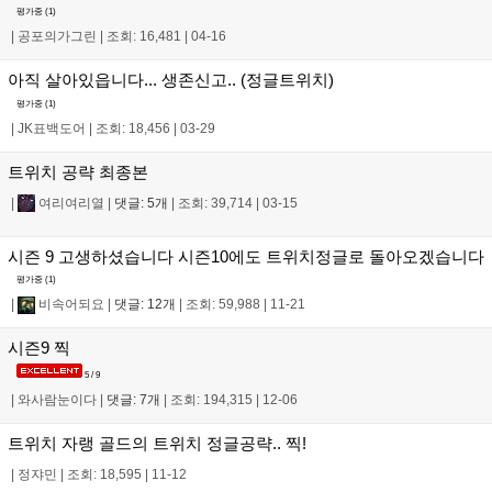
평가중 (
1
)
|
공포의가그린
|
조회: 16,481
|
04-16
아직 살아있읍니다... 생존신고.. (정글트위치)
평가중 (
1
)
|
JK표백도어
|
조회: 18,456
|
03-29
트위치 공략 최종본
|
여리여리열
|
댓글: 5개
|
조회: 39,714
|
03-15
시즌 9 고생하셨습니다 시즌10에도 트위치정글로 돌아오겠습니다
평가중 (
1
)
|
비속어되요
|
댓글: 12개
|
조회: 59,988
|
11-21
시즌9 찍
5 / 9
|
와사람눈이다
|
댓글: 7개
|
조회: 194,315
|
12-06
트위치 자랭 골드의 트위치 정글공략.. 찍!
|
정쟈민
|
조회: 18,595
|
11-12