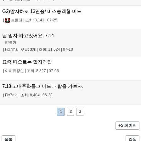
G2)말자하로 13연승/ 버스승객형 미드
|
트롤짓
|
조회: 8,141
|
07-25
탑 말자 하고있어요. 7.14
평가중 (
2
)
|
Fix7ma
|
댓글: 3개
|
조회: 11,624
|
07-18
요즘 떠오르는 말자하탑
|
아이유장인
|
조회: 8,827
|
07-05
7.13 고대주화들고 미드나 탑을 가보자.
|
Fix7ma
|
조회: 8,404
|
06-28
1
2
3
+5 페이지
목록
검색