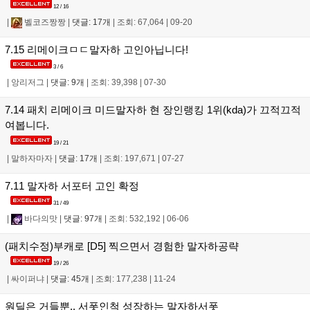
12 / 16
|
벨코즈짱짱
|
댓글: 17개
|
조회: 67,064
|
09-20
7.15 리메이크ㅁㄷ말자하 고인아닙니다!
3 / 6
|
앙리저그
|
댓글: 9개
|
조회: 39,398
|
07-30
7.14 패치 리메이크 미드말자하 현 장인랭킹 1위(kda)가 끄적끄적
여봅니다.
19 / 21
|
말하자마자
|
댓글: 17개
|
조회: 197,671
|
07-27
7.11 말자하 서포터 고인 확정
31 / 49
|
바다의맛
|
댓글: 97개
|
조회: 532,192
|
06-06
(패치수정)부캐로 [D5] 찍으면서 경험한 말자하공략
19 / 26
|
싸이퍼냐
|
댓글: 45개
|
조회: 177,238
|
11-24
원딜은 거들뿐.. 서폿인척 성장하는 말자하서폿