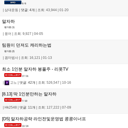
6 / 6
|
삼대운동
|
댓글: 4개
|
조회: 43,944
|
01-20
말자하
평가중 (
1
)
|
웅어
|
조회: 9,927
|
04-05
팀원이 던져도 캐리하는법
평가중 (
2
)
|
겜마법사
|
조회: 16,121
|
01-13
최소 1인분 말자하 봉풀주 - 리폿TV
17 / 31
|
고노
|
댓글: 42개
|
조회: 526,547
|
10-16
[8.13] 딱 1인분만하는 말자하
7 / 10
|
Hk2548
|
댓글: 11개
|
조회: 127,222
|
07-09
[D5] 말자하공략 라인전및운영법 콩콩이너프
13 / 24