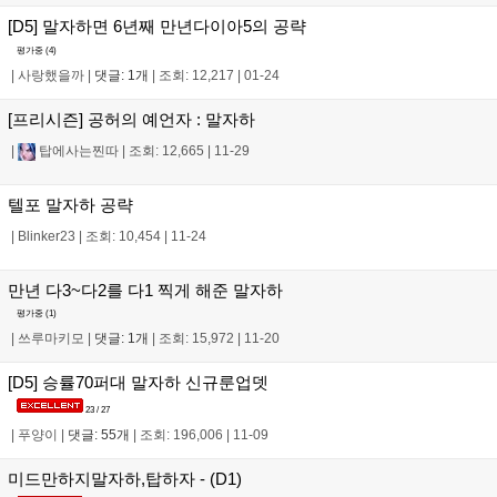
[D5] 말자하면 6년째 만년다이아5의 공략
평가중 (
4
)
|
사랑했을까
|
댓글: 1개
|
조회: 12,217
|
01-24
[프리시즌] 공허의 예언자 : 말자하
|
탑에사는찐따
|
조회: 12,665
|
11-29
텔포 말자하 공략
|
Blinker23
|
조회: 10,454
|
11-24
만년 다3~다2를 다1 찍게 해준 말자하
평가중 (
1
)
|
쓰루마키모
|
댓글: 1개
|
조회: 15,972
|
11-20
[D5] 승률70퍼대 말자하 신규룬업뎃
23 / 27
|
푸양이
|
댓글: 55개
|
조회: 196,006
|
11-09
미드만하지말자하,탑하자 - (D1)