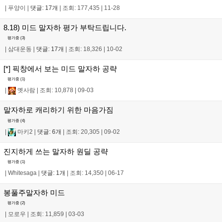
|
푸양이
|
댓글: 17개
|
조회: 177,435
|
11-28
8.18) 미드 말자하 평가 부탁드립니다.
평가중 (
3
)
|
삼대운동
|
댓글: 17개
|
조회: 18,326
|
10-02
[*] 픽창에서 보는 미드 말자하 공략
평가중 (
1
)
|
옛사람
|
조회: 10,878
|
09-03
말자하로 캐리하기 위한 마음가짐
평가중 (
4
)
|
마키2
|
댓글: 6개
|
조회: 20,305
|
09-02
진지하게 쓰는 말자하 원딜 공략
평가중 (
1
)
|
Whitesaga
|
댓글: 1개
|
조회: 14,350
|
06-17
봉풀주말자하 미드
평가중 (
2
)
|
모로우
|
조회: 11,859
|
03-03