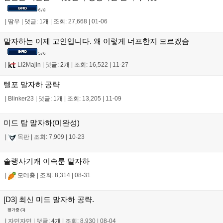
6 / 8
|
땀우
|
댓글: 1개
|
조회: 27,668
|
01-06
말자하는 이제 고인입니다. 왜 이렇게 너프한지 모르겠슴
5 / 6
|
LI2Majin
|
댓글: 2개
|
조회: 16,522
|
11-27
텔포 말자하 공략
|
Blinker23
|
댓글: 1개
|
조회: 13,205
|
11-09
미드 탑 말자하(미완성)
|
목판
|
조회: 7,909
|
10-23
솔랭사기캐 이속룬 말자하
|
모데충
|
조회: 8,314
|
08-31
[D3] 최신 미드 말자하 공략.
평가중 (
1
)
|
자민자민
|
댓글: 4개
|
조회: 8,930
|
08-04