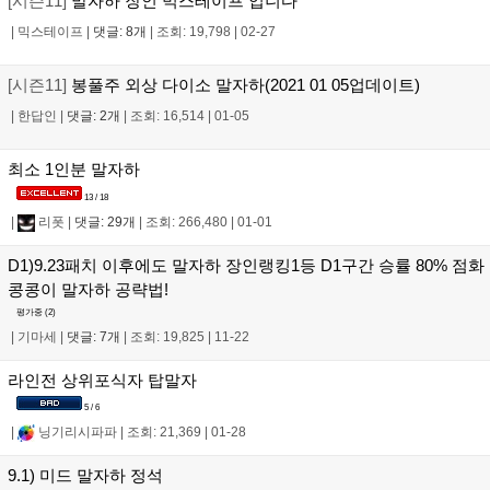
[시즌11]
말자하 장인 믹스테이프 입니다
|
믹스테이프
|
댓글: 8개
|
조회: 19,798
|
02-27
[시즌11]
봉풀주 외상 다이소 말자하(2021 01 05업데이트)
|
한답인
|
댓글: 2개
|
조회: 16,514
|
01-05
최소 1인분 말자하
13 / 18
|
리폿
|
댓글: 29개
|
조회: 266,480
|
01-01
D1)9.23패치 이후에도 말자하 장인랭킹1등 D1구간 승률 80% 점화
콩콩이 말자하 공략법!
평가중 (
2
)
|
기마세
|
댓글: 7개
|
조회: 19,825
|
11-22
라인전 상위포식자 탑말자
5 / 6
|
닝기리시파파
|
조회: 21,369
|
01-28
9.1) 미드 말자하 정석