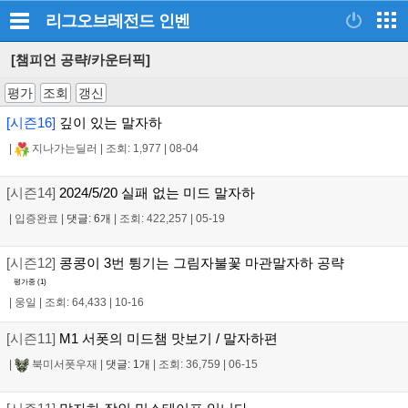
리그오브레전드
인벤
[챔피언 공략/카운터픽]
평가
조회
갱신
[시즌16]
깊이 있는 말자하
|
지나가는딜러
|
조회: 1,977
|
08-04
[시즌14]
2024/5/20 실패 없는 미드 말자하
|
입증완료
|
댓글: 6개
|
조회: 422,257
|
05-19
[시즌12]
콩콩이 3번 튕기는 그림자불꽃 마관말자하 공략
평가중 (
1
)
|
웅일
|
조회: 64,433
|
10-16
[시즌11]
M1 서폿의 미드챔 맛보기 / 말자하편
|
북미서폿우재
|
댓글: 1개
|
조회: 36,759
|
06-15