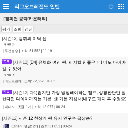
리그오브레전드
인벤
[챔피언 공략/카운터픽]
평가
조회
갱신
[시즌13]
광휘의 미덕 쉔
평가중 (
1
)
|
투전불승
|
조회: 51,552
|
11-19
[시즌12]
[D4] 유체화 여진 쉔, 피지컬 안좋은 너! 너도 다이아
갈 수 있어
평가중 (
3
)
|
미드트린해
|
조회: 72,652
|
10-05
[시즌12]
다1)쉽지만 가장 냉정해야하는 챔프, 상황판단만 잘
한다면 다이아까지는 기본, 쉔 기본 지침서(내구도 패치 후 수정중)
|
백태자
|
댓글: 1개
|
조회: 48,077
|
06-24
[시즌12]
시즌 12 천상계 쉔 유저 인구수 급상승?
|
T1shen
|
댓글: 2개
|
조회: 31,053
|
03-24