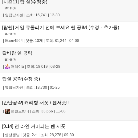
[시즌11]
탑 쉔(수정중)
평가중 (
1
)
|
옆집남자쉔
|
조회: 16,741
|
12-30
[탑쉔] 게임 큐돌리기 전에 보세요 쉔 공략! (수정ㆍ추가중)
평가중 (
4
)
|
Gaon4564
|
댓글: 13개
|
조회: 81,244
|
04-08
칼바람 쉔 공략
평가중 (
2
)
|
어택이a
|
조회: 18,019
|
03-28
탑쉔 공략(수정 중)
|
옆집남자쉔
|
조회: 18,730
|
01-25
[간단공략] 캐리형 서폿 / 쉔서폿!!
|
언월도빵테
|
조회: 33,656
|
11-08
[9.14] 전 라인 커버되는 쉔 서폿
|
쉔선생님
|
댓글: 2개
|
조회: 28,278
|
09-30