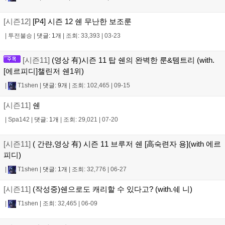
[시즌12]
[P4] 시즌 12 쉔 무난한 보조룬
|
투전불승
|
댓글: 1개
|
조회: 33,393
|
03-23
[시즌11]
(영상 有)시즌 11 탑 쉔의 완벽한 룬&템트리 (with.
[에르피디]챌린저 쉔1위)
|
T1shen
|
댓글: 9개
|
조회: 102,465
|
09-15
[시즌11]
쉔
|
Spa142
|
댓글: 1개
|
조회: 29,021
|
07-20
[시즌11]
( 간랸,영상 有) 시즌 11 브루저 쉔 [高숙련자 용](with 에르
피디)
|
T1shen
|
댓글: 1개
|
조회: 32,776
|
06-27
[시즌11]
(작성중)쉔으로도 캐리할 수 있다고? (with.쉐 니)
|
T1shen
|
조회: 32,465
|
06-09