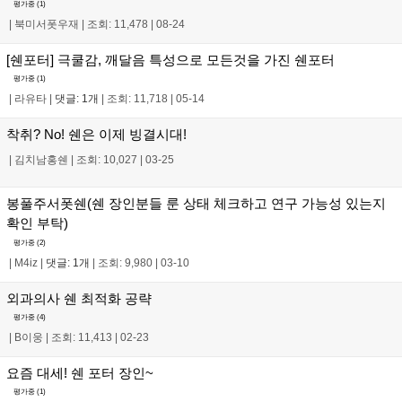
평가중 (
1
)
|
북미서폿우재
|
조회: 11,478
|
08-24
[쉔포터] 극쿨감, 깨달음 특성으로 모든것을 가진 쉔포터
평가중 (
1
)
|
라유타
|
댓글: 1개
|
조회: 11,718
|
05-14
착취? No! 쉔은 이제 빙결시대!
|
김치남홍쉔
|
조회: 10,027
|
03-25
봉풀주서폿쉔(쉔 장인분들 룬 상태 체크하고 연구 가능성 있는지
확인 부탁)
평가중 (
2
)
|
M4iz
|
댓글: 1개
|
조회: 9,980
|
03-10
외과의사 쉔 최적화 공략
평가중 (
4
)
|
B이웅
|
조회: 11,413
|
02-23
요즘 대세! 쉔 포터 장인~
평가중 (
1
)