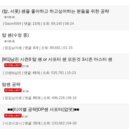
(탑, 서폿) 쉔을 좋아하고 하고싶어하는 분들을 위한 공략
평가중 (
4
)
|
Gaon4564
|
댓글: 13개
|
조회: 69,140
|
08-24
탑 쉔(수정 중)
평가중 (
4
)
|
옆집남자쉔
|
댓글: 8개
|
조회: 89,681
|
01-15
[M1]남진 시즌8 탑 쉔 or 서포터 쉔 모든것 3시즌 마스터 쉔
27 / 32
|
갓쉔bj남진
|
댓글: 49개
|
조회: 535,781
|
10-23
탑쉔 공략
16 / 26
|
옆집남자쉔
|
댓글: 80개
|
조회: 496,226
|
09-16
■■[티어별 공략]OP쉔 서포터(업뎃)■■
8 / 10
|
닉코닉코니
|
댓글: 30개
|
조회: 233,062
|
04-30