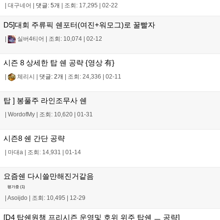
|
대구네어
|
댓글: 5개
|
조회: 17,295
|
02-22
D5]대회 주류픽 쉔포터(여진+워모그)로 꿀빨자
|
실버4티어
|
조회: 10,074
|
02-12
시즌 8 상세한 탑 쉔 공략 {영상 有}
|
체리시
|
댓글: 2개
|
조회: 24,336
|
02-11
탑 ] 봉풀주 라인조무사 쉔
|
WordofMy
|
조회: 10,620
|
01-31
시즌8 쉔 간단 공략
|
마대a
|
조회: 14,931
|
01-14
요즘쉔 다시쓸만해진거같음
평가중 (
1
)
|
Asoijdo
|
조회: 10,495
|
12-29
[D4 탑쉔원챔 프리시즌 운영및 호위 위주 탑쉔 ㅡ 공략]