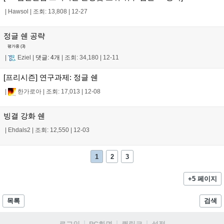
|
Hawsol
|
조회: 13,808
|
12-27
정글 쉔 공략
평가중 (
3
)
|
Eziel
|
댓글: 4개
|
조회: 34,180
|
12-11
[프리시즌] 연구과제: 정글 쉔
|
한가로아
|
조회: 17,013
|
12-08
빙결 강화 쉔
|
Ehdals2
|
조회: 12,550
|
12-03
1
2
3
+5 페이지
목록
검색
로그인
PC화면
퀵링크
설정