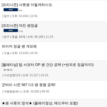
[프리시즌] 서폿쉔 이렇게하시오.
5 / 6
|
땀우
|
조회: 31,034
|
12-01
[프리시즌] 여진 쉔정글
7 / 11
|
땀우
|
댓글: 10개
|
조회: 90,189
|
11-23
피이커 정글 쉔 개모레
|
오솔
|
조회: 13,419
|
10-24
[플래티넘] 탑 서포터 OP 쉔 간단 공략 (+번외로 정글까지!)
평가중 (
1
)
|
이조엽짱123
|
조회: 21,227
|
10-21
군바리 시즌 567 다1 쉔 원챔 공략!
|
여왕발팀쉐니
|
조회: 10,562
|
09-30
★쉔 서폿의 정석★ (플레이영상, 매드무비 포함)