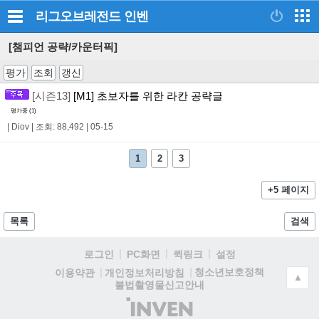
리그오브레전드
인벤
[챔피언 공략/카운터픽]
평가
조회
갱신
[시즌13]
[M1] 초보자를 위한 라칸 공략글
평가중 (
1
)
|
Diov
|
조회: 88,492
|
05-15
1
2
3
+5 페이지
목록
검색
로그인
PC화면
퀵링크
설정
청소년보호정책
이용약관
개인정보처리방침
▲
불법촬영물신고안내
(주)
인