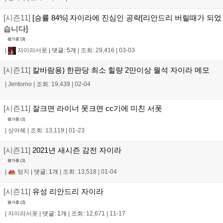
[시즌11]
[승률 84%] 자이라에 진심인 공략[리안드리 버릴때가 되었
습니다]
평가중 (
3
)
|
자이라서폿
|
댓글: 5개
|
조회: 29,416
|
03-03
[시즌11]
칼바람용) 한판당 최소 힐량 2만이상 월석 자이라 메모
|
Jentorno
|
조회: 19,439
|
02-04
[시즌11]
잘크면 라이너 못크면 cc기에 미친 서폿
평가중 (
1
)
|
상어혜
|
조회: 13,119
|
01-23
[시즌11]
2021년 새시즌 감전 자이라
평가중 (
1
)
|
텅지
|
댓글: 1개
|
조회: 13,518
|
01-04
[시즌11]
유성 리안드리 자이라
평가중 (
2
)
|
자이라서폿
|
댓글: 1개
|
조회: 12,671
|
11-17