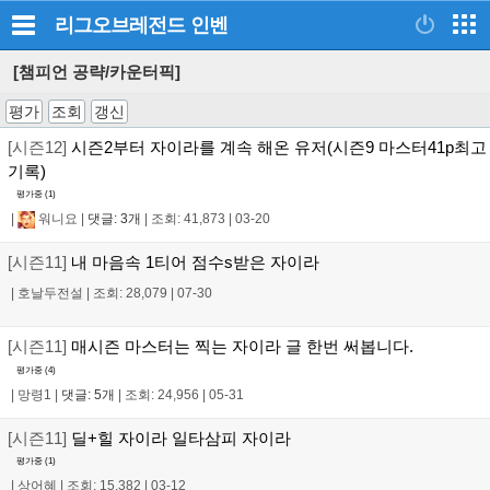
리그오브레전드
인벤
[챔피언 공략/카운터픽]
평가
조회
갱신
[시즌12]
시즌2부터 자이라를 계속 해온 유저(시즌9 마스터41p최고
기록)
평가중 (
1
)
|
워니요
|
댓글: 3개
|
조회: 41,873
|
03-20
[시즌11]
내 마음속 1티어 점수s받은 자이라
|
호날두전설
|
조회: 28,079
|
07-30
[시즌11]
매시즌 마스터는 찍는 자이라 글 한번 써봅니다.
평가중 (
4
)
|
망령1
|
댓글: 5개
|
조회: 24,956
|
05-31
[시즌11]
딜+힐 자이라 일타삼피 자이라
평가중 (
1
)
|
상어혜
|
조회: 15,382
|
03-12