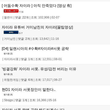
[ 어둠수확 자이라 ] 아직 안죽었다 [영상 有]
7 / 11
|
엘련이
|
댓글: 22개
|
조회: 102,906
|
02-07
자이라 유튜버 거미남친의 자이라[꿀팁영상]
5 / 7
|
거미남친
|
댓글: 2개
|
조회: 13,642
|
11-16
[D4] 일랜시아의 #수확#자이라#서폿 공략
평가중 (
2
)
|
자이라서폿
|
댓글: 1개
|
조회: 12,551
|
08-01
'빙결강화' 자이라 서폿. 유성/감전 버리는 이유
평가중 (
3
)
|
위험한게임
|
댓글: 6개
|
조회: 17,017
|
06-27
현D1 자이라 서폿장인이 말한다..
평가중 (
4
)
|
Sbsjgs
|
댓글: 1개
|
조회: 16,366
|
05-16
자이라 서폿 완벽 공략 해드리겠습니다.