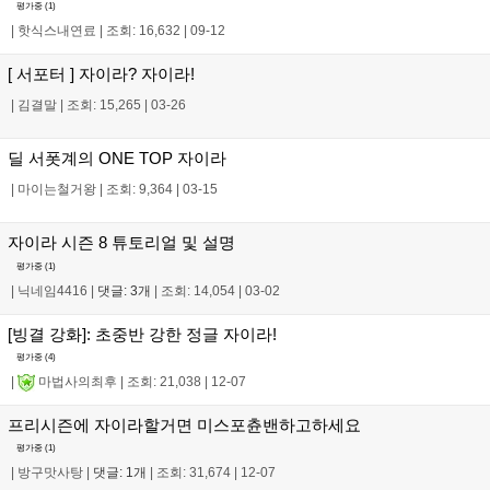
평가중 (
1
)
|
핫식스내연료
|
조회: 16,632
|
09-12
[ 서포터 ] 자이라? 자이라!
|
김결말
|
조회: 15,265
|
03-26
딜 서폿계의 ONE TOP 자이라
|
마이는철거왕
|
조회: 9,364
|
03-15
자이라 시즌 8 튜토리얼 및 설명
평가중 (
1
)
|
닉네임4416
|
댓글: 3개
|
조회: 14,054
|
03-02
[빙결 강화]: 초중반 강한 정글 자이라!
평가중 (
4
)
|
마법사의최후
|
조회: 21,038
|
12-07
프리시즌에 자이라할거면 미스포츈밴하고하세요
평가중 (
1
)
|
방구맛사탕
|
댓글: 1개
|
조회: 31,674
|
12-07