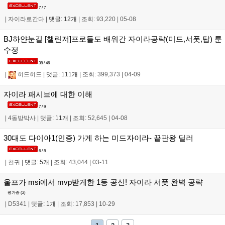
7 / 7
|
자이라로간다
|
댓글: 12개
|
조회: 93,220
|
05-08
BJ하얀눈길 [챌린저]프로들도 배워간 자이라공략(미드,서폿,탑) 룬
수정
38 / 46
|
히드히드
|
댓글: 111개
|
조회: 399,373
|
04-09
자이라 패시브에 대한 이해
7 / 9
|
4동방박사
|
댓글: 11개
|
조회: 52,645
|
04-08
30대도 다이아1(인증) 가게 하는 미드자이라- 끝판왕 딜러
6 / 8
|
천귀
|
댓글: 5개
|
조회: 43,044
|
03-11
울프가 msi에서 mvp받게한 1등 공신! 자이라 서폿 완벽 공략
평가중 (
2
)
|
D5341
|
댓글: 1개
|
조회: 17,853
|
10-29