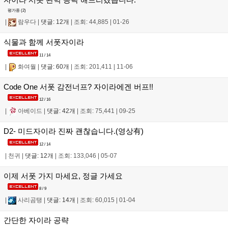
평가중 (
2
)
|
람우다
|
댓글: 12개
|
조회: 44,885
|
01-26
식물과 함께 서폿자이라
11 / 14
|
화여월
|
댓글: 60개
|
조회: 201,411
|
11-06
Code One 서폿 감전너프? 자이라에겐 버프!!
12 / 16
|
아베이드
|
댓글: 42개
|
조회: 75,441
|
09-25
D2- 미드자이라 진짜 괜찮습니다.(영상有)
12 / 14
|
천귀
|
댓글: 12개
|
조회: 133,046
|
05-07
이제 서폿 가지 마세요, 정글 가세요
8 / 9
|
사리곰탱
|
댓글: 14개
|
조회: 60,015
|
01-04
간단한 자이라 공략