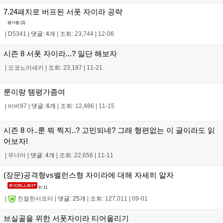
7.24패치로 버프된 서폿 자이라 공략
평가중 (
2
)
|
D5341
|
댓글: 4개
|
조회: 23,744
|
12-06
시즌 8 서폿 자이라...? 일단 해보자
|
오코노이새키
|
조회: 23,187
|
11-21
룬이랑 템평가좀여
|
비버97
|
댓글: 6개
|
조회: 12,486
|
11-15
시즌 8 아..룬 뭐 찍지..? 고민되네? 그래 형편없는 이 글이라도 읽
어보자!
|
우너마
|
댓글: 4개
|
조회: 22,656
|
11-11
(장문)공격형vs밸런스형 자이라에 대해 자세히 알자
9 / 11
|
친절한서포터
|
댓글: 25개
|
조회: 127,011
|
09-01
브실골을 위한 서폿자이라 티어올리기