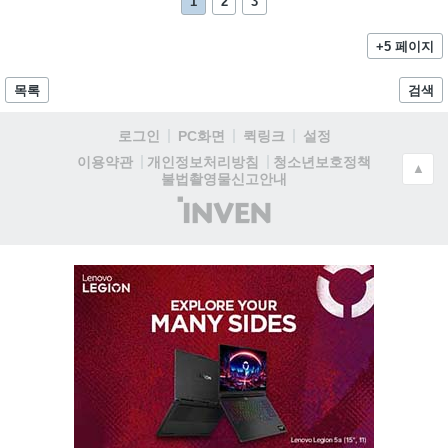
1
2
3
+5 페이지
목록
검색
로그인
PC화면
퀵링크
설정
청소년보호정책
이용약관
개인정보처리방침
▲
불법촬영물신고안내
(주)
인
벤