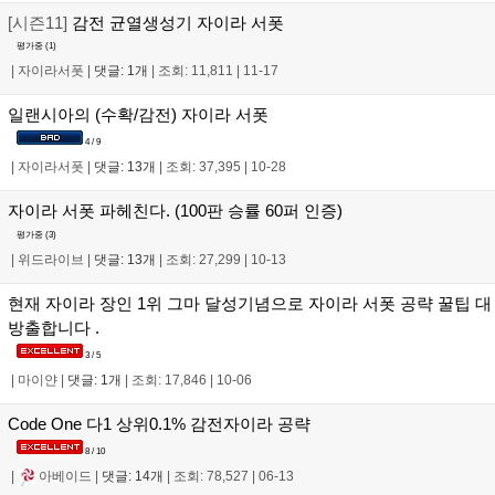
[시즌11]
감전 균열생성기 자이라 서폿
평가중 (
1
)
|
자이라서폿
|
댓글: 1개
|
조회: 11,811
|
11-17
일랜시아의 (수확/감전) 자이라 서폿
4 / 9
|
자이라서폿
|
댓글: 13개
|
조회: 37,395
|
10-28
자이라 서폿 파헤친다. (100판 승률 60퍼 인증)
평가중 (
3
)
|
위드라이브
|
댓글: 13개
|
조회: 27,299
|
10-13
현재 자이라 장인 1위 그마 달성기념으로 자이라 서폿 공략 꿀팁 대
방출합니다 .
3 / 5
|
마이얀
|
댓글: 1개
|
조회: 17,846
|
10-06
Code One 다1 상위0.1% 감전자이라 공략
8 / 10
|
아베이드
|
댓글: 14개
|
조회: 78,527
|
06-13