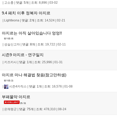
|
고소충
|
댓글: 5개
|
조회: 8,896
|
03-02
9.4 패치 이후 정복자 아지르
|
Lightleona
|
댓글: 2개
|
조회: 14,524
|
02-21
아지르는 아직 살아있습니다 엉엉!!
평가중 (
4
)
|
성실신고자
|
댓글: 8개
|
조회: 19,722
|
02-11
시즌9 아지르 - 연구일지
|
키즈카사
|
댓글: 1개
|
조회: 25,996
|
01-31
아지르 마나 해결법 찾음(참고만하셈)
평가중 (
1
)
|
시즌4카직스
|
댓글: 1개
|
조회: 16,576
|
01-08
부패물약 아지르
25 / 31
|
은채령군
|
댓글: 75개
|
조회: 478,310
|
08-24