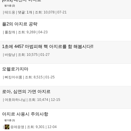
평가중 (
2
)
|
테드옹
|
댓글: 1개
|
조회: 10,078
|
07-21
플2의 아지르 공략
|
롤참깨
|
조회: 9,269
|
04-23
1초에 4457 마법피해 핵 아지르를 함 해봅시다!!
|
바람냥
|
조회: 10,575
|
01-27
모렐로가지마
|
뻐킹머쉬룸
|
조회: 8,515
|
01-25
로아, 심연의 가면 아지르
|
여호와하나님
|
조회: 10,474
|
12-15
아지르 사용시 주의사항
평가중 (
1
)
|
응애응앵
|
조회: 9,301
|
12-04