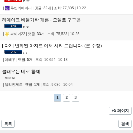
15 / 17
|
루덴의메아리
|
댓글: 32개
|
조회: 77,805
|
10-22
리메이크 비둘기학 개론 - 모렐로 구구콘
11 / 21
|
파이어22
|
댓글: 33개
|
조회: 75,523
|
10-25
[ 다2 ] 변화된 아지르 이해 시켜 드립니다. (룬 수정)
5 / 5
|
이배우
|
댓글: 5개
|
조회: 10,654
|
10-18
불태우는 네로 황제
평가중 (
1
)
|
엘리벤제르
|
댓글: 1개
|
조회: 9,036
|
10-04
1
2
3
+5 페이지
목록
검색