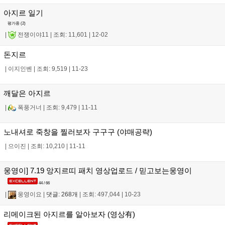
아지르 일기
평가중 (
2
)
|
전쟁이야11
|
조회: 11,601
|
12-02
돈지르
|
이지인벤
|
조회: 9,519
|
11-23
깨달은 아지르
|
폭풍거너
|
조회: 9,479
|
11-11
노내셔로 죽창을 찔러보자 구구구 (야매공략)
|
으이진
|
조회: 10,210
|
11-11
웅영이] 7.19 앙지르띠 패치 영상업로드 / 믿고보는웅영이
44 / 66
|
웅영이요
|
댓글: 268개
|
조회: 497,044
|
10-23
리메이크된 아지르를 알아보자 (영상有)