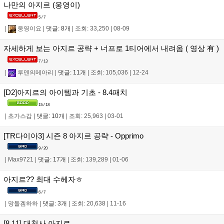
나만의 아지르 (웅영이)
5 / 7
|
웅영이요
|
댓글: 8개
|
조회: 33,250
|
08-09
자세하게 보는 아지르 공략 + 너프로 1티어에서 내려옴 ( 영상 有 )
7 / 13
|
루덴의메아리
|
댓글: 11개
|
조회: 105,036
|
12-24
[D2]아지르의 아이템과 기초 - 8.4패치
15 / 18
|
초가스갑
|
댓글: 10개
|
조회: 25,963
|
03-01
[TR다이아3] 시즌 8 아지르 공략 - Opprimo
9 / 20
|
Max9721
|
댓글: 17개
|
조회: 139,289
|
01-06
아지르?? 최대 수헤자ㅎ
6 / 7
|
망돌겜하하
|
댓글: 3개
|
조회: 20,638
|
11-16
[8.11] 대천사 아지르