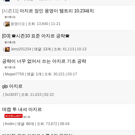
[시즌11]
아지르 장인 웅영이 템트리 10.23패치
평가중 (
1
)
|
웅영이요
|
조회: 13,640
|
11-21
[D3] ☎시즌10 표준 아지르 공략☎
평가중 (
3
)
|
Jerry201254
|
댓글: 13개
|
조회: 41,113
|
10-13
공략이 너무 없어서 쓰는 아지르 기초 공략
평가중 (
3
)
|
Magwi7756
|
댓글: 1개
|
조회: 30,221
|
03-17
glp 아지르
|
Sci3037
|
조회: 11,015
|
02-22
데캡 투 내셔 아지르
10 / 13
|
fnsltm
|
댓글: 60개
|
조회: 73,672
|
08-04