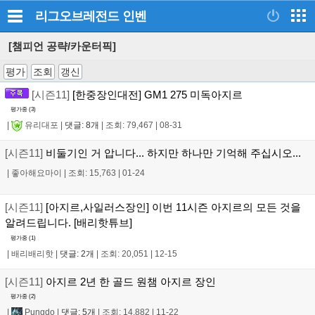
리그오브레전드
인벤
[챔피언 공략/카운터픽]
평가
조회
갱신
[시즌11]
[한중장인대전] GM1 275 미독아지르
평가중 (
3
)
|
유리대포
|
댓글: 8개
|
조회: 79,467
|
08-31
[시즌11]
비둘기인 거 압니다... 하지만 하나만 기억해 주십시오...
|
좋아해요마이
|
조회: 15,763
|
01-24
[시즌11]
[아지르,사일러스장인] 이번 11시즌 아지르의 모든 것을
알려드립니다. [배리핫튜브]
평가중 (
1
)
|
배리배리핫
|
댓글: 2개
|
조회: 20,051
|
12-15
[시즌11]
아지르 2년 한 골드 원챔 아지르 장인
평가중 (
2
)
|
Pungdo
|
댓글: 5개
|
조회: 14,882
|
11-22