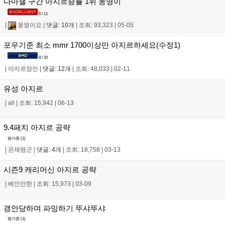
다마챌 구간 아지르승률 1위 웅영이
6 / 11
|
웅영이요
|
댓글: 10개
|
조회: 93,323
|
05-05
포우기준 최소 mmr 1700이상만 아지르하세요(수정1)
8 / 10
|
아지르장인
|
댓글: 12개
|
조회: 48,033
|
02-11
유성 아지르
|
all
|
조회: 15,942
|
06-13
9.4패치 아지르 공략
평가중 (
1
)
|
은채령군
|
댓글: 4개
|
조회: 18,758
|
03-13
시즌9 캐리머신 아지르 공략
|
베인만한
|
조회: 15,973
|
03-09
갱안당하며 파밍하기 뚜샤뚜샤
평가중 (
1
)