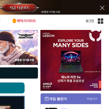
혜택.아이마트
로그인
인
벤
전
체
사
이
트
맵
게임 캘린더
더보기+