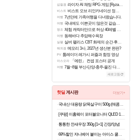
라이자 AI 채팅 RPG 게임 [RyzaChat: AI] 공개
섭컬겜
비스트 오브 리인카네이션 정보/공략글 모음
비스트
7년만에 가족여행을 다녀왔습니다.
여행
국내에도 이쁜곳이 많은것 같습니다
여행
체험 캐릭터만으로 허상 40레벨 하이와티아 5분 컷!｜에이메스·린네·모니에 명함
명조
동해바다 추암해수욕장
여행
실버 팰리스 CBT 화제의 순간·후기 모음
실팰
메모리 3사, 2027년 생산분 완판?
해외겜
툼레이더 레가시 퍼즐과 함정 영상
PV
「에린」 컨셉 포스터 공개
아스오라
7월~8월 부산-단양-충주-울진 다녀왔어요~
여행
새로고침
핫딜
게시판
더보기+
국내산 대용량 닭목살구이 500g (매콤or달콤)
[쿠팡] 이홈웨이 포터블모니터 QLED 16인치 (290,730원/무료)
통통한 깐새우장 350g [1+1] 간장/양념
69%할인 쟈니베어 붙이는 아이스 쿨패치 쿨링시트, 30개, 1팩