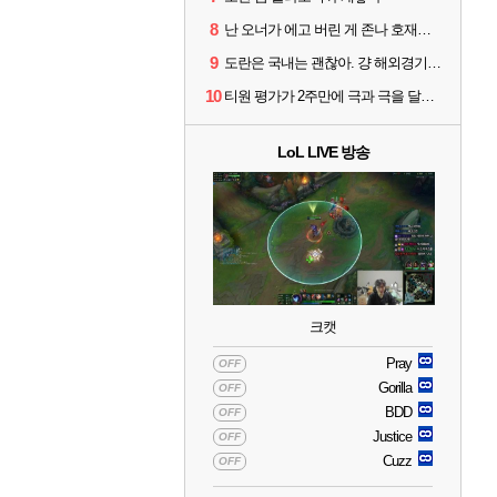
8
난 오너가 에고 버린 게 존나 호재라고 봄
9
도란은 국내는 괜찮아. 걍 해외경기가 개 쓰레기라 그래
10
티원 평가가 2주만에 극과 극을 달리고 있네
LoL LIVE 방송
크캣
Pray
OFF
Gorilla
OFF
BDD
OFF
Justice
OFF
Cuzz
OFF