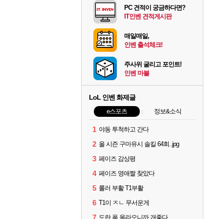
PC 견적이 궁금하다면?
IT인벤 견적게시판
매일매일,
인벤 출석체크!
주사위 굴리고 포인트!
인벤 마블
LoL 인벤 화제글
e스포츠
정보&소식
1
야동 투척하고 간다
2
올 시즌 구마유시 솔킬 64회..jpg
3
페이즈 감상평
4
페이즈 영애짤 찾았다
5
룰러 부활 T1부활
6
T1이 ㅈㄴ 무서운게
7
도란 폼 올라오니까 개좋다