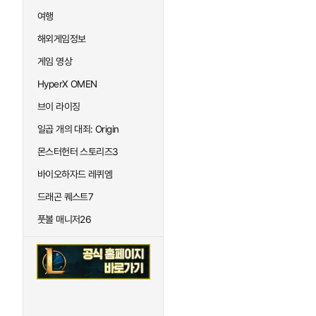
여행
해외게임정보
게임 영상
HyperX OMEN
브이 라이징
일곱 개의 대죄: Origin
몬스터헌터 스토리즈3
바이오하자드 레퀴엠
드래곤 퀘스트7
풋볼 매니저26