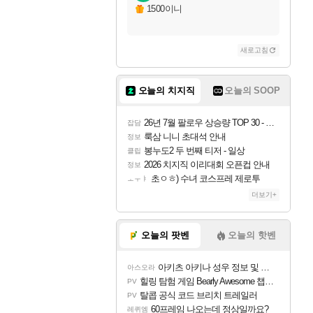
자야
1500이니
새로고침
조이
오늘의 치지직
오늘의 SOOP
카시오페아
26년 7월 팔로우 상승량 TOP 30 - 월간 치지직
잡담
룩삼 니니 초대석 안내
정보
봉누도2 두 번째 티저 - 일상
클립
코르키
2026 치지직 이리대회 오픈컵 안내
정보
초ㅇㅎ) 수녀 코스프레 제로투
ㅗㅜㅑ
더보기+
트런들
오늘의 팟벤
오늘의 핫벤
아키츠 아키나 성우 정보 및 주요 필모
아스오라
피즈
힐링 탐험 게임 Bearly Awesome 챕터 1 트레일러
PV
탈콥 공식 코드 브리치 트레일러
PV
60프레임 나오는데 정상일까요?
레퀴엠