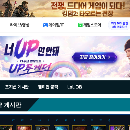
X
최대 90% 할인
라이브/영상
게이밍/IT
게임스토어
8월 프로모션
포지션 게시판
챔피언 공략
LoL DB
략 게시판
ㄴ
ㄷ
ㄹ
ㅁ
ㅂ
ㅅ
ㅇ
ㅈ
ㅊ
ㅋ
ㅌ
ㅍ
ㅎ