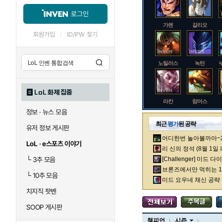
로그인
가렌
갈리오
회원가입
ID/PW 찾기
노틸러스
녹턴
LoL 화제 집중
라칸
람머스
정보 · 뉴스 모음
최근
평가
된 공략
유저 정보 게시판
어디한번 놀아볼까아~2차
로크
루시안
LoL · e스포츠 이야기
리 신의 정석 (8월 1일
└
3추 모음
[Challenger] 미드 
브론즈에서만 먹히는 1렙
└
10추 모음
말자하
말파이트
미드 요우네 채신 공략
치지직 팟벤
SOOP 게시판
바이
베이가
챔피언
시즌