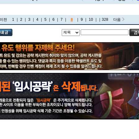
이전
1
|
2
|
3
|
4
|
5
|
6
|
7
|
8
|
9
|
10
|
...
|
328
다음
비에고
빅토르
뽀삐
사미라
사이온
사일러스
샤코
세트
소나
소라카
쉔
쉬바나
스몰더
스웨인
신드라
신지드
쓰레쉬
아리
아무무
아우렐리온 솔
아이번
아트록스
아펠리오스
알리스타
암베사
애니
애니비아
애쉬
오공
오로라
오른
오리아나
올라프
요네
요릭