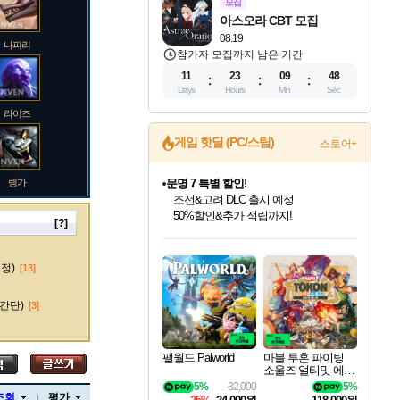
모집
아스오라 CBT 모집
08.19
나피리
참가자 모집까지 남은 기간
11
23
09
47
Days
Hours
Min
Sec
라이즈
게임 핫딜 (PC/스팀)
스토어+
렝가
귀무자: 검의 길 예약 판매 중!
10% 할인과
이니&베니 혜택까지!
[?]
인벤게임즈 8월 특별 할인!
드래곤소드: 어웨이크닝 입점!
문명 7 특별 할인!
비스트 오브 리인카네이션 정식 출시!
커세어 코브 출시 기념 할인!
더 렐릭 퍼스트 가디언 정식 출시
베데스다 40주년 기념 할인 중!
마블 투혼 파이팅 소울즈 예약 판매 중!
캡콤 프렌차이즈 할인 진행 중!
캡콤 일부 상품 상시 할인
스타워즈 은하계 레이서
로블록스 기프트 카드 공식 입점
인기 퍼블리셔 모음!
스팀으로 만나는 드래곤소드!
조선&고려 DLC 출시 예정
게임프릭 신작 IP
해적'섬'을 발전시키자!
설화x하드코어 액션!
베데스다의 명작들을
마블 히어로 총 출동&화려한 격투!
몬헌, 바하 등 인기 IP를
몬헌 와일즈 & 드래곤즈 도그마2
인벤게임즈에서 10% 추가 적립
Robux를 가장 안전하고
마오카이
최대 90% 할인가를 만나보세요!
네이버혜택과 함께 만나보세요!
50%할인&추가 적립까지!
네이버 혜택가와 함께 예약하세요!
할인&네이버혜택으로 만나보세요!
네이버페이 혜택과 만나보세요!
40주년 프로모션으로 만나보세요!
네이버 포인트 혜택까지!
할인가에 만나보세요!
일부 에디션 상시 할인!
혜택으로 예약 판매 중
편안하게 충전하세요
수정)
[13]
간단)
[3]
바루스
팰월드 Palworld
마블 투혼 파이팅
소울즈 얼티밋 에디
션 예약구매 MARV
5%
32,000
5%
브랜드
EL Tokon Fighting S
조회
평가