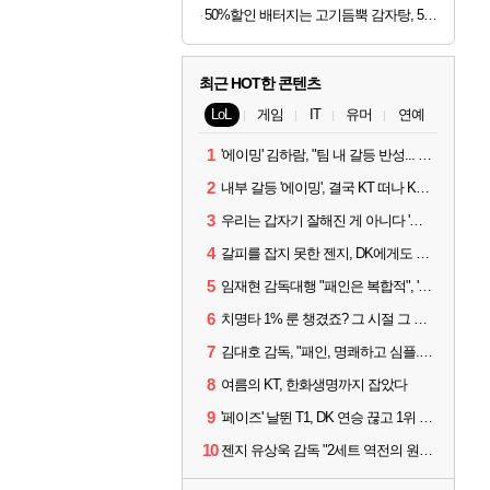
50%할인 배터지는 고기듬뿍 감자탕, 5kg, 1개
최근 HOT한 콘텐츠
LoL
게임
IT
유머
연예
1
'에이밍' 김하람, "팀 내 갈등 반성... 끝까지 뛰고 싶었다"
2
내부 갈등 '에이밍', 결국 KT 떠나 KRX로...'지우'와 트레이드
3
우리는 갑자기 잘해진 게 아니다 '씨맥' 김대호 감독의 자신감
4
갈피를 잡지 못한 젠지, DK에게도 0:2 패배
5
임재현 감독대행 "패인은 복합적", '도란' "팀에 과부하 왔다"
6
치명타 1% 룬 챙겼죠? 그 시절 그 감성 '롤 클래식' 30일 출시
7
김대호 감독, "패인, 명쾌하고 심플...다시 힘낼 수 있어"
8
여름의 KT, 한화생명까지 잡았다
9
'페이즈' 날뛴 T1, DK 연승 끊고 1위 지켜
10
젠지 유상욱 감독 "2세트 역전의 원인...너무 급했다"