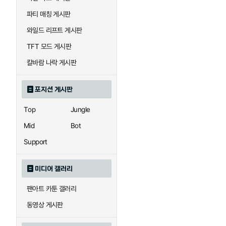
우르곳
워윅
파티 매칭 게시판
와일드 리프트 게시판
자이라
자크
TFT 모드 게시판
칼바람 나락 게시판
직스
진
포지션 게시판
Top
Jungle
카이사
카직스
Mid
Bot
Support
퀸
크산테
미디어 갤러리
팬아트 카툰 갤러리
트리스타나
트린다미어
동영상 게시판