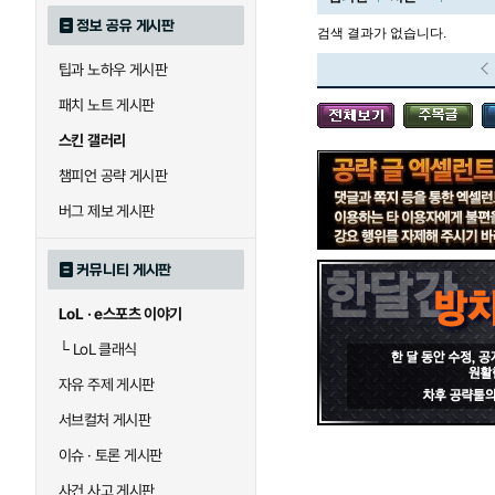
정보 공유 게시판
검색 결과가 없습니다.
팁과 노하우 게시판
블라디미르
블리츠크랭크
패치 노트 게시판
스킨 갤러리
세라핀
세주아니
챔피언 공략 게시판
버그 제보 게시판
시비르
신 짜오
커뮤니티 게시판
LoL · e스포츠 이야기
아칼리
아크샨
└
LoL 클래식
자유 주제 게시판
에코
엘리스
서브컬처 게시판
이슈 · 토론 게시판
사건 사고 게시판