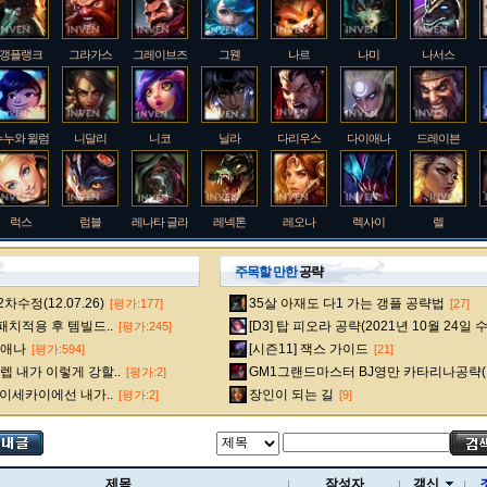
갱플랭크
그라가스
그레이브즈
그웬
나르
나미
나서스
누누와 윌럼프
니달리
니코
닐라
다리우스
다이애나
드레이븐
럭스
럼블
레나타 글라스크
레넥톤
레오나
렉사이
렐
주목할 만한
공략
수정(12.07.26)
35살 아재도 다1 가는 갱플 공략법
[평가:177]
[27]
룰루
르블랑
리 신
리븐
리산드라
릴리아
마스터 이
 패치적용 후 템빌드..
[D3] 탑 피오라 공략(2021년 10월 24일 
[평가:245]
다이애나
[시즌11] 잭스 가이드
[평가:594]
[21]
 내가 이렇게 강할..
GM1그랜드마스터 BJ영만 카타리나공략(
[평가:2]
멜
모데카이저
모르가나
문도 박사
미스 포츈
밀리오
바드
 이세카이에선 내가..
장인이 되는 길
[평가:2]
[9]
베인
벡스
벨베스
벨코즈
볼리베어
브라움
브라이어
제목
작성자
갱신