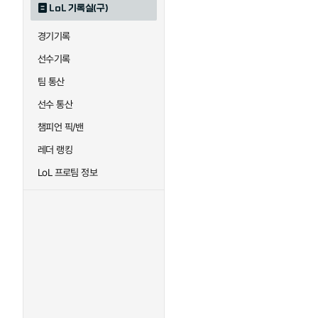
LoL 기록실(구)
하이머딩거
헤카림
경기기록
선수기록
팀 통산
선수 통산
챔피언 픽/밴
레더 랭킹
LoL 프로팀 정보