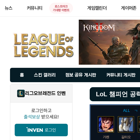
로스트아크
뉴스
커뮤니티
게임캘린더
게이머존
기대평 이벤트
홈
스킨 갤러리
정보 공유 게시판
커뮤니티 게시판
리그오브레전드 인벤
LoL 챔피언 공
로그인하고
ALL
ㄱ
출석보상
받으세요!
로그인
가렌
갈리오