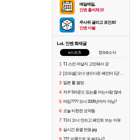
매일매일,
인벤 출석체크!
주사위 굴리고 포인트!
인벤 마블
LoL 인벤 화제글
e스포츠
정보&소식
1
T1 스킨 머살지 고민돼서 걍
2
[오피셜] 오너 샌드다운 페인터 1군 콜업 출전
3
일본 롤 멸망
4
자꾸 5라운드 있는줄 아는사람 많네
5
머임???? 오너 2028년까지 아님?
6
오늘 티한전 요약뜸
7
T1이 오너 안쓰고 페인트 쓰는 이유
8
실시간 응갤 반응.jpg
9
???: 이쪽으로 궁 써지나?