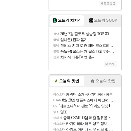
새로고침
조이
오늘의 치지직
오늘의 SOOP
카시오페아
26년 7월 팔로우 상승량 TOP 30 - 월간 치지직
잡담
임나은) 진짜 음지;;
클립
젠레스 존 제로 캐릭터 코스프레한 꽁주
짤방
코르키
풍월량) 물소는 왜 물소라고 하는거야? 아! 그만 ㅋㅋ
클립
치지직 애플TV 앱 출시
정보
더보기+
트런들
오늘의 팟벤
오늘의 핫벤
캐릭터 소개 - 카가미하라 하루
아스오라
피즈
8월 28일 넷플릭스에서 예고편 공개 예정
GTA6
[페르소나5: 더 팬텀 X] 괴도 영상 l 타카마키 안·댄싱 스타
PV
명조
명조
중국 CXMT, D램 매출 점유율 7%…글로벌 4위로 부상
해외겜
카가미하라 하루 성우 정보 및 주요 필모
아스오라
아키츠 아키나 성우 정보 및 주요 필모
아스오라