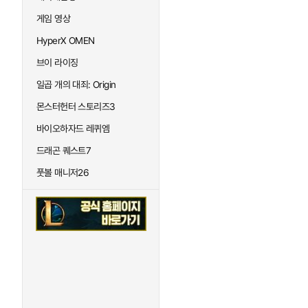
게임 영상
HyperX OMEN
브이 라이징
일곱 개의 대죄: Origin
몬스터헌터 스토리즈3
바이오하자드 레퀴엠
드래곤 퀘스트7
풋볼 매니저26