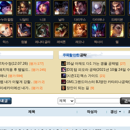
누누와 윌럼프
니달리
니코
닐라
다리우스
다이애나
드레이븐
럭스
럼블
레나타 글라스크
레넥톤
레오나
렉사이
렐
주목할 만한
공략
수정(12.07.26)
35살 아재도 다1 가는 갱플 공략법
[평가:177]
[27]
룰루
르블랑
리 신
리븐
리산드라
릴리아
마스터 이
 패치적용 후 템빌드..
[D3] 탑 피오라 공략(2021년 10월 24일 
[평가:245]
다이애나
[시즌11] 잭스 가이드
[평가:594]
[21]
 내가 이렇게 강할..
GM1그랜드마스터 BJ영만 카타리나공략(
[평가:2]
멜
모데카이저
모르가나
문도 박사
미스 포츈
밀리오
바드
 이세카이에선 내가..
장인이 되는 길
[평가:2]
[9]
베인
벡스
벨베스
벨코즈
볼리베어
브라움
브라이어
제목
작성자
갱신