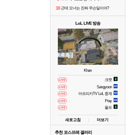
10
근데 오너는 진짜 무슨일이야?
LoL LIVE 방송
Khan
크캣
LIVE
Sangyoon
LIVE
아프리카TV LoL 중계
LIVE
Pray
LIVE
울프
LIVE
새로고침
더보기
추천 코스프레 갤러리