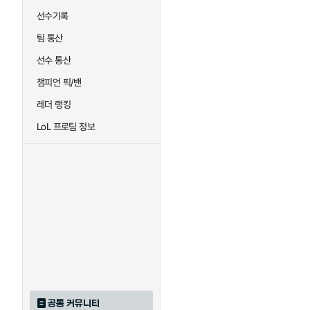
선수기록
팀 통산
선수 통산
챔피언 픽/밴
레더 랭킹
LoL 프로팀 정보
공통 커뮤니티