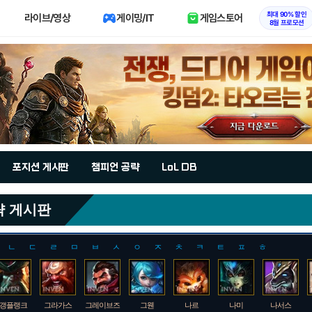
최대 90% 할인
라이브/영상
게이밍/IT
게임스토어
8월 프로모션
포지션 게시판
챔피언 공략
LoL DB
략 게시판
ㄴ
ㄷ
ㄹ
ㅁ
ㅂ
ㅅ
ㅇ
ㅈ
ㅊ
ㅋ
ㅌ
ㅍ
ㅎ
갱플랭크
그라가스
그레이브즈
그웬
나르
나미
나서스