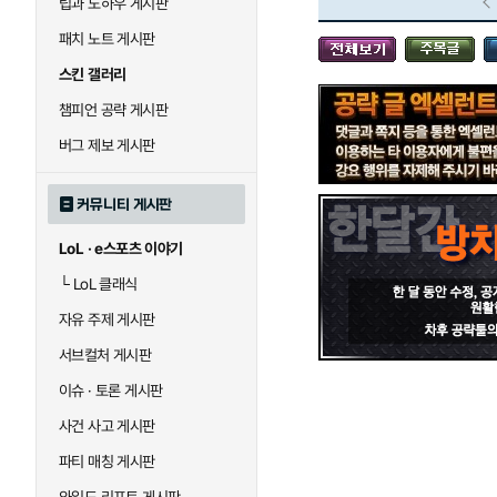
팁과 노하우 게시판
블라디미르
블리츠크랭크
패치 노트 게시판
스킨 갤러리
세라핀
세주아니
챔피언 공략 게시판
버그 제보 게시판
시비르
신 짜오
커뮤니티 게시판
LoL · e스포츠 이야기
아칼리
아크샨
└
LoL 클래식
자유 주제 게시판
에코
엘리스
서브컬처 게시판
이슈 · 토론 게시판
사건 사고 게시판
우르곳
워윅
파티 매칭 게시판