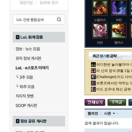
회원가입
ID/PW 찾기
노틸러스
녹턴
LoL 화제 집중
라칸
람머스
정보 · 뉴스 모음
최근
평가
된 공략
유저 정보 게시판
어디한번 놀아볼까아~2차
로크
루시안
LoL · e스포츠 이야기
리 신의 정석 (8월 1일
└
3추 모음
[Challenger] 미드 
브론즈에서만 먹히는 1렙
└
10추 모음
말자하
말파이트
미드 요우네 채신 공략
치지직 팟벤
SOOP 게시판
바이
베이가
챔피언
시즌
정보 공유 게시판
검색 결과가 없습니다.