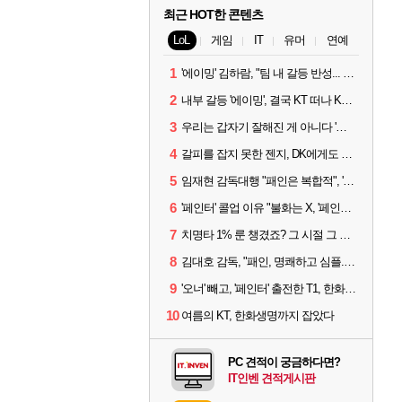
최근 HOT한 콘텐츠
LoL
게임
IT
유머
연예
1
'에이밍' 김하람, "팀 내 갈등 반성... 끝까지 뛰고 싶었다"
2
내부 갈등 '에이밍', 결국 KT 떠나 KRX로...'지우'와 트레이드
3
우리는 갑자기 잘해진 게 아니다 '씨맥' 김대호 감독의 자신감
4
갈피를 잡지 못한 젠지, DK에게도 0:2 패배
5
임재현 감독대행 "패인은 복합적", '도란' "팀에 과부하 왔다"
6
'페인터' 콜업 이유 "불화는 X, '페인터'는 부족한 콜을 채워줄 선수"
7
치명타 1% 룬 챙겼죠? 그 시절 그 감성 '롤 클래식' 30일 출시
8
김대호 감독, "패인, 명쾌하고 심플...다시 힘낼 수 있어"
9
'오너' 빼고, '페인터' 출전한 T1, 한화생명에 패배
10
여름의 KT, 한화생명까지 잡았다
PC 견적이 궁금하다면?
IT인벤 견적게시판