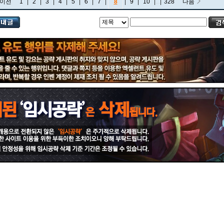
이전
1
|
2
|
3
|
4
|
5
|
6
|
7
|
8
|
9
|
10
|
...
|
328
다음
비에고
빅토르
뽀삐
사미라
사이온
사일러스
샤코
세트
소나
소라카
쉔
쉬바나
스몰더
스웨인
신드라
신지드
쓰레쉬
아리
아무무
아우렐리온 솔
아이번
아트록스
아펠리오스
알리스타
암베사
애니
애니비아
애쉬
오공
오로라
오른
오리아나
올라프
요네
요릭
유나라
유미
이렐리아
이블린
이즈리얼
일라오이
자르반 4세