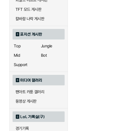
와일드 리프트 게시판
자이라
자크
TFT 모드 게시판
칼바람 나락 게시판
직스
진
포지션 게시판
Top
Jungle
카이사
카직스
Mid
Bot
Support
퀸
크산테
미디어 갤러리
팬아트 카툰 갤러리
트리스타나
트린다미어
동영상 게시판
LoL 기록실(구)
하이머딩거
헤카림
경기기록