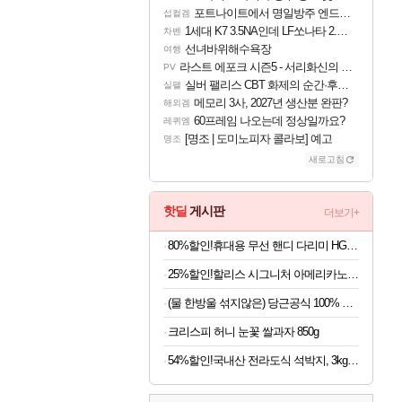
포트나이트에서 명일방주 엔드필드 [펠리카] 판매 예정
섭컬겜
1세대 K7 3.5NA인데 LF쏘나타 2.0NA 기변하면 유류비 절약이 얼마나 될까요..?
차벤
선녀바위해수욕장
여행
라스트 에포크 시즌5 - 서리화신의 분노 티저
PV
실버 팰리스 CBT 화제의 순간·후기 모음
실팰
메모리 3사, 2027년 생산분 완판?
해외겜
60프레임 나오는데 정상일까요?
레퀴엠
[명조 | 도미노피자 콜라보] 예고
명조
새로고침
핫딜
게시판
더보기+
80%할인!휴대용 무선 핸디 다리미 HG-Y01, 화이트, 1개
25%할인!할리스 시그니처 아메리카노, 550ml, 12개
(물 한방울 섞지않은) 당근공식 100% 착즙 국내산 당근주스 x 30개
크리스피 허니 눈꽃 쌀과자 850g
54%할인!국내산 전라도식 석박지, 3kg, 1개