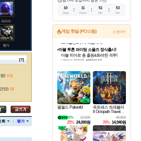
참가자 모집까지 남은 기간
10
11
51
52
Days
Hours
Min
Sec
라이즈
게임 핫딜 (PC/스팀)
스토어+
렝가
마블 투혼 파이팅 소울즈 정식출시!
마블 히어로 총 출동&화려한 격투!
네이버 포인트 혜택까지!
[?]
인벤게임즈 8월 특별 할인!
드래곤소드: 어웨이크닝 입점!
문명 7 특별 할인!
귀무자: 검의 길 예약 판매 중!
비스트 오브 리인카네이션 정식 출시!
커세어 코브 출시 기념 할인!
더 렐릭 퍼스트 가디언 정식 출시
베데스다 40주년 기념 할인 중!
캡콤 프렌차이즈 할인 진행 중!
캡콤 일부 상품 상시 할인
스타워즈 은하계 레이서
로블록스 기프트 카드 공식 입점
인기 퍼블리셔 모음!
스팀으로 만나는 드래곤소드!
조선&고려 DLC 출시 예정
10% 할인과
게임프릭 신작 IP
해적'섬'을 발전시키자!
설화x하드코어 액션!
베데스다의 명작들을
몬헌, 바하 등 인기 IP를
몬헌 와일즈 & 드래곤즈 도그마2
인벤게임즈에서 10% 추가 적립
Robux를 가장 안전하고
마오카이
최대 90% 할인가를 만나보세요!
네이버혜택과 함께 만나보세요!
50%할인&추가 적립까지!
이니&베니 혜택까지!
네이버 혜택가와 함께 예약하세요!
할인&네이버혜택으로 만나보세요!
네이버페이 혜택과 만나보세요!
40주년 프로모션으로 만나보세요!
할인가에 만나보세요!
일부 에디션 상시 할인!
혜택으로 예약 판매 중
편안하게 충전하세요
수정)
[13]
간단)
[3]
바루스
팰월드 Palworld
옥토패스 트래블러
II Octopath Traveler I
I
5%
32,000
49,800
브랜드
조회
평가
25%
24,000원
70%
14,940원