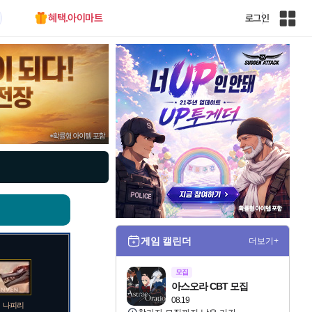
혜택.아이마트
로그인
인
벤
전
체
사
이
트
맵
게임 캘린더
더보기+
모집
아스오라 CBT 모집
08.19
나피리