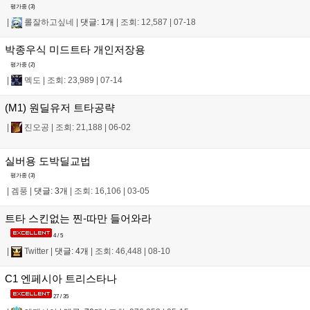
평가중 (
3
)
|
롤잘하고싶네
|
댓글: 1개
|
조회: 12,587
|
07-18
박종우식 미드트타 개인저장용
평가중 (
2
)
|
멕도
|
조회: 23,989
|
07-14
(M1) 원딜유저 트타공략
|
진오공
|
조회: 21,188
|
06-02
실버용 도박딜교법
평가중 (
3
)
|
겜풍
|
댓글: 3개
|
조회: 16,106
|
03-05
트타 스킨없는 찐-따만 들어와라
4 / 5
|
Twitter
|
댓글: 4개
|
조회: 46,448
|
08-10
C1 엔페시아 트리스타나
27 / 35