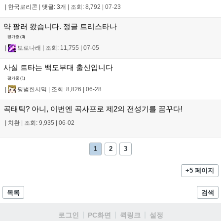
|
한국로리콘
|
댓글: 3개
|
조회: 8,792
|
07-23
약 팔러 왔습니다. 정글 트리스타나
평가중 (
3
)
|
보로나래
|
조회: 11,755
|
07-05
사실 트타는 백도부대 출신입니다
평가중 (
1
)
|
평범한시믹
|
조회: 8,826
|
06-28
곡태틱? 아니, 이번엔 곡사포로 제2의 전성기를 꿈꾸다!
|
치환
|
조회: 9,935
|
06-02
1
2
3
+5 페이지
목록
검색
로그인
PC화면
퀵링크
설정