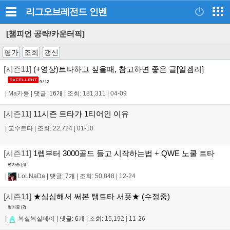
리그오브레전드
인벤
[챔피언 공략/카운터픽]
평가
조회
갱신
[시즌11]
(+영상)트타하고 싶을때, 참고하면 좋은 글[일겜러]
9 / 12
|
Ma카룽
|
댓글: 16개
|
조회: 181,311
|
04-09
[시즌11]
11시즌 트타가 1티어인 이유
|
교수트타
|
조회: 22,724
|
01-10
[시즌11]
1렙부터 3000골드 들고 시작하는법 + QWE 노쿨 트타
평가중 (
4
)
|
LoLNaDa
|
댓글: 7개
|
조회: 50,848
|
12-24
[시즌11]
★심심해서 써본 탱트타 서폿★ (수정중)
평가중 (
2
)
|
복실복실메이
|
댓글: 6개
|
조회: 15,192
|
11-26