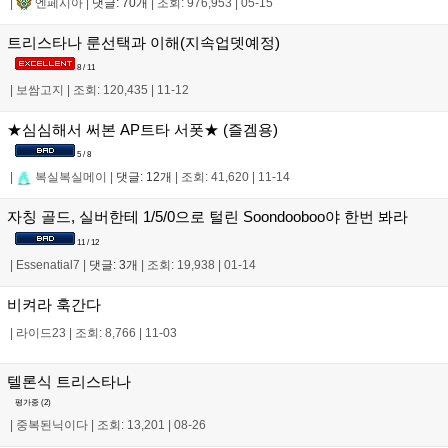
|
엔페시아
|
댓글: 70개
|
조회: 976,953
|
05-15
트리스타나 룬선택과 이해(지속업뎃예정)
8 / 11
|
보쌈고지
|
조회: 120,435
|
11-12
★심심해서 써본 AP트타 서폿★ (즐겜용)
5 / 8
|
복실복실메이
|
댓글: 12개
|
조회: 41,620
|
11-14
자칭 골드, 실버한테 1/5/0으로 털린 Soondooboo야 한번 봐라
11 / 12
|
Essenatial7
|
댓글: 3개
|
조회: 19,938
|
01-14
비켜라 훅간다
|
라이드23
|
조회: 8,766
|
11-03
텔론식 트리스타나
평가중 (
2
)
|
중복된닉이다
|
조회: 13,201
|
08-26