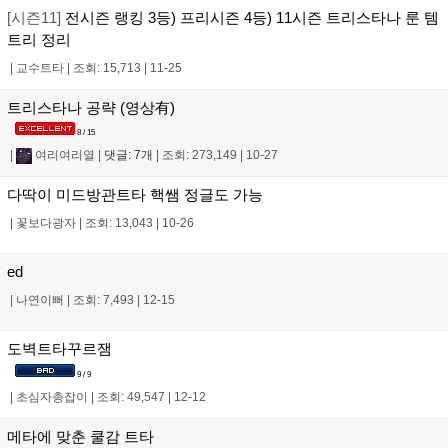
[시즌11]
전시즌 랭킹 3등) 프리시즌 4등) 11시즌 트리스타나 룬 템
트리 정리
|
교수트타
|
조회: 15,713
|
11-25
트리스타나 공략 (영상有)
8 / 15
|
여리여리열
|
댓글: 7개
|
조회: 273,149
|
10-27
다딱이 미드방관트타 핵쌤 정글도 가능
|
꽃보다광자
|
조회: 13,043
|
10-26
ed
|
나연이뻐
|
조회: 7,493
|
12-15
도벽트타꾸르잼
9 / 9
|
초심자총잡이
|
조회: 49,547
|
12-12
메타에 맞춘 쿨감 트타