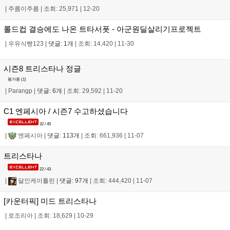
|
주름이주름
|
조회: 25,971
|
12-20
롤드컵 결승에도 나온 트타서폿 - 아군원딜살리기프로젝트
|
우유식빵123
|
댓글: 1개
|
조회: 14,420
|
11-30
시즌8 트리스타나 정글
평가중 (
1
)
|
Parangp
|
댓글: 6개
|
조회: 29,592
|
11-20
C1 엔페시아 / 시즌7 수고하셨습니다
32 / 45
|
엔페시아
|
댓글: 113개
|
조회: 661,936
|
11-07
트리스타나
22 / 43
|
달인케이틀린
|
댓글: 97개
|
조회: 444,420
|
11-07
[카운터픽] 미드 트리스타나
|
로조리아
|
조회: 18,629
|
10-29