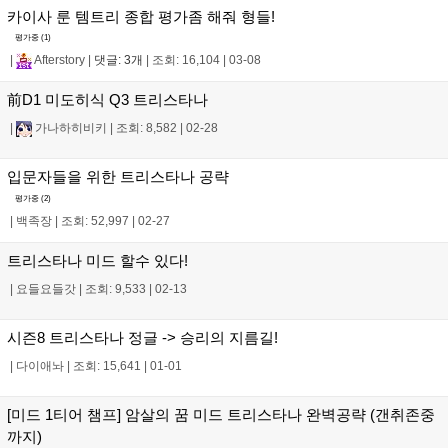
카이사 룬 템트리 종합 평가좀 해줘 형들!
평가중 (
1
)
|
Afterstory
|
댓글: 3개
|
조회: 16,104
|
03-08
前D1 미도히식 Q3 트리스타나
|
가나하히비키
|
조회: 8,582
|
02-28
입문자들을 위한 트리스타나 공략
평가중 (
2
)
|
백족장
|
조회: 52,997
|
02-27
트리스타나 미드 할수 있다!
|
요들요들갓
|
조회: 9,533
|
02-13
시즌8 트리스타나 정글 -> 승리의 지름길!
|
다이애놔
|
조회: 15,641
|
01-01
[미드 1티어 챔프] 암살의 꿈 미드 트리스타나 완벽공략 (갠취존중
까지)