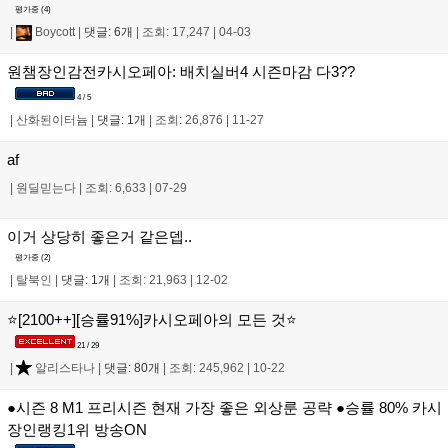
평가중 (
4
)
|
Boycott
|
댓글: 6개
|
조회: 17,247
|
04-03
원챔장인감전카시오페아: 배치실버4 시즌마감 다3??
4 / 5
|
산화된이터늄
|
댓글: 1개
|
조회: 26,876
|
11-27
af
|
원딜믿는다
|
조회: 6,633
|
07-29
이거 상당히 좋은거 같은뎁..
평가중 (
2
)
|
탈북인
|
댓글: 1개
|
조회: 21,963
|
12-02
⭐[2100++][승률91%]카시오페아의 모든 것⭐
21 / 29
|
알리스타나
|
댓글: 80개
|
조회: 245,962
|
10-22
●시즌 8 M1 프리시즌 현재 가장 좋은 외상룬 공략 ●승률 80% 카시
장인랭킹1위 방송ON