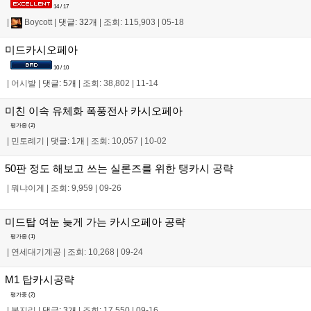
14 / 17
|
Boycott
|
댓글: 32개
|
조회: 115,903
|
05-18
미드카시오페아
10 / 10
|
어시발
|
댓글: 5개
|
조회: 38,802
|
11-14
미친 이속 유체화 폭풍전사 카시오페아
평가중 (
2
)
|
민토례기
|
댓글: 1개
|
조회: 10,057
|
10-02
50판 정도 해보고 쓰는 실론즈를 위한 탱카시 공략
|
뭐냐이게
|
조회: 9,959
|
09-26
미드탑 여눈 늦게 가는 카시오페아 공략
평가중 (
1
)
|
연세대기계공
|
조회: 10,268
|
09-24
M1 탑카시공략
평가중 (
2
)
|
복지리
|
댓글: 3개
|
조회: 17,550
|
09-16