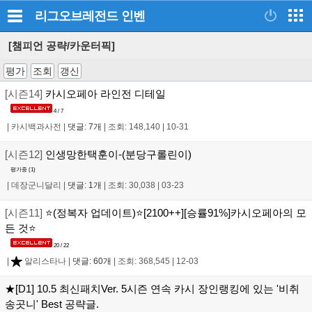
리그오브레전드
인벤
[챔피언 공략/카운터픽]
평가
조회
갱신
[시즌14]
카시오페아 라인전 디테일
4 / 7
|
카시백과사전
|
댓글: 7개
|
조회: 148,140
|
10-31
[시즌12]
인생망한택훈이-(분당구롤린이)
평가중 (
1
)
|
데장군니달리
|
댓글: 1개
|
조회: 30,038
|
03-23
[시즌11]
⭐(정복자 업데이트)⭐[2100++][승률91%]카시오페아의 모
든 것⭐
20 / 22
|
알리스타나
|
댓글: 60개
|
조회: 368,545
|
12-03
★[D1] 10.5 최신패치Ver. 5시즌 연속 카시 장인랭킹에 있는 '비취
송곳니' Best 공략글.