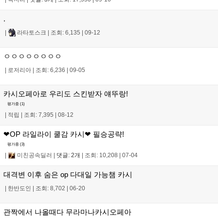
.
|
라타토스크
|
조회: 6,135
|
09-12
ㅇㅇㅇㅇㅇㅇㅇㅇ
|
로저리아
|
조회: 6,236
|
09-05
카시오페아로 우리도 스킨받자 얘뚜랑!
평가중 (
1
)
|
적립
|
조회: 7,395
|
08-12
❤OP 라일라이 쿨감 카시❤ 필승공략!
평가중 (
3
)
|
미친공속딜러
|
댓글: 2개
|
조회: 10,208
|
07-04
대격변 이후 숨은 op 다대일 가능챔 카시
|
한반도인
|
조회: 8,702
|
06-20
관짝에서 나올때다 무라마나카시오페아