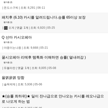
평가중 (
2
)
|
돈도스구찌
|
조회: 8,291
|
06-11
패치후 (6.10) 카시를 알려드립니다.승률 65이상 보장
평가중 (
1
)
|
오계
|
댓글: 1개
|
조회: 6,920
|
05-25
Q 선마 카시오페아
평가중 (
1
)
|
야옹이는냐옹
|
조회: 9,668
|
05-21
꿀시오페아 리메후 템특화 이해하면 승률( 덜내려감 )
평가중 (
1
)
|
듀블라란
|
댓글: 1개
|
조회: 8,005
|
05-08
을엙읅엙 망함
|
술독박제
|
조회: 5,936
|
05-06
★{승률 최하위}★ 딜이 잔나급으로 안나오는 카시를 레오나급으
로 나오게 하는 법