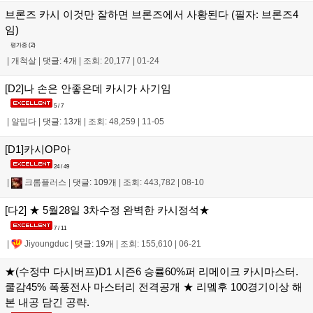
브론즈 카시 이것만 잘하면 브론즈에서 사황된다 (필자: 브론즈4
임)
평가중 (
2
)
|
개척살
|
댓글: 4개
|
조회: 20,177
|
01-24
[D2]나 손은 안좋은데 카시가 사기임
5 / 7
|
얄밉다
|
댓글: 13개
|
조회: 48,259
|
11-05
[D1]카시OP아
24 / 49
|
크롬플러스
|
댓글: 109개
|
조회: 443,782
|
08-10
[다2] ★ 5월28일 3차수정 완벽한 카시정석★
7 / 11
|
Jiyoungduc
|
댓글: 19개
|
조회: 155,610
|
06-21
★(수정中 다시버프)D1 시즌6 승률60%퍼 리메이크 카시마스터.
쿨감45% 폭풍전사 마스터리 전격공개 ★ 리멬후 100경기이상 해
본 내공 담긴 공략.