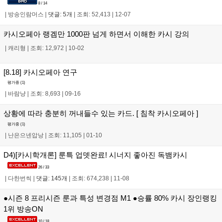
8 / 14
|
방송인람머스
|
댓글: 5개
|
조회: 52,413
|
12-07
카시오페아 랭겜만 1000판 넘게 하면서 이해한 카시 강의
|
캐리형
|
조회: 12,972
|
10-02
[8.18] 카시오페아 연구
평가중 (
1
)
|
바람냥
|
조회: 8,693
|
09-16
상황에 따라 충분히 꺼내들수 있는 카드. [ 침착 카시오페아 ]
평가중 (
1
)
|
난은으넨압낭
|
조회: 11,105
|
01-10
D4)[카시학개론] 룬특 업뎃완료! 시너지 좋아진 독뱀카시
26 / 33
|
다한번씩
|
댓글: 145개
|
조회: 674,238
|
11-08
●시즌 8 프리시즌 룬과 특성 변경점 M1 ●승률 80% 카시 장인랭킹
1위 방송ON
10 / 18