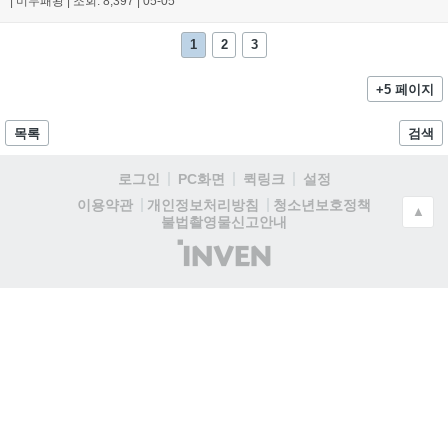
|
미두패왕
|
조회: 8,397
|
05-05
1
2
3
+5 페이지
목록
검색
로그인
PC화면
퀵링크
설정
청소년보호정책
이용약관
개인정보처리방침
▲
불법촬영물신고안내
(주)
인
벤