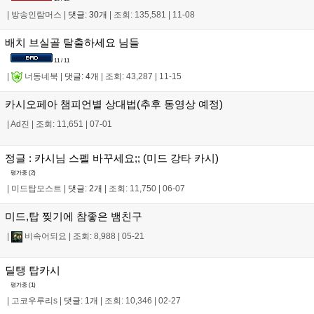
|
방송인람머스
|
댓글: 30개
|
조회: 135,581
|
11-08
배치 브실골 탈출하세요 님들
11 / 11
|
너동네북
|
댓글: 4개
|
조회: 43,287
|
11-15
카시오페아 챔피언별 상대법(추후 동영상 예정)
|
Ad진
|
조회: 11,651
|
07-01
정글 : 카시님 스펠 바꾸세요;; (미드 강타 카시)
평가중 (
2
)
|
미드탑모스트
|
댓글: 2개
|
조회: 11,750
|
06-07
미드,탑 찢기에 참좋은 뱀친구
|
비속어되요
|
조회: 8,988
|
05-21
딜탱 탑카시
평가중 (
1
)
|
고코우루리s
|
댓글: 1개
|
조회: 10,346
|
02-27