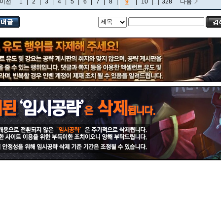
이전
1
|
2
|
3
|
4
|
5
|
6
|
7
|
8
|
9
|
10
|
...
|
328
다음
비에고
빅토르
뽀삐
사미라
사이온
사일러스
샤코
세트
소나
소라카
쉔
쉬바나
스몰더
스웨인
신드라
신지드
쓰레쉬
아리
아무무
아우렐리온 솔
아이번
아트록스
아펠리오스
알리스타
암베사
애니
애니비아
애쉬
오공
오로라
오른
오리아나
올라프
요네
요릭
유나라
유미
이렐리아
이블린
이즈리얼
일라오이
자르반 4세