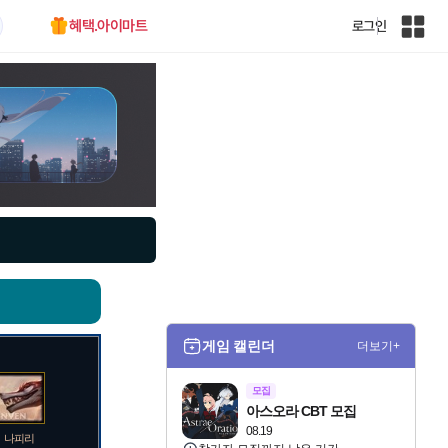
혜택.아이마트
로그인
인
벤
전
체
사
이
트
맵
게임 캘린더
더보기+
모집
아스오라 CBT 모집
08.19
나피리