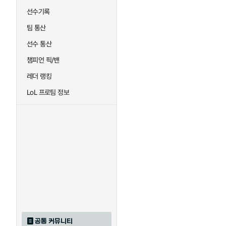
선수기록
팀 통산
선수 통산
챔피언 픽/밴
레더 랭킹
LoL 프로팀 정보
공통 커뮤니티