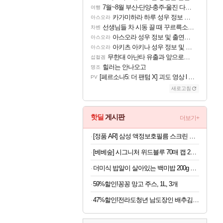
7월~8월 부산-단양-충주-울진 다녀왔어요~
여행
카가미하라 하루 성우 정보 및 주요 필모
아스오라
선생님들 차 시동 끌 때 꾸르륵소리나는데
차벤
아스오라 성우 정보 및 출연작 모음
아스오라
아키츠 아키나 성우 정보 및 주요 필모
아스오라
무한대 아난타 유출과 앞으로의 예상 (루머)
섭컬겜
힐러는 안나오고
명조
[페르소나5: 더 팬텀 X] 괴도 영상 l 타카마키 안·댄싱 스타
PV
새로고침
핫딜
게시판
더보기+
[정품 AR] 삼성 액정보호필름 스크린 프로텍터 갤럭시Z 폴드8, 2매입
[베베숲] 시그니처 위드블루 70매 캡 20팩+센시 휴대 4팩 외 베베숲 스테디셀러 모음
더미식 밥알이 살아있는 백미밥 200g 24개 외 잡곡밥류,덮밥소스7종 외
59%할인!꽁꽁 망고 주스, 1L, 3개
47%할인!전라도청년 남도장인 배추김치, 5kg, 1박스