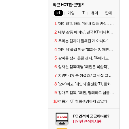
최근 HOT한 콘텐츠
LoL
게임
IT
유머
연예
1
'에이밍' 김하람, "팀 내 갈등 반성... 끝까지 뛰고 싶었다"
2
내부 갈등 '에이밍', 결국 KT 떠나 KRX로...'지우'와 트레이드
3
우리는 갑자기 잘해진 게 아니다 '씨맥' 김대호 감독의 자신감
4
'페인터' 콜업 이유 "불화는 X, '페인터'는 부족한 콜을 채워줄 선수"
5
갈피를 잡지 못한 젠지, DK에게도 0:2 패배
6
임재현 감독대행 "패인은 복합적", '도란' "팀에 과부하 왔다"
7
치명타 1% 룬 챙겼죠? 그 시절 그 감성 '롤 클래식' 30일 출시
8
'오너' 빼고, '페인터' 출전한 T1, 한화생명에 패배
9
김대호 감독, "패인, 명쾌하고 심플...다시 힘낼 수 있어"
10
여름의 KT, 한화생명까지 잡았다
PC 견적이 궁금하다면?
IT인벤 견적게시판