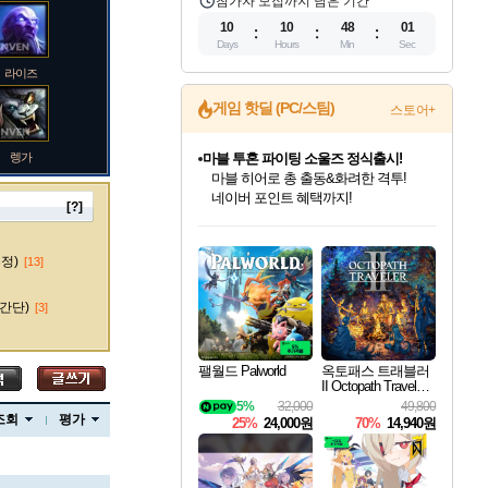
참가자 모집까지 남은 기간
10
10
48
00
Days
Hours
Min
Sec
라이즈
게임 핫딜 (PC/스팀)
스토어+
렝가
귀무자: 검의 길 예약 판매 중!
10% 할인과
이니&베니 혜택까지!
[?]
인벤게임즈 8월 특별 할인!
드래곤소드: 어웨이크닝 입점!
문명 7 특별 할인!
마블 투혼 파이팅 소울즈 정식출시!
비스트 오브 리인카네이션 정식 출시!
커세어 코브 출시 기념 할인!
더 렐릭 퍼스트 가디언 정식 출시
베데스다 40주년 기념 할인 중!
캡콤 프렌차이즈 할인 진행 중!
캡콤 일부 상품 상시 할인
스타워즈 은하계 레이서
로블록스 기프트 카드 공식 입점
인기 퍼블리셔 모음!
스팀으로 만나는 드래곤소드!
조선&고려 DLC 출시 예정
마블 히어로 총 출동&화려한 격투!
게임프릭 신작 IP
해적'섬'을 발전시키자!
설화x하드코어 액션!
베데스다의 명작들을
몬헌, 바하 등 인기 IP를
몬헌 와일즈 & 드래곤즈 도그마2
인벤게임즈에서 10% 추가 적립
Robux를 가장 안전하고
마오카이
최대 90% 할인가를 만나보세요!
네이버혜택과 함께 만나보세요!
50%할인&추가 적립까지!
네이버 포인트 혜택까지!
네이버 혜택가와 함께 예약하세요!
할인&네이버혜택으로 만나보세요!
네이버페이 혜택과 만나보세요!
40주년 프로모션으로 만나보세요!
할인가에 만나보세요!
일부 에디션 상시 할인!
혜택으로 예약 판매 중
편안하게 충전하세요
수정)
[13]
간단)
[3]
바루스
팰월드 Palworld
옥토패스 트래블러
II Octopath Traveler I
I
5%
32,000
49,800
브랜드
조회
평가
25%
24,000원
70%
14,940원