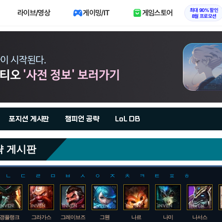
최대 90% 할인
라이브/영상
게이밍/IT
게임스토어
8월 프로모션
포지션 게시판
챔피언 공략
LoL DB
략 게시판
ㄴ
ㄷ
ㄹ
ㅁ
ㅂ
ㅅ
ㅇ
ㅈ
ㅊ
ㅋ
ㅌ
ㅍ
ㅎ
갱플랭크
그라가스
그레이브즈
그웬
나르
나미
나서스