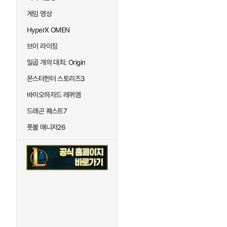
게임 영상
HyperX OMEN
브이 라이징
일곱 개의 대죄: Origin
몬스터헌터 스토리즈3
바이오하자드 레퀴엠
드래곤 퀘스트7
풋볼 매니저26