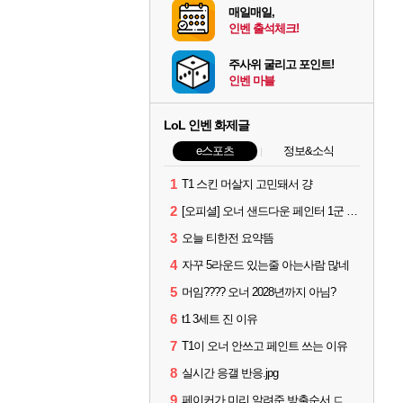
매일매일,
인벤 출석체크!
주사위 굴리고 포인트!
인벤 마블
LoL 인벤 화제글
e스포츠
정보&소식
1
T1 스킨 머살지 고민돼서 걍
2
[오피셜] 오너 샌드다운 페인터 1군 콜업 출전
3
오늘 티한전 요약뜸
4
자꾸 5라운드 있는줄 아는사람 많네
5
머임???? 오너 2028년까지 아님?
6
t1 3세트 진 이유
7
T1이 오너 안쓰고 페인트 쓰는 이유
8
실시간 응갤 반응.jpg
9
페이커가 미리 알려준 방출순서 ㄷㄷㄷㄷ