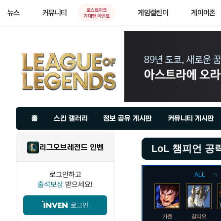
로스트아크
뉴스
커뮤니티
게임캘린더
게이머존
기대평 이벤트
홈
스킨 갤러리
정보 공유 게시판
커뮤니티 게시판
리그오브레전드 인벤
LoL 챔피언 공
로그인하고
ALL
ㄱ
출석보상
받으세요!
로그인
가렌
갈리오