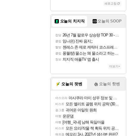
새로고침
조이
오늘의 치지직
오늘의 SOOP
카시오페아
26년 7월 팔로우 상승량 TOP 30 - 월간 치지직
잡담
임나은) 진짜 음지;;
클립
젠레스 존 제로 캐릭터 코스프레한 꽁주
짤방
코르키
풍월량) 물소는 왜 물소라고 하는거야? 아! 그만 ㅋㅋ
클립
치지직 애플TV 앱 출시
정보
더보기+
트런들
오늘의 팟벤
오늘의 핫벤
아사쿠라 마이 성우 정보 및 주요 필모
아스오라
피즈
모든 엘리트 골렘 위치 공략 (30개) - 방랑 결투가
비스트
귀여운 아일릿 원희
걸그룹
운문댐
여행
[여행_국내] 남해 독일마을
여행
모든 요리/작물 책 획득 위치 공략 (36개) - 미식가 도전과제
비스트
메모리 3사, 2027년 생산분 완판?
해외겜