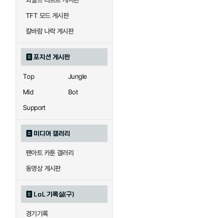
와일드 리프트 게시판
자이라
자크
TFT 모드 게시판
칼바람 나락 게시판
직스
진
포지션 게시판
Top
Jungle
카이사
카직스
Mid
Bot
Support
퀸
크산테
미디어 갤러리
팬아트 카툰 갤러리
트리스타나
트린다미어
동영상 게시판
LoL 기록실(구)
하이머딩거
헤카림
경기기록