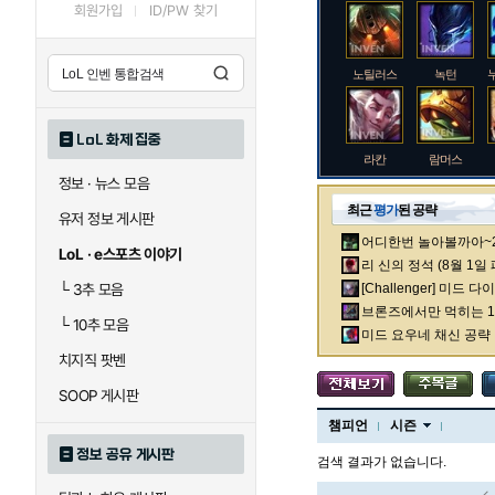
회원가입
ID/PW 찾기
노틸러스
녹턴
LoL 화제 집중
라칸
람머스
정보 · 뉴스 모음
최근
평가
된 공략
유저 정보 게시판
어디한번 놀아볼까아~2차
로크
루시안
LoL · e스포츠 이야기
리 신의 정석 (8월 1일
└
3추 모음
[Challenger] 미드 
브론즈에서만 먹히는 1렙
└
10추 모음
말자하
말파이트
미드 요우네 채신 공략
치지직 팟벤
SOOP 게시판
바이
베이가
챔피언
시즌
정보 공유 게시판
검색 결과가 없습니다.