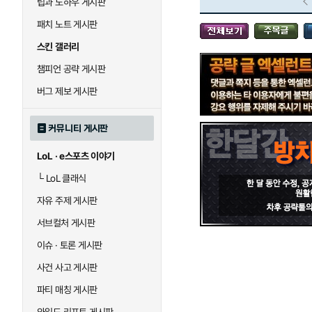
팁과 노하우 게시판
블라디미르
블리츠크랭크
패치 노트 게시판
스킨 갤러리
세라핀
세주아니
챔피언 공략 게시판
버그 제보 게시판
시비르
신 짜오
커뮤니티 게시판
LoL · e스포츠 이야기
아칼리
아크샨
└
LoL 클래식
자유 주제 게시판
에코
엘리스
서브컬처 게시판
이슈 · 토론 게시판
사건 사고 게시판
우르곳
워윅
파티 매칭 게시판