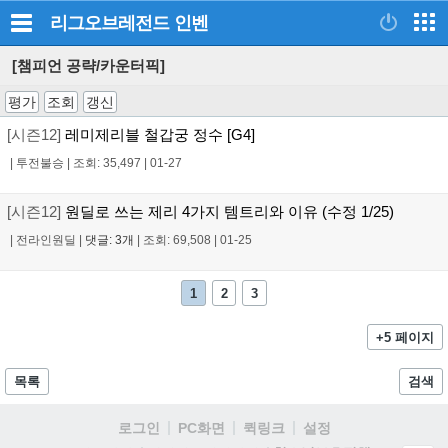
리그오브레전드
인벤
[챔피언 공략/카운터픽]
평가
조회
갱신
[시즌12]
레미제리블 철갑궁 정수 [G4]
|
투전불승
|
조회: 35,497
|
01-27
[시즌12]
원딜로 쓰는 제리 4가지 템트리와 이유 (수정 1/25)
|
전라인원딜
|
댓글: 3개
|
조회: 69,508
|
01-25
1
2
3
+5 페이지
목록
검색
로그인
PC화면
퀵링크
설정