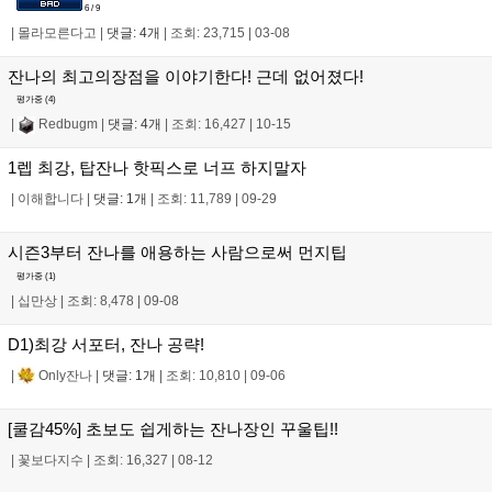
6 / 9
|
몰라모른다고
|
댓글: 4개
|
조회: 23,715
|
03-08
잔나의 최고의장점을 이야기한다! 근데 없어졌다!
평가중 (
4
)
|
Redbugm
|
댓글: 4개
|
조회: 16,427
|
10-15
1렙 최강, 탑잔나 핫픽스로 너프 하지말자
|
이해합니다
|
댓글: 1개
|
조회: 11,789
|
09-29
시즌3부터 잔나를 애용하는 사람으로써 먼지팁
평가중 (
1
)
|
십만상
|
조회: 8,478
|
09-08
D1)최강 서포터, 잔나 공략!
|
Only잔나
|
댓글: 1개
|
조회: 10,810
|
09-06
[쿨감45%] 초보도 쉽게하는 잔나장인 꾸울팁!!
|
꽃보다지수
|
조회: 16,327
|
08-12