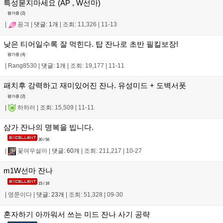
특성묻지마세요 (AP , W선마)
평가중 (
2
)
|
꽁긔
|
댓글: 1개
|
조회: 11,326
|
11-13
낮은 티어일수록 잘 먹힌다. 탑 잔나로 초반 필킬보장!
평가중 (
4
)
|
Rang8530
|
댓글: 1개
|
조회: 19,177
|
11-11
패치후 강력하고 재미있어진 잔나. 유성미드 + 도벽서폿
평가중 (
2
)
|
하하러
|
조회: 15,509
|
11-11
삼가 잔나의 명복을 빕니다.
30 / 56
|
꽃여우설아
|
댓글: 60개
|
조회: 211,217
|
10-27
m1W선마 잔나
15 / 16
|
영쭌이다
|
댓글: 23개
|
조회: 51,328
|
09-30
혼자하기 아까워서 쓰는 미드 잔나 사기 공략