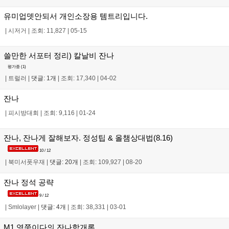
유미업뎃안되서 개인소장용 템트리입니다.
|
시저거
|
조회: 11,827
|
05-15
쓸만한 서포터 정리) 칼날비 잔나
평가중 (
1
)
|
트럴러
|
댓글: 1개
|
조회: 17,340
|
04-02
잔나
|
피시방대회
|
조회: 9,116
|
01-24
잔나, 잔나게 잘해보자. 정성팁 & 올챔상대법(8.16)
10 / 12
|
북미서폿우재
|
댓글: 20개
|
조회: 109,927
|
08-20
잔나 정석 공략
9 / 12
|
Smlolayer
|
댓글: 4개
|
조회: 38,331
|
03-01
M1 영쭌이다의 잔나학개론