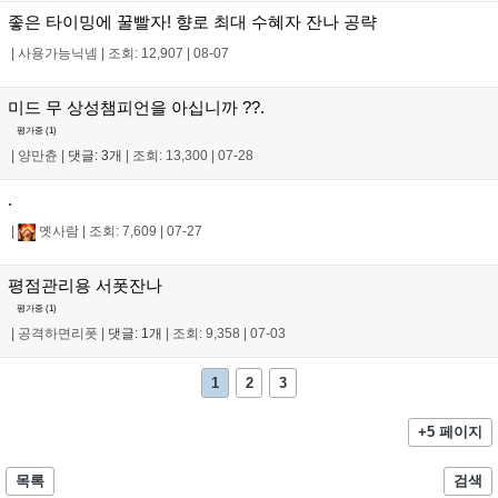
좋은 타이밍에 꿀빨자! 향로 최대 수혜자 잔나 공략
|
사용가능닉넴
|
조회: 12,907
|
08-07
미드 무 상성챔피언을 아십니까 ??.
평가중 (
1
)
|
양만츈
|
댓글: 3개
|
조회: 13,300
|
07-28
.
|
옛사람
|
조회: 7,609
|
07-27
평점관리용 서폿잔나
평가중 (
1
)
|
공격하면리폿
|
댓글: 1개
|
조회: 9,358
|
07-03
1
2
3
+5 페이지
목록
검색