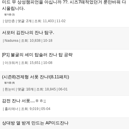
미드 무 상성챔피언을 아십니까 ??. 시즈7때적었던거 룬만바꿔 다
시올립니다.
평가중 (
1
)
|
양만츈
|
댓글: 2개
|
조회: 11,403
|
11-02
서포터 김잔나의 잔나 탐구.
|
Nadurea
|
조회: 10,838
|
10-18
[P1] 불굴의 세미 탑솔러 잔나 탑 공략
|
아크워커
|
조회: 15,651
|
10-08
(시즌8)견제형 서폿 잔나!(8.11패치)
평가중 (
4
)
|
흰눈비
|
댓글: 10개
|
조회: 18,845
|
06-01
감전 잔나 서폿....ㅎㅎ;;
|
홀리매너
|
조회: 9,019
|
05-04
상대방 열 받게 만드는 AP미드잔나