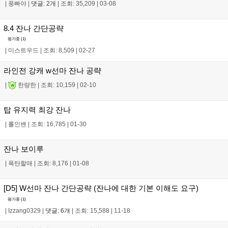
|
풍빠야
|
댓글: 2개
|
조회: 35,209
|
03-08
8.4 잔나 간단공략
평가중 (
1
)
|
미스트우드
|
조회: 8,509
|
02-27
라인전 강캐 w선마 잔나 공략
|
한량한
|
조회: 10,159
|
02-10
탑 유지력 최강 잔나
|
롤인밴
|
조회: 16,785
|
01-30
잔나 보이루
|
폭탄할매
|
조회: 8,176
|
01-08
[D5] W선마 잔나 간단공략 (잔나에 대한 기본 이해도 요구)
평가중 (
1
)
|
Izzang0329
|
댓글: 6개
|
조회: 15,588
|
11-18