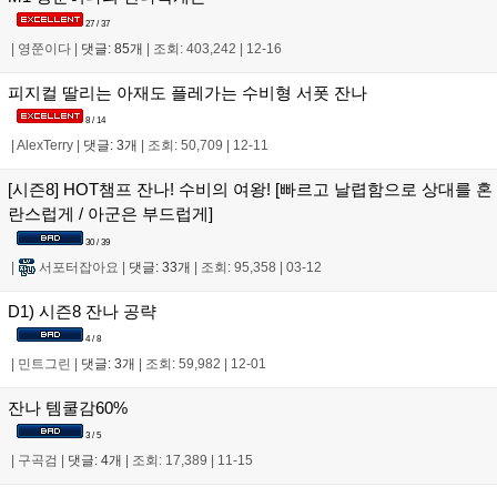
27 / 37
|
영쭌이다
|
댓글: 85개
|
조회: 403,242
|
12-16
피지컬 딸리는 아재도 플레가는 수비형 서폿 잔나
8 / 14
|
AlexTerry
|
댓글: 3개
|
조회: 50,709
|
12-11
[시즌8] HOT챔프 잔나! 수비의 여왕! [빠르고 날렵함으로 상대를 혼
란스럽게 / 아군은 부드럽게]
30 / 39
|
서포터잡아요
|
댓글: 33개
|
조회: 95,358
|
03-12
D1) 시즌8 잔나 공략
4 / 8
|
민트그린
|
댓글: 3개
|
조회: 59,982
|
12-01
잔나 템쿨감60%
3 / 5
|
구곡검
|
댓글: 4개
|
조회: 17,389
|
11-15