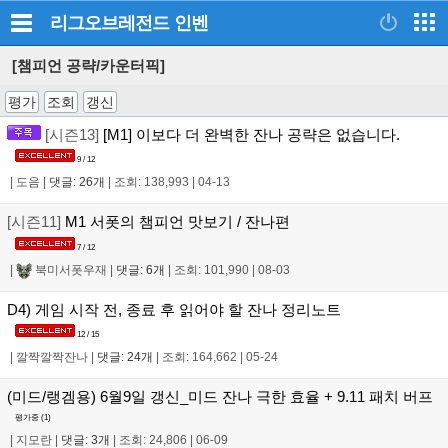
리그오브레전드
인벤
[챔피언 공략/카운터픽]
평가
조회
갱신
[시즌13]
[M1] 이보다 더 완벽한 잔나 공략은 없습니다.
9 / 12
|
도음
|
댓글: 26개
|
조회: 138,993
|
04-13
[시즌11]
M1 서폿의 챔피언 맛보기 / 잔나편
7 / 12
|
북미서폿우재
|
댓글: 6개
|
조회: 101,990
|
08-03
D4) 게임 시작 전, 종료 후 읽어야 할 잔나 정리노트
12 / 15
|
깔짝깔짝잔나
|
댓글: 24개
|
조회: 164,662
|
05-24
(미드/랭겜용) 6월9일 갱신_미드 잔나 극한 효율 + 9.11 패치 버프
평가중 (
1
)
|
지모란
|
댓글: 3개
|
조회: 24,806
|
06-09