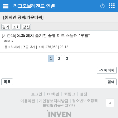
리그오브레전드
인벤
[챔피언 공략/카운터픽]
평가
조회
갱신
[시즌15]
S.05 패치 숨겨진 꿀챔 미드 스몰더 *부활*
평가중 (
1
)
|
롤코치케이
|
댓글: 3개
|
조회: 476,958
|
03-12
1
2
3
+5 페이지
목록
검색
로그인
PC화면
퀵링크
설정
청소년보호정책
이용약관
개인정보처리방침
▲
불법촬영물신고안내
(주)
인