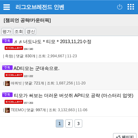
리그오브레전드
인벤
[챔피언 공략/카운터픽]
평가
조회
갱신
♬♬너도나도＊티모＊2013,11,21수정
194 / 340
|
축향j
|
댓글: 830개
|
조회: 2,994,667
|
11-23
AD티모는 군대속으로.
122 / 222
|
애쿼빗
|
댓글: 721개
|
조회: 1,687,256
|
11-20
티모가 써보는 더러운 버섯쥐 AP티모 공략 (마스터리 업뎃)
157 / 203
|
TEEMO
|
댓글: 997개
|
조회: 3,132,663
|
11-06
1
2
3
+5 페이지