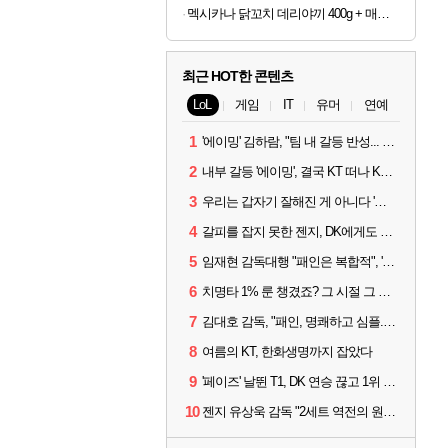
멕시카나 닭꼬치 데리야끼 400g + 매콤숯불 450g (100g당 2,410원)
최근 HOT한 콘텐츠
LoL
게임
IT
유머
연예
1
'에이밍' 김하람, "팀 내 갈등 반성... 끝까지 뛰고 싶었다"
2
내부 갈등 '에이밍', 결국 KT 떠나 KRX로...'지우'와 트레이드
3
우리는 갑자기 잘해진 게 아니다 '씨맥' 김대호 감독의 자신감
4
갈피를 잡지 못한 젠지, DK에게도 0:2 패배
5
임재현 감독대행 "패인은 복합적", '도란' "팀에 과부하 왔다"
6
치명타 1% 룬 챙겼죠? 그 시절 그 감성 '롤 클래식' 30일 출시
7
김대호 감독, "패인, 명쾌하고 심플...다시 힘낼 수 있어"
8
여름의 KT, 한화생명까지 잡았다
9
'페이즈' 날뛴 T1, DK 연승 끊고 1위 지켜
10
젠지 유상욱 감독 "2세트 역전의 원인...너무 급했다"