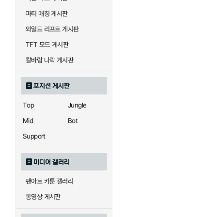
우르곳
워윅
파티 매칭 게시판
와일드 리프트 게시판
자이라
자크
TFT 모드 게시판
칼바람 나락 게시판
직스
진
포지션 게시판
Top
Jungle
카이사
카직스
Mid
Bot
Support
퀸
크산테
미디어 갤러리
팬아트 카툰 갤러리
트리스타나
트린다미어
동영상 게시판