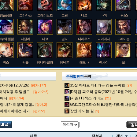
갱플랭크
그라가스
그레이브즈
그웬
나르
나미
나서스
누누와 윌럼프
니달리
니코
닐라
다리우스
다이애나
드레이븐
럭스
럼블
레나타 글라스크
레넥톤
레오나
렉사이
렐
주목할 만한
공략
수정(12.07.26)
35살 아재도 다1 가는 갱플 공략법
[평가:177]
[27]
룰루
르블랑
리 신
리븐
리산드라
릴리아
마스터 이
 패치적용 후 템빌드..
[D3] 탑 피오라 공략(2021년 10월 24일 
[평가:245]
다이애나
[시즌11] 잭스 가이드
[평가:594]
[21]
 내가 이렇게 강할..
GM1그랜드마스터 BJ영만 카타리나공략(
[평가:2]
멜
모데카이저
모르가나
문도 박사
미스 포츈
밀리오
바드
 이세카이에선 내가..
장인이 되는 길
[평가:2]
[9]
베인
벡스
벨베스
벨코즈
볼리베어
브라움
브라이어
제목
작성자
갱신