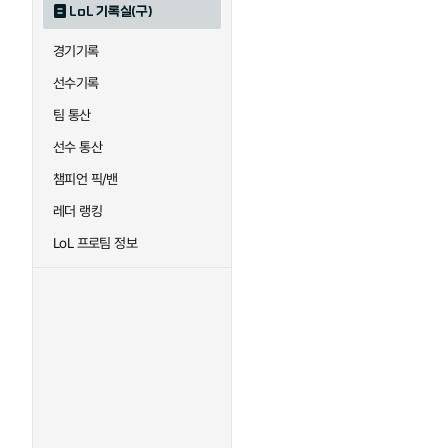
LoL 기록실(구)
하이머딩거
헤카림
경기기록
선수기록
팀 통산
선수 통산
챔피언 픽/밴
레더 랭킹
LoL 프로팀 정보