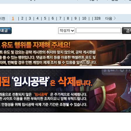
이전
1
|
2
|
3
|
4
|
5
|
6
|
7
|
8
|
9
|
10
|
...
|
328
다음
비에고
빅토르
뽀삐
사미라
사이온
사일러스
샤코
세트
소나
소라카
쉔
쉬바나
스몰더
스웨인
신드라
신지드
쓰레쉬
아리
아무무
아우렐리온 솔
아이번
아트록스
아펠리오스
알리스타
암베사
애니
애니비아
애쉬
오공
오로라
오른
오리아나
올라프
요네
요릭