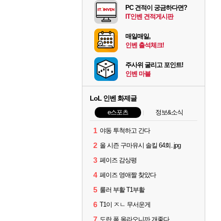
PC 견적이 궁금하다면?
IT인벤 견적게시판
매일매일,
인벤 출석체크!
주사위 굴리고 포인트!
인벤 마블
LoL 인벤 화제글
e스포츠
정보&소식
1
야동 투척하고 간다
2
올 시즌 구마유시 솔킬 64회..jpg
3
페이즈 감상평
4
페이즈 영애짤 찾았다
5
룰러 부활 T1부활
6
T1이 ㅈㄴ 무서운게
7
도란 폼 올라오니까 개좋다