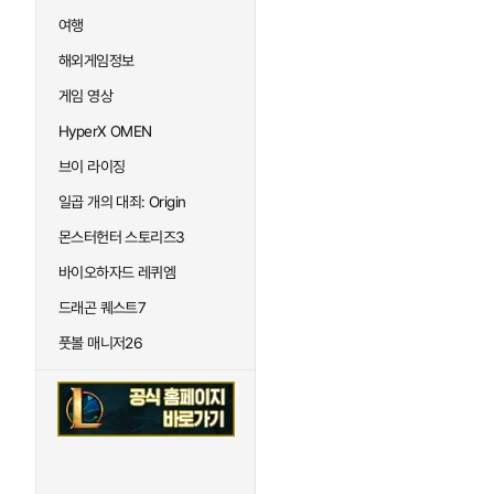
여행
해외게임정보
게임 영상
HyperX OMEN
브이 라이징
일곱 개의 대죄: Origin
몬스터헌터 스토리즈3
바이오하자드 레퀴엠
드래곤 퀘스트7
풋볼 매니저26