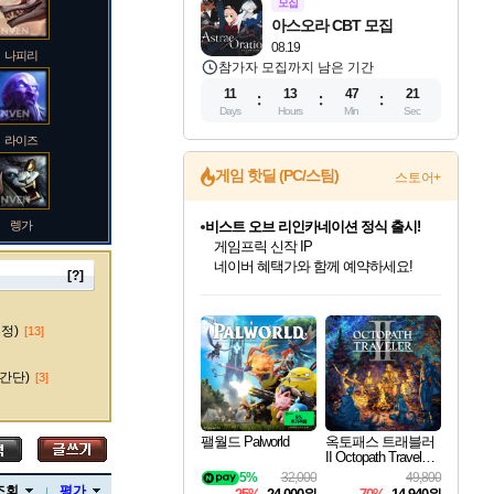
모집
아스오라 CBT 모집
08.19
나피리
참가자 모집까지 남은 기간
11
13
47
20
Days
Hours
Min
Sec
라이즈
게임 핫딜 (PC/스팀)
스토어+
렝가
비스트 오브 리인카네이션 정식 출시!
게임프릭 신작 IP
네이버 혜택가와 함께 예약하세요!
[?]
인벤게임즈 8월 특별 할인!
드래곤소드: 어웨이크닝 입점!
문명 7 특별 할인!
마블 투혼 파이팅 소울즈 정식출시!
귀무자: 검의 길 예약 판매 중!
커세어 코브 출시 기념 할인!
더 렐릭 퍼스트 가디언 정식 출시
베데스다 40주년 기념 할인 중!
캡콤 프렌차이즈 할인 진행 중!
캡콤 일부 상품 상시 할인
스타워즈 은하계 레이서
로블록스 기프트 카드 공식 입점
인기 퍼블리셔 모음!
스팀으로 만나는 드래곤소드!
조선&고려 DLC 출시 예정
마블 히어로 총 출동&화려한 격투!
10% 할인과
해적'섬'을 발전시키자!
설화x하드코어 액션!
베데스다의 명작들을
몬헌, 바하 등 인기 IP를
몬헌 와일즈 & 드래곤즈 도그마2
인벤게임즈에서 10% 추가 적립
Robux를 가장 안전하고
마오카이
최대 90% 할인가를 만나보세요!
네이버혜택과 함께 만나보세요!
50%할인&추가 적립까지!
네이버 포인트 혜택까지!
이니&베니 혜택까지!
할인&네이버혜택으로 만나보세요!
네이버페이 혜택과 만나보세요!
40주년 프로모션으로 만나보세요!
할인가에 만나보세요!
일부 에디션 상시 할인!
혜택으로 예약 판매 중
편안하게 충전하세요
수정)
[13]
간단)
[3]
바루스
팰월드 Palworld
옥토패스 트래블러
II Octopath Traveler I
I
5%
32,000
49,800
브랜드
조회
평가