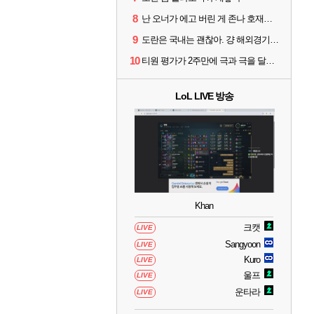
8
난 오너가 에고 버린 게 존나 호재라고 봄
9
도란은 국내는 괜찮아. 걍 해외경기가 개 쓰레기라 그래
10
티원 평가가 2주만에 극과 극을 달리고 있네
LoL LIVE 방송
Khan
크캣
LIVE
Sangyoon
LIVE
Kuro
LIVE
울프
LIVE
운타라
LIVE