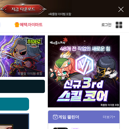
혜택.아이마트
로그인
인
벤
전
체
사
이
트
맵
게임 캘린더
더보기+