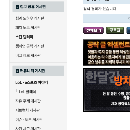
정보 공유 게시판
검색 결과가 없습니다.
팁과 노하우 게시판
블라디미르
블리츠크랭크
패치 노트 게시판
스킨 갤러리
세라핀
세주아니
챔피언 공략 게시판
버그 제보 게시판
시비르
신 짜오
커뮤니티 게시판
LoL · e스포츠 이야기
아칼리
아크샨
└
LoL 클래식
자유 주제 게시판
에코
엘리스
서브컬처 게시판
이슈 · 토론 게시판
사건 사고 게시판