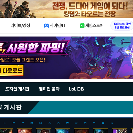
X
최대 90% 할인
라이브/영상
게이밍/IT
게임스토어
8월 프로모션
포지션 게시판
챔피언 공략
LoL DB
략 게시판
ㄴ
ㄷ
ㄹ
ㅁ
ㅂ
ㅅ
ㅇ
ㅈ
ㅊ
ㅋ
ㅌ
ㅍ
ㅎ