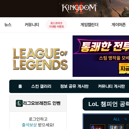
로스트아크
뉴스
커뮤니티
게임캘린더
게이머존
기대평 이벤트
홈
스킨 갤러리
정보 공유 게시판
커뮤니티 게시판
리그오브레전드 인벤
LoL 챔피언 공
로그인하고
ALL
ㄱ
출석보상
받으세요!