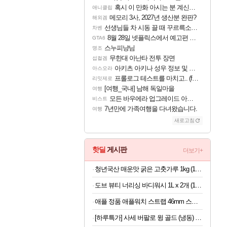
혹시 이 만화 아시는 분 계신가요
애니클립
메모리 3사, 2027년 생산분 완판?
해외겜
선생님들 차 시동 끌 때 꾸르륵소리나는데
차벤
8월 28일 넷플릭스에서 예고편 공개 예정
GTA6
스누피냥님
명조
무한대 아난타 전투 장면
섭컬겜
아키츠 아키나 성우 정보 및 주요 필모
아스오라
프롤로그 테스트를 마치고.. (feat. 리아)
리밋제로
[여행_국내] 남해 독일마을
여행
모든 바우에라 업그레이드 아이템 획득 위치 공략 (89개)
비스트
7년만에 가족여행을 다녀왔습니다.
여행
새로고침
핫딜
게시판
더보기+
청년국산 매운맛 굵은 고춧가루 1kg (100g당 2,280원)
도브 뷰티 너리싱 바디워시 1L x 2개 (1개당 6,800원)
애플 정품 애플워치 스트랩 46mm 스포츠 밴드, M/L, 앵커 블루
[하루특가] 사세 버팔로 윙 골드 (냉동) 1kg