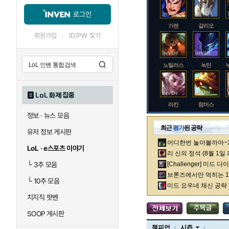
로그인
가렌
갈리오
회원가입
ID/PW 찾기
노틸러스
녹턴
LoL 화제 집중
라칸
람머스
정보 · 뉴스 모음
최근
평가
된 공략
유저 정보 게시판
어디한번 놀아볼까아~2차
로크
루시안
LoL · e스포츠 이야기
리 신의 정석 (8월 1일
└
3추 모음
[Challenger] 미드 
브론즈에서만 먹히는 1렙
└
10추 모음
말자하
말파이트
미드 요우네 채신 공략
치지직 팟벤
SOOP 게시판
바이
베이가
챔피언
시즌