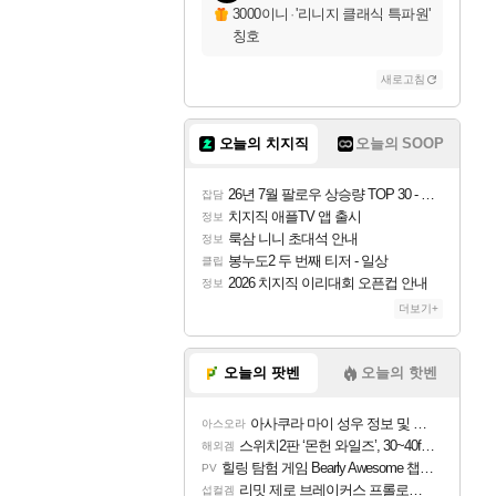
자야
3000이니
·
'리니지 클래식 특파원'
칭호
새로고침
조이
오늘의 치지직
오늘의 SOOP
카시오페아
26년 7월 팔로우 상승량 TOP 30 - 월간 치지직
잡담
치지직 애플TV 앱 출시
정보
룩삼 니니 초대석 안내
정보
코르키
봉누도2 두 번째 티저 - 일상
클립
2026 치지직 이리대회 오픈컵 안내
정보
더보기+
트런들
오늘의 팟벤
오늘의 핫벤
아사쿠라 마이 성우 정보 및 주요 필모
아스오라
피즈
스위치2판 ‘몬헌 와일즈’, 30~40fps 목표 추정
해외겜
힐링 탐험 게임 Bearly Awesome 챕터 1 트레일러
PV
리밋 제로 브레이커스 프롤로그 테스트 후기 영상 업로드
섭컬겜