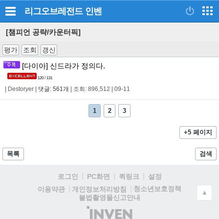
리그오브레전드
인벤
[챔피언 공략/카운터픽]
평가
조회
갱신
[다이아] 신드라가 정의다.
120 / 131
|
Destoryer
|
댓글: 561개
|
조회: 896,512
|
09-11
1
2
3
+5 페이지
목록
검색
로그인
PC화면
퀵링크
설정
청소년보호정책
이용약관
개인정보처리방침
▲
불법촬영물신고안내
(주)