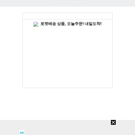
인
벤
AD