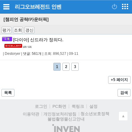
리그오브레전드
인벤
[챔피언 공략/카운터픽]
평가
조회
갱신
[다이아] 신드라가 정의다.
120 / 131
|
Destoryer
|
댓글: 561개
|
조회: 896,527
|
09-11
1
2
3
+5 페이지
목록
검색
로그인
PC화면
퀵링크
설정
청소년보호정책
이용약관
개인정보처리방침
▲
불법촬영물신고안내
(주)