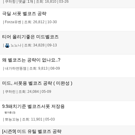
|
쿠하항
|
댓글: 1개
|
조회: 16,810
|
03-26
극딜 서폿 벨코즈 공략
|
Forza유벤
|
조회: 26,812
|
10-30
티어 올리기좋은 미드벨코즈
|
노노나
|
조회: 34,828
|
09-13
왜 벨코즈는 공략이 없나요..?
|
내가하면똥챔
|
조회: 9,813
|
08-09
미드, 서폿용 벨코즈 공략 ( 미완성 )
|
쿠하린
|
조회: 24,084
|
05-09
9.9패치기준 벨코즈서폿 저장용
평가중 (
1
)
|
뽀뇽꼬뇽
|
조회: 11,901
|
05-03
[시즌9] 미드 유틸 벨코즈 공략