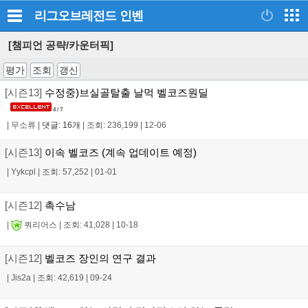
리그오브레전드
인벤
[챔피언 공략/카운터픽]
평가
조회
갱신
[시즌13]
수정중)브실골탈출 날먹 벨코즈원딜
4 / 7
|
무소류
|
댓글: 16개
|
조회: 236,199
|
12-06
[시즌13]
이속 벨코즈 (계속 업데이트 예정)
|
Yykcpl
|
조회: 57,252
|
01-01
[시즌12]
촉수남
|
쿼리어스
|
조회: 41,028
|
10-18
[시즌12]
벨코즈 장인의 연구 결과
|
Jis2a
|
조회: 42,619
|
09-24