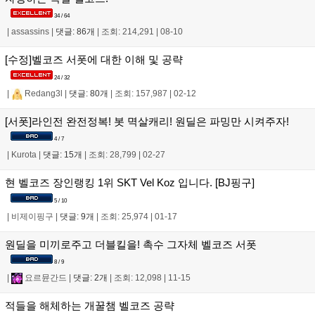
34 / 64
|
assassins
|
댓글: 86개
|
조회: 214,291
|
08-10
[수정]벨코즈 서폿에 대한 이해 및 공략
24 / 32
|
Redang3l
|
댓글: 80개
|
조회: 157,987
|
02-12
[서폿]라인전 완전정복! 봇 멱살캐리! 원딜은 파밍만 시켜주자!
4 / 7
|
Kurota
|
댓글: 15개
|
조회: 28,799
|
02-27
현 벨코즈 장인랭킹 1위 SKT Vel Koz 입니다. [BJ핑구]
5 / 10
|
비제이핑구
|
댓글: 9개
|
조회: 25,974
|
01-17
원딜을 미끼로주고 더블킬을! 촉수 그자체 벨코즈 서폿
8 / 9
|
요르뮨간드
|
댓글: 2개
|
조회: 12,098
|
11-15
적들을 해체하는 개꿀챔 벨코즈 공략