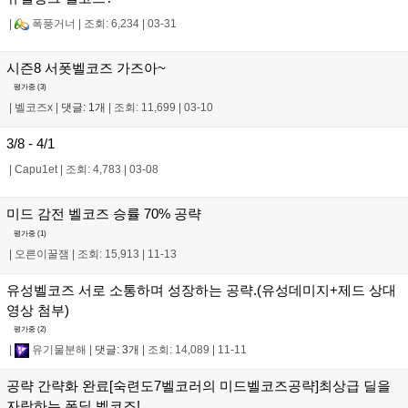
|
폭풍거너
|
조회: 6,234
|
03-31
시즌8 서폿벨코즈 가즈아~
평가중 (
3
)
|
벨코즈x
|
댓글: 1개
|
조회: 11,699
|
03-10
3/8 - 4/1
|
Capu1et
|
조회: 4,783
|
03-08
미드 감전 벨코즈 승률 70% 공략
평가중 (
1
)
|
오른이꿀잼
|
조회: 15,913
|
11-13
유성벨코즈 서로 소통하며 성장하는 공략.(유성데미지+제드 상대
영상 첨부)
평가중 (
2
)
|
유기물분해
|
댓글: 3개
|
조회: 14,089
|
11-11
공략 간략화 완료[숙련도7벨코러의 미드벨코즈공략]최상급 딜을
자랑하는 폭딜 벨코즈!