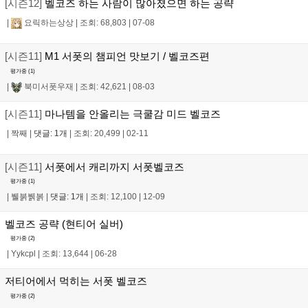
[시즌12]
벨코즈 하는 사람이 많아졌으면 하는 공략
|
요릭하는상상
|
조회: 68,803
|
07-08
[시즌11]
M1 서폿의 챔피언 맛보기 / 벨코즈편
평가중 (
1
)
|
북미서폿우재
|
조회: 42,621
|
08-03
[시즌11]
마나템을 안올리는 극쿨감 미드 벨코즈
|
짝째
|
댓글: 1개
|
조회: 20,499
|
02-11
[시즌11]
서폿에서 캐리까지 서폿벨코즈
평가중 (
1
)
|
뷀붉뷁볽
|
댓글: 1개
|
조회: 12,100
|
12-09
벨코즈 공략 (현티어 실버)
평가중 (
2
)
|
Yykcpl
|
조회: 13,644
|
06-28
저티어에서 먹히는 서폿 벨코즈
평가중 (
2
)