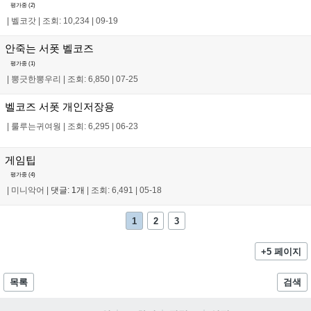
평가중 (
2
)
|
벨코갓
|
조회: 10,234
|
09-19
안죽는 서폿 벨코즈
평가중 (
1
)
|
뽕긋한뽕우리
|
조회: 6,850
|
07-25
벨코즈 서폿 개인저장용
|
룰루는귀여웡
|
조회: 6,295
|
06-23
게임팁
평가중 (
4
)
|
미니악어
|
댓글: 1개
|
조회: 6,491
|
05-18
1
2
3
+5 페이지
목록
검색