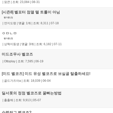
|
잦큰
|
조회: 23,084
|
08-31
[시즌8] 벨포터 점멸 텔 트롤이 아님
평가중 (
1
)
|
연지도령
|
댓글: 1개
|
조회: 8,311
|
07-18
ㅇㅁㄴㅁ
평가중 (
2
)
|
상혁이동생
|
댓글: 3개
|
조회: 6,182
|
07-11
미드조무사 벨코즈
|
Ottoplay
|
조회: 7,595
|
06-19
[미드 벨코즈] 미드 유성 벨코즈로 브실골 탈출하세요!
|
골드가즈아a
|
조회: 18,039
|
06-04
딜서폿의 정점 벨코즈로 꿀빠는방법
|
출출해
|
조회: 9,913
|
05-07
슈렐쌍그 벨코즈?