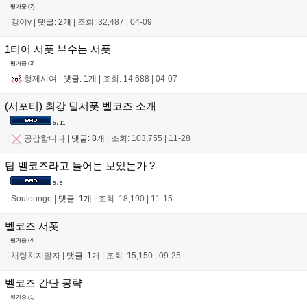
평가중 (
2
)
|
갱이v
|
댓글: 2개
|
조회: 32,487
|
04-09
1티어 서폿 부수는 서폿
평가중 (
3
)
|
형제시여
|
댓글: 1개
|
조회: 14,688
|
04-07
(서포터) 최강 딜서폿 벨코즈 소개
6 / 11
|
공감합니다
|
댓글: 8개
|
조회: 103,755
|
11-28
탑 벨코즈라고 들어는 보았는가 ?
5 / 5
|
Soulounge
|
댓글: 1개
|
조회: 18,190
|
11-15
벨코즈 서폿
평가중 (
4
)
|
채팅치지말자
|
댓글: 1개
|
조회: 15,150
|
09-25
벨코즈 간단 공략
평가중 (
1
)