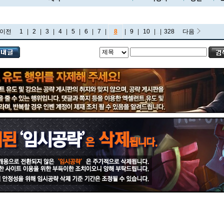
이전
1
|
2
|
3
|
4
|
5
|
6
|
7
|
8
|
9
|
10
|
...
|
328
다음
비에고
빅토르
뽀삐
사미라
사이온
사일러스
샤코
세트
소나
소라카
쉔
쉬바나
스몰더
스웨인
신드라
신지드
쓰레쉬
아리
아무무
아우렐리온 솔
아이번
아트록스
아펠리오스
알리스타
암베사
애니
애니비아
애쉬
오공
오로라
오른
오리아나
올라프
요네
요릭