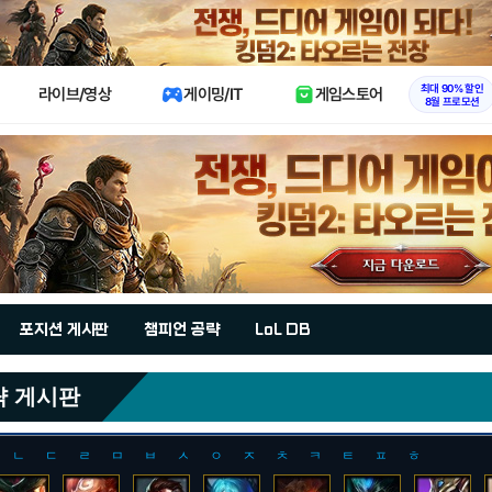
X
최대 90% 할인
라이브/영상
게이밍/IT
게임스토어
8월 프로모션
포지션 게시판
챔피언 공략
LoL DB
략 게시판
ㄴ
ㄷ
ㄹ
ㅁ
ㅂ
ㅅ
ㅇ
ㅈ
ㅊ
ㅋ
ㅌ
ㅍ
ㅎ