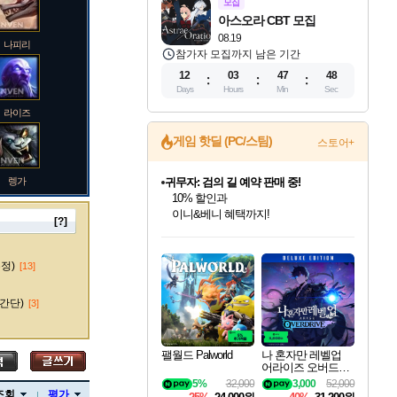
모집
아스오라 CBT 모집
08.19
나피리
참가자 모집까지 남은 기간
12
03
47
47
Days
Hours
Min
Sec
라이즈
게임 핫딜 (PC/스팀)
스토어+
렝가
귀무자: 검의 길 예약 판매 중!
10% 할인과
이니&베니 혜택까지!
[?]
인벤게임즈 8월 특별 할인!
드래곤소드: 어웨이크닝 입점!
문명 7 특별 할인!
비스트 오브 리인카네이션 정식 출시!
커세어 코브 출시 기념 할인!
더 렐릭 퍼스트 가디언 정식 출시
베데스다 40주년 기념 할인 중!
마블 투혼 파이팅 소울즈 예약 판매 중!
캡콤 프렌차이즈 할인 진행 중!
캡콤 일부 상품 상시 할인
스타워즈 은하계 레이서
로블록스 기프트 카드 공식 입점
인기 퍼블리셔 모음!
스팀으로 만나는 드래곤소드!
조선&고려 DLC 출시 예정
게임프릭 신작 IP
해적'섬'을 발전시키자!
설화x하드코어 액션!
베데스다의 명작들을
마블 히어로 총 출동&화려한 격투!
몬헌, 바하 등 인기 IP를
몬헌 와일즈 & 드래곤즈 도그마2
인벤게임즈에서 10% 추가 적립
Robux를 가장 안전하고
마오카이
최대 90% 할인가를 만나보세요!
네이버혜택과 함께 만나보세요!
50%할인&추가 적립까지!
네이버 혜택가와 함께 예약하세요!
할인&네이버혜택으로 만나보세요!
네이버페이 혜택과 만나보세요!
40주년 프로모션으로 만나보세요!
네이버 포인트 혜택까지!
할인가에 만나보세요!
일부 에디션 상시 할인!
혜택으로 예약 판매 중
편안하게 충전하세요
수정)
[13]
간단)
[3]
바루스
팰월드 Palworld
나 혼자만 레벨업
어라이즈 오버드라
이브 디럭스 에디션
5%
32,000
3,000
52,000
브랜드
Solo Leveling Arise
조회
평가