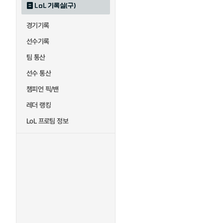
LoL 기록실(구)
하이머딩거
헤카림
경기기록
선수기록
팀 통산
선수 통산
챔피언 픽/밴
레더 랭킹
LoL 프로팀 정보