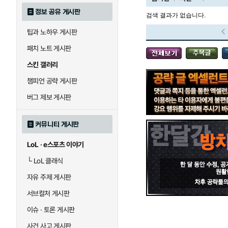
정보 공유 게시판
검색 결과가 없습니다.
팁과 노하우 게시판
블라디미르
블리츠크랭크
패치 노트 게시판
스킨 갤러리
세라핀
세주아니
챔피언 공략 게시판
버그 제보 게시판
시비르
신 짜오
커뮤니티 게시판
LoL · e스포츠 이야기
아칼리
아크샨
└
LoL 클래식
자유 주제 게시판
에코
엘리스
서브컬처 게시판
이슈 · 토론 게시판
사건 사고 게시판