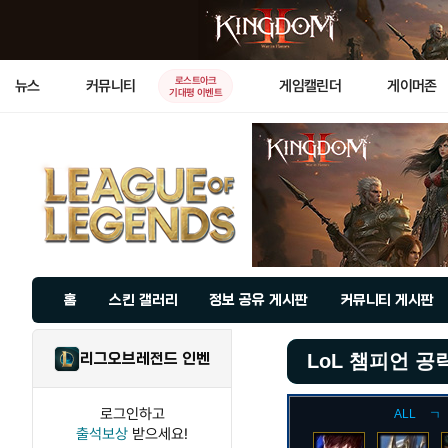
로스트아크
뉴스
커뮤니티
게임캘린더
게이머존
기대평 이벤트
홈
스킨 갤러리
정보 공유 게시판
커뮤니티 게시판
리그오브레전드 인벤
LoL 챔피언 공
로그인하고
ALL
ㄱ
출석보상
받으세요!