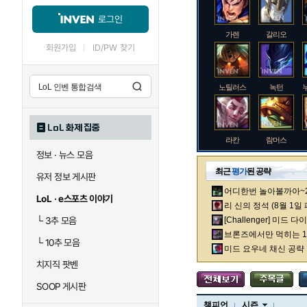
로그인
가렌
갈리오
회원가입
ID/PW 찾기
노틸러스
녹턴
LoL 화제 집중
라칸
람머스
정보 · 뉴스 모음
최근
평가
된 공략
유저 정보 게시판
어디한번 놀아볼까아~2차
로크
루시안
LoL · e스포츠 이야기
리 신의 정석 (8월 1일
└
3추 모음
[Challenger] 미드 
브론즈에서만 먹히는 1렙
└
10추 모음
말자하
말파이트
미드 요우네 채신 공략
치지직 팟벤
SOOP 게시판
바이
베이가
챔피언
시즌