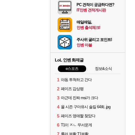
PC 견적이 궁금하다면?
IT인벤 견적게시판
매일매일,
인벤 출석체크!
주사위 굴리고 포인트!
인벤 마블
LoL 인벤 화제글
e스포츠
정보&소식
1
야동 투척하고 간다
2
페이즈 감상평
3
아근데 진짜 msi가 크다
4
올 시즌 구마유시 솔킬 64회..jpg
5
페이즈 영애짤 찾았다
6
T1이 ㅈㄴ 무서운게
7
룰러 부활 T1부활