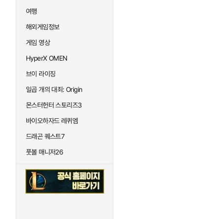
여행
해외게임정보
게임 영상
HyperX OMEN
브이 라이징
일곱 개의 대죄: Origin
몬스터헌터 스토리즈3
바이오하자드 레퀴엠
드래곤 퀘스트7
풋볼 매니저26