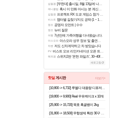
[무한대] 출시일, 8월 13일에 나오나
섭컬겜
혹시 이 만화 아시는 분 계신가요
애니클립
프로젝트 RX 도쿄 게임쇼 참가 결정
섭컬겜
챕터별 길찾기/지도 공략 (1 ~ 12장)
비스트
공명자 모먼트 | 수수
명조
뉴비 질문
명조
7년만에 가족여행을 다녀왔습니다.
여행
아스오라 성우 정보 및 출연작 모음
아스오라
저도 신차계약하고 차 받았습니다
차벤
비스트 오브 리인카네이션 오픈 트레일러
PV
스위치2판 ‘몬헌 와일즈’, 30~40fps 목표 추정
해외겜
새로고침
핫딜
게시판
더보기+
[10,800 -> 6,732] 루엘디 대용량 디퓨저 500ml
[19,800 -> 9,900] Real 우유케이크 x 10개
[25,900 -> 15,720] 묵호 흑골뱅이 2kg
[31,800 -> 18,500] 무항생제 특란 30구 x 2세트