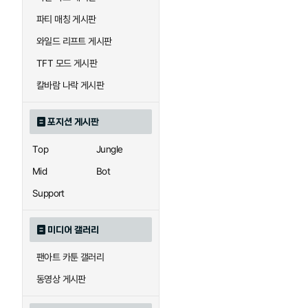
우르곳
워윅
파티 매칭 게시판
와일드 리프트 게시판
자이라
자크
TFT 모드 게시판
칼바람 나락 게시판
직스
진
포지션 게시판
Top
Jungle
카이사
카직스
Mid
Bot
Support
퀸
크산테
미디어 갤러리
팬아트 카툰 갤러리
트리스타나
트린다미어
동영상 게시판