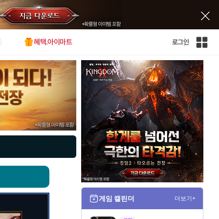
혜택.아이마트
로그인
인
벤
전
체
사
이
트
맵
게임 캘린더
더보기+