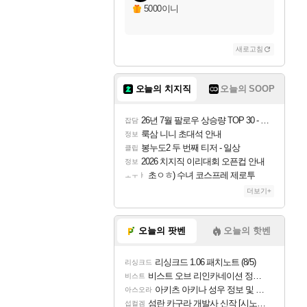
자야
5000이니
새로고침
조이
오늘의 치지직
오늘의 SOOP
카시오페아
26년 7월 팔로우 상승량 TOP 30 - 월간 치지직
잡담
룩삼 니니 초대석 안내
정보
봉누도2 두 번째 티저 - 일상
클립
코르키
2026 치지직 이리대회 오픈컵 안내
정보
초ㅇㅎ) 수녀 코스프레 제로투
ㅗㅜㅑ
더보기+
트런들
오늘의 팟벤
오늘의 핫벤
리싱크드 1.06 패치노트 (8/5)
리싱크드
피즈
비스트 오브 리인카네이션 정보/공략글 모음
비스트
아키츠 아키나 성우 정보 및 주요 필모
아스오라
섬란 카구라 개발사 신작 [시노비 넥서스] 연내 출시 예정
섭컬겜