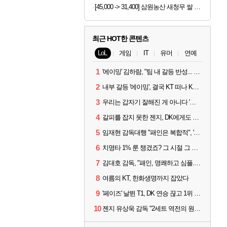
[45,000 -> 31,400] 삼원농산 새청무 쌀 상등급 10kg
최근 HOT한 콘텐츠
LoL
게임
IT
유머
연예
1
'에이밍' 김하람, "팀 내 갈등 반성... 끝까지 뛰고 싶었다"
2
내부 갈등 '에이밍', 결국 KT 떠나 KRX로...'지우'와 트레이드
3
우리는 갑자기 잘해진 게 아니다 '씨맥' 김대호 감독의 자신감
4
갈피를 잡지 못한 젠지, DK에게도 0:2 패배
5
임재현 감독대행 "패인은 복합적", '도란' "팀에 과부하 왔다"
6
치명타 1% 룬 챙겼죠? 그 시절 그 감성 '롤 클래식' 30일 출시
7
김대호 감독, "패인, 명쾌하고 심플...다시 힘낼 수 있어"
8
여름의 KT, 한화생명까지 잡았다
9
'페이즈' 날뛴 T1, DK 연승 끊고 1위 지켜
10
젠지 유상욱 감독 "2세트 역전의 원인...너무 급했다"