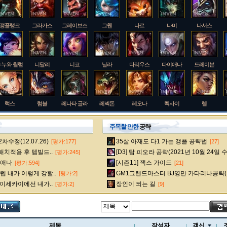
갱플랭크
그라가스
그레이브즈
그웬
나르
나미
나서스
누누와 윌럼프
니달리
니코
닐라
다리우스
다이애나
드레이븐
럭스
럼블
레나타 글라스크
레넥톤
레오나
렉사이
렐
주목할 만한
공략
수정(12.07.26)
35살 아재도 다1 가는 갱플 공략법
[평가:177]
[27]
룰루
르블랑
리 신
리븐
리산드라
릴리아
마스터 이
 패치적용 후 템빌드..
[D3] 탑 피오라 공략(2021년 10월 24일 
[평가:245]
다이애나
[시즌11] 잭스 가이드
[평가:594]
[21]
 내가 이렇게 강할..
GM1그랜드마스터 BJ영만 카타리나공략(
[평가:2]
멜
모데카이저
모르가나
문도 박사
미스 포츈
밀리오
바드
 이세카이에선 내가..
장인이 되는 길
[평가:2]
[9]
베인
벡스
벨베스
벨코즈
볼리베어
브라움
브라이어
제목
작성자
갱신