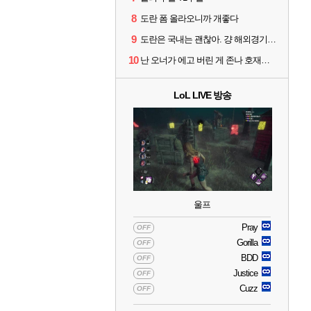
8
도란 폼 올라오니까 개좋다
9
도란은 국내는 괜찮아. 걍 해외경기가 개 쓰레기라 그래
10
난 오너가 에고 버린 게 존나 호재라고 봄
LoL LIVE 방송
울프
Pray
OFF
Gorilla
OFF
BDD
OFF
Justice
OFF
Cuzz
OFF