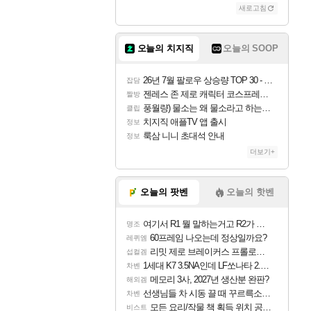
새로고침
조이
오늘의 치지직
오늘의 SOOP
카시오페아
26년 7월 팔로우 상승량 TOP 30 - 월간 치지직
잡담
젠레스 존 제로 캐릭터 코스프레한 꽁주
짤방
풍월량) 물소는 왜 물소라고 하는거야? 아! 그만 ㅋㅋ
클립
코르키
치지직 애플TV 앱 출시
정보
룩삼 니니 초대석 안내
정보
더보기+
트런들
오늘의 팟벤
오늘의 핫벤
여기서 R1 뭘 말하는거고 R2가 뭘말하는걸까요?
명조
피즈
60프레임 나오는데 정상일까요?
레퀴엠
리밋 제로 브레이커스 프롤로그 테스트 후기 영상 업로드
섭컬겜
1세대 K7 3.5NA인데 LF쏘나타 2.0NA 기변하면 유류비 절약이 얼마나 될까요..?
차벤
메모리 3사, 2027년 생산분 완판?
해외겜
선생님들 차 시동 끌 때 꾸르륵소리나는데
차벤
모든 요리/작물 책 획득 위치 공략 (36개) - 미식가 도전과제
비스트