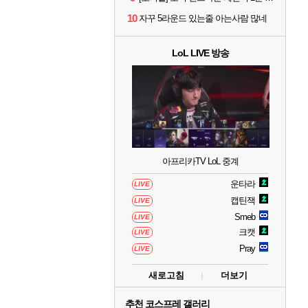
10
자꾸 5라운드 있는줄 아는사람 많네
LoL LIVE 방송
아프리카TV LoL 중계
운타라
LIVE
캡틴잭
LIVE
Smeb
LIVE
크캣
LIVE
Pray
LIVE
새로고침
더보기
추천 코스프레 갤러리