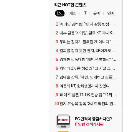
최근 HOT한 콘텐츠
LoL
게임
IT
유머
연예
1
'에이밍' 김하람, "팀 내 갈등 반성... 끝까지 뛰고 싶었다"
2
내부 갈등 '에이밍', 결국 KT 떠나 KRX로...'지우'와 트레이드
3
우리는 갑자기 잘해진 게 아니다 '씨맥' 김대호 감독의 자신감
4
갈피를 잡지 못한 젠지, DK에게도 0:2 패배
5
임재현 감독대행 "패인은 복합적", '도란' "팀에 과부하 왔다"
6
치명타 1% 룬 챙겼죠? 그 시절 그 감성 '롤 클래식' 30일 출시
7
김대호 감독, "패인, 명쾌하고 심플...다시 힘낼 수 있어"
8
여름의 KT, 한화생명까지 잡았다
9
'페이즈' 날뛴 T1, DK 연승 끊고 1위 지켜
10
젠지 유상욱 감독 "2세트 역전의 원인...너무 급했다"
PC 견적이 궁금하다면?
IT인벤 견적게시판