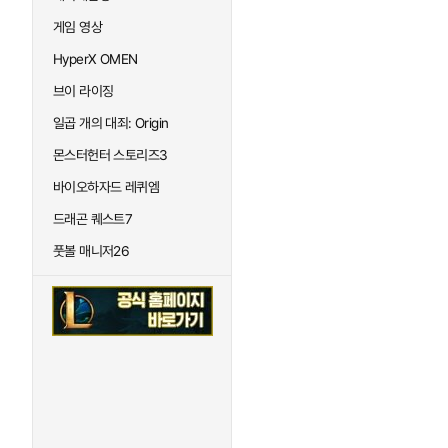
게임 영상
HyperX OMEN
브이 라이징
일곱 개의 대죄: Origin
몬스터헌터 스토리즈3
바이오하자드 레퀴엠
드래곤 퀘스트7
풋볼 매니저26