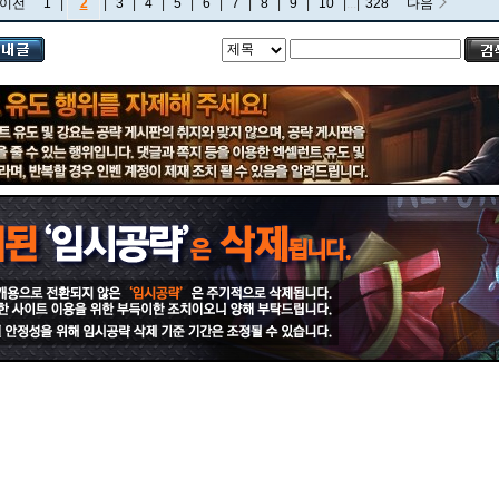
이전
1
|
2
|
3
|
4
|
5
|
6
|
7
|
8
|
9
|
10
|
...
|
328
다음
비에고
빅토르
뽀삐
사미라
사이온
사일러스
샤코
세트
소나
소라카
쉔
쉬바나
스몰더
스웨인
신드라
신지드
쓰레쉬
아리
아무무
아우렐리온 솔
아이번
아트록스
아펠리오스
알리스타
암베사
애니
애니비아
애쉬
오공
오로라
오른
오리아나
올라프
요네
요릭
유나라
유미
이렐리아
이블린
이즈리얼
일라오이
자르반 4세