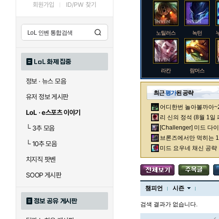
회원가입
ID/PW 찾기
노틸러스
녹턴
LoL 화제 집중
라칸
람머스
정보 · 뉴스 모음
최근
평가
된 공략
유저 정보 게시판
어디한번 놀아볼까아~2차
로크
루시안
LoL · e스포츠 이야기
리 신의 정석 (8월 1일
└
3추 모음
[Challenger] 미드 
브론즈에서만 먹히는 1렙
└
10추 모음
말자하
말파이트
미드 요우네 채신 공략
치지직 팟벤
SOOP 게시판
바이
베이가
챔피언
시즌
정보 공유 게시판
검색 결과가 없습니다.