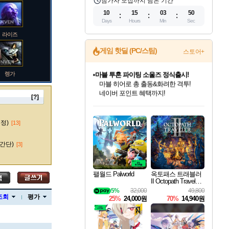
참가자 모집까지 남은 기간
10
15
03
49
Days
Hours
Min
Sec
라이즈
게임 핫딜 (PC/스팀)
스토어+
렝가
마블 투혼 파이팅 소울즈 정식출시!
마블 히어로 총 출동&화려한 격투!
네이버 포인트 혜택까지!
[?]
인벤게임즈 8월 특별 할인!
드래곤소드: 어웨이크닝 입점!
문명 7 특별 할인!
귀무자: 검의 길 예약 판매 중!
비스트 오브 리인카네이션 정식 출시!
커세어 코브 출시 기념 할인!
더 렐릭 퍼스트 가디언 정식 출시
베데스다 40주년 기념 할인 중!
캡콤 프렌차이즈 할인 진행 중!
캡콤 일부 상품 상시 할인
스타워즈 은하계 레이서
로블록스 기프트 카드 공식 입점
인기 퍼블리셔 모음!
스팀으로 만나는 드래곤소드!
조선&고려 DLC 출시 예정
10% 할인과
게임프릭 신작 IP
해적'섬'을 발전시키자!
설화x하드코어 액션!
베데스다의 명작들을
몬헌, 바하 등 인기 IP를
몬헌 와일즈 & 드래곤즈 도그마2
인벤게임즈에서 10% 추가 적립
Robux를 가장 안전하고
마오카이
최대 90% 할인가를 만나보세요!
네이버혜택과 함께 만나보세요!
50%할인&추가 적립까지!
이니&베니 혜택까지!
네이버 혜택가와 함께 예약하세요!
할인&네이버혜택으로 만나보세요!
네이버페이 혜택과 만나보세요!
40주년 프로모션으로 만나보세요!
할인가에 만나보세요!
일부 에디션 상시 할인!
혜택으로 예약 판매 중
편안하게 충전하세요
수정)
[13]
간단)
[3]
바루스
팰월드 Palworld
옥토패스 트래블러
II Octopath Traveler I
I
5%
32,000
49,800
브랜드
조회
평가
25%
24,000원
70%
14,940원