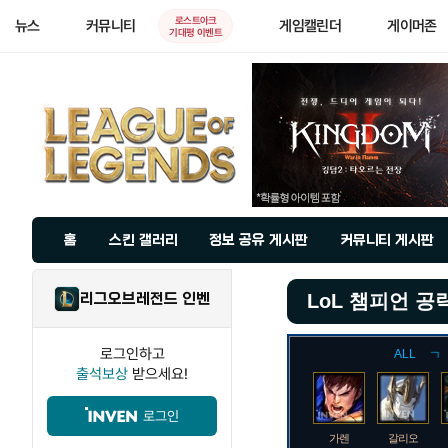
로스트아크
뉴스
커뮤니티
게임캘린더
게이머존
기대평 이벤트
홈
스킨 갤러리
정보 공유 게시판
커뮤니티 게시판
리그오브레전드 인벤
LoL 챔피언 공
로그인하고
ALL
ㄱ
출석보상
받으세요!
로그인
가렌
갈리오