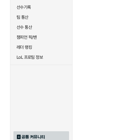
선수기록
팀 통산
선수 통산
챔피언 픽/밴
레더 랭킹
LoL 프로팀 정보
공통 커뮤니티