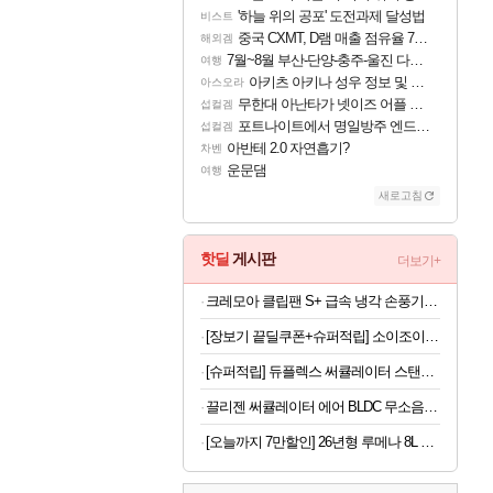
'하늘 위의 공포' 도전과제 달성법
비스트
중국 CXMT, D램 매출 점유율 7%…글로벌 4위로 부상
해외겜
7월~8월 부산-단양-충주-울진 다녀왔어요~
여행
아키츠 아키나 성우 정보 및 주요 필모
아스오라
무한대 아난타가 넷이즈 어플 달력에 일정 등록
섭컬겜
포트나이트에서 명일방주 엔드필드 [펠리카] 판매 예정
섭컬겜
아반테 2.0 자연흡기?
차벤
운문댐
여행
새로고침
핫딜
게시판
더보기+
크레모아 클립팬 S+ 급속 냉각 손풍기 펠티어 BLDC 휴대용 무선 손선풍기
[장보기 끝딜쿠폰+슈퍼적립] 소이조이 고단백질 고식이섬유 글루텐프리 8종 버라이어티팩, 16개입, 1개 [원산지:일본]
[슈퍼적립] 듀플렉스 써큘레이터 스탠드 에어서큘레이터 선풍기 DPK-55CF
끌리젠 써큘레이터 에어 BLDC 무소음 서큘레이터
[오늘까지 7만할인] 26년형 루메나 8L 오브제 제습기 DRY TOWER