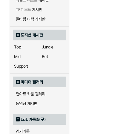
와일드 리프트 게시판
자이라
자크
TFT 모드 게시판
칼바람 나락 게시판
직스
진
포지션 게시판
Top
Jungle
카이사
카직스
Mid
Bot
Support
퀸
크산테
미디어 갤러리
팬아트 카툰 갤러리
트리스타나
트린다미어
동영상 게시판
LoL 기록실(구)
하이머딩거
헤카림
경기기록