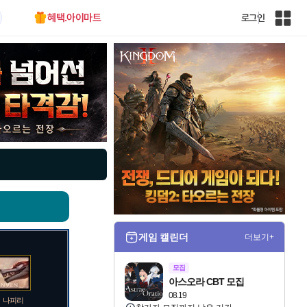
혜택.아이마트
로그인
인
벤
전
체
사
이
트
맵
게임 캘린더
더보기+
모집
아스오라 CBT 모집
08.19
나피리