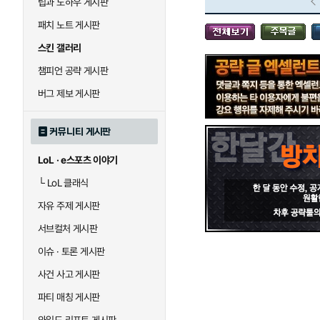
팁과 노하우 게시판
블라디미르
블리츠크랭크
패치 노트 게시판
스킨 갤러리
세라핀
세주아니
챔피언 공략 게시판
버그 제보 게시판
시비르
신 짜오
커뮤니티 게시판
LoL · e스포츠 이야기
아칼리
아크샨
└
LoL 클래식
자유 주제 게시판
에코
엘리스
서브컬처 게시판
이슈 · 토론 게시판
사건 사고 게시판
우르곳
워윅
파티 매칭 게시판