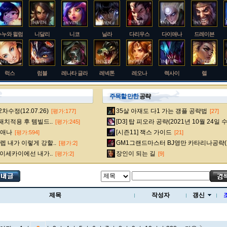
누누와 윌럼프
니달리
니코
닐라
다리우스
다이애나
드레이븐
럭스
럼블
레나타 글라스크
레넥톤
레오나
렉사이
렐
주목할 만한
공략
수정(12.07.26)
35살 아재도 다1 가는 갱플 공략법
[평가:177]
[27]
룰루
르블랑
리 신
리븐
리산드라
릴리아
마스터 이
 패치적용 후 템빌드..
[D3] 탑 피오라 공략(2021년 10월 24일 
[평가:245]
다이애나
[시즌11] 잭스 가이드
[평가:594]
[21]
 내가 이렇게 강할..
GM1그랜드마스터 BJ영만 카타리나공략(
[평가:2]
멜
모데카이저
모르가나
문도 박사
미스 포츈
밀리오
바드
 이세카이에선 내가..
장인이 되는 길
[평가:2]
[9]
베인
벡스
벨베스
벨코즈
볼리베어
브라움
브라이어
제목
작성자
갱신