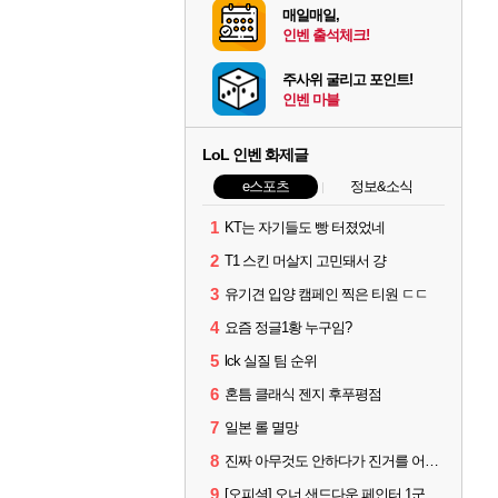
매일매일,
인벤 출석체크!
주사위 굴리고 포인트!
인벤 마블
LoL 인벤 화제글
e스포츠
정보&소식
1
KT는 자기들도 빵 터졌었네
2
T1 스킨 머살지 고민돼서 걍
3
유기견 입양 캠페인 찍은 티원 ㄷㄷ
4
요즘 정글1황 누구임?
5
lck 실질 팀 순위
6
혼틈 클래식 젠지 후푸평점
7
일본 롤 멸망
8
진짜 아무것도 안하다가 진거를 어떻게 쉴드를 치지
9
[오피셜] 오너 샌드다운 페인터 1군 콜업 출전