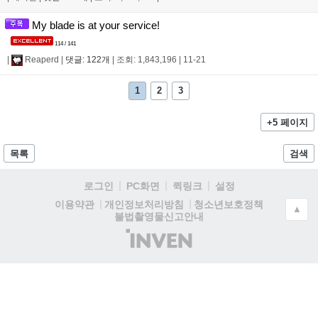
My blade is at your service!
114 / 141
|
Reaperd
|
댓글: 122개
|
조회: 1,843,196
|
11-21
1
2
3
+5 페이지
목록
검색
로그인
PC화면
퀵링크
설정
청소년보호정책
이용약관
개인정보처리방침
▲
불법촬영물신고안내
(주)
인
벤