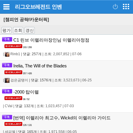
리그오브레전드
인벤
[챔피언 공략/카운터픽]
평가
조회
갱신
C1 린브 이렐리아장인님 이렐리아정점
193 / 206
|
Rinb1
|
댓글: 257개
|
조회: 2,007,852
|
07-06
Irelia, The Will of the Blades
357 / 426
|
검은곰탱이
|
댓글: 1576개
|
조회: 3,523,673
|
06-25
-2000 탑이렐
38 / 52
|
CVal
|
댓글: 132개
|
조회: 1,023,457
|
07-03
[번역] 이렐리아 최고수, Wickd의 이렐리아 가이드
126 / 131
|
세피엘
|
댓글: 165개
|
조회: 1,971,558
|
06-05