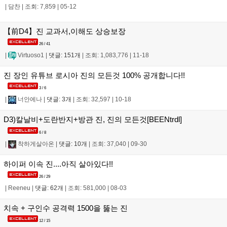
|
담찬
|
조회: 7,859
|
05-12
【前D4】진 교과서,이해도 상승보장
26 / 41
|
Virtuoso1
|
댓글: 151개
|
조회: 1,083,776
|
11-18
진 장인 유튜브 로시아 진의 모든것 100% 공개합니다!!
3 / 6
|
너안에나
|
댓글: 3개
|
조회: 32,597
|
10-18
D3)칼날비+도란반지+방관 진, 진의 모든것[BEENtrdl]
6 / 8
|
착하게살아온
|
댓글: 10개
|
조회: 37,040
|
09-30
하이퍼 이속 진....아직 살아있다!!
26 / 29
|
Reeneu
|
댓글: 62개
|
조회: 581,000
|
08-03
치속 + 구인수 공격력 1500을 뚫는 진
12 / 15