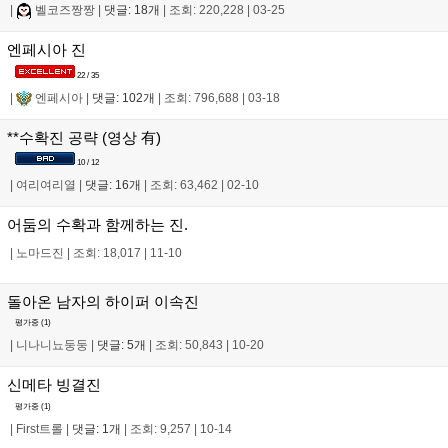
|
벨코즈짱짱
|
댓글: 18개
|
조회: 220,228
|
03-25
엔페시아 진
22 / 35
|
엔페시아
|
댓글: 102개
|
조회: 796,688
|
03-18
**수확진 공략 (영상 有)
10 / 12
|
여리여리열
|
댓글: 16개
|
조회: 63,462
|
02-10
어둠의 수확과 함께하는 진.
|
노마드진
|
조회: 18,017
|
11-10
돌아온 남자의 하이퍼 이속진
평가중 (
1
)
|
니나니뇨둥둥
|
댓글: 5개
|
조회: 50,843
|
10-20
신메타 빙결진
평가중 (
1
)
|
First트롤
|
댓글: 1개
|
조회: 9,257
|
10-14