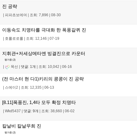
진 공략
|
피파초보에여
|
조회: 7,896
|
08-30
이동속도 치명타를 극대화 한 폭풍갈퀴 진
|
호롤로로롤
|
조회: 12,146
|
07-19
지휘관+저세상메타엔 빙결진으로 카운터
평가중 (
2
)
|
목선
|
댓글: 1개
|
조회: 10,042
|
06-16
(전 마스터 현 다1)키리의 콩콩이 진 공략
|
스에이2
|
조회: 12,335
|
06-13
[8.11]폭풍진, 1,4타 모두 확정 치명타
|
Wkd5437
|
댓글: 9개
|
조회: 38,660
|
06-02
칼날비 칼날무희 진
평가중 (
2
)