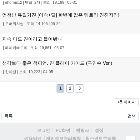
|
ehdrms12
|
댓글: 2개
|
조회: 18,188
|
05-31
엄청난 유틸가진 [이속+딜] 한번에 잡은 템트리 진진자라!
|
오버워치씹
|
조회: 14,106
|
05-29
치속 미드 진이라고 들어봤나
|
페이커빠도리
|
조회: 19,861
|
05-07
생각보다 좋은 챔피언, 진 플레이 가이드 (구인수 Ver.)
|
한타전
|
조회: 10,223
|
04-05
1
2
3
+5 페이지
목록
검색
로그인
PC화면
퀵링크
설정
청소년보호정책
이용약관
개인정보처리방침