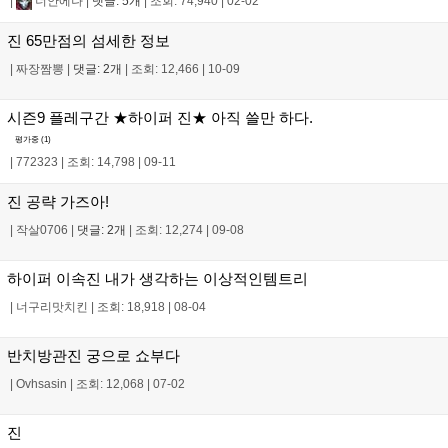
|
너안에나
|
댓글: 5개
|
조회: 74,940
|
02-02
진 65만점의 섬세한 정보
|
짜장짬뽕
|
댓글: 2개
|
조회: 12,466
|
10-09
시즌9 플레구간 ★하이퍼 진★ 아직 쓸만 하다.
평가중 (
1
)
|
772323
|
조회: 14,798
|
09-11
진 공략 가즈아!
|
작살0706
|
댓글: 2개
|
조회: 12,274
|
09-08
하이퍼 이속진 내가 생각하는 이상적인템트리
|
너구리맛치킨
|
조회: 18,918
|
08-04
반치방관진 궁으로 쇼부다
|
Ovhsasin
|
조회: 12,068
|
07-02
진