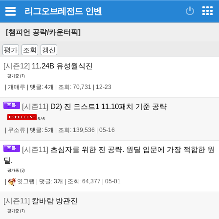
리그오브레전드
인벤
[챔피언 공략/카운터픽]
평가
조회
갱신
[시즌12]
11.24B 유성월식진
평가중 (
1
)
|
걔먜루
|
댓글: 4개
|
조회: 70,731
|
12-23
[시즌11]
D2) 진 모스트1 11.10패치 기준 공략
6 / 6
|
무소류
|
댓글: 5개
|
조회: 139,536
|
05-16
[시즌11]
초심자를 위한 진 공략. 원딜 입문에 가장 적합한 원
딜.
평가중 (
3
)
|
엿그랩
|
댓글: 3개
|
조회: 64,377
|
05-01
[시즌11]
칼바람 방관진
평가중 (
1
)