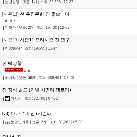
|
눈만말똥
|
댓글: 1개
|
조회: 29,528
|
12-27
[시즌11]
선 유령무희 진 좋습니다.
평가중 (
3
)
|
지모란
|
댓글: 2개
|
조회: 19,420
|
12-02
[시즌11]
시즌11 프리시즌 진 연구
|
어흥tigger
|
조회: 19,655
|
11-14
진 떡상함
10 / 16
|
하네리
|
댓글: 56개
|
조회: 689,491
|
08-20
진 정석 빌드 (기발 치명타 템트리)
|
아샤샤
|
조회: 32,405
|
07-02
D3) 마나무네 진 (시즌9)
|
눈덮인겨울
|
댓글: 2개
|
조회: 31,261
|
05-31
칼날비 진