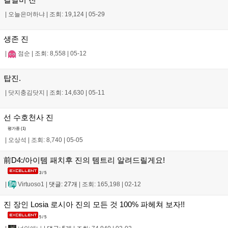
|
오늘은머하냐
|
조회: 19,124
|
05-29
생존 진
|
점순
|
조회: 8,558
|
05-12
탑진.
|
닷지충김닷지
|
조회: 14,630
|
05-11
선 수호천사 진
평가중 (
1
)
|
오상석
|
조회: 8,740
|
05-05
前D4:/아이템 패치후 진의 템트리 알려드릴게요!
3 / 5
|
Virtuoso1
|
댓글: 27개
|
조회: 165,198
|
02-12
진 장인 Losia 로시아 진의 모든 것 100% 파헤쳐 보자!!
5 / 5