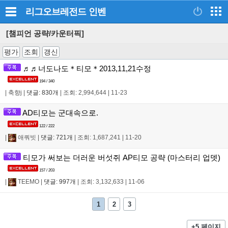
리그오브레전드
인벤
[챔피언 공략/카운터픽]
평가
조회
갱신
♬♬너도나도＊티모＊2013,11,21수정
194 / 340
|
축향j
|
댓글: 830개
|
조회: 2,994,644
|
11-23
AD티모는 군대속으로.
122 / 222
|
애쿼빗
|
댓글: 721개
|
조회: 1,687,241
|
11-20
티모가 써보는 더러운 버섯쥐 AP티모 공략 (마스터리 업뎃)
157 / 203
|
TEEMO
|
댓글: 997개
|
조회: 3,132,633
|
11-06
1
2
3
+5 페이지