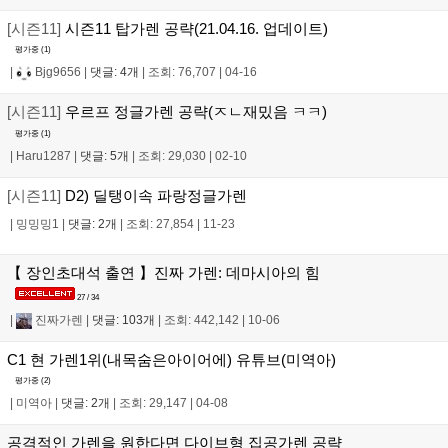
[시즌11]
시즌11 탑가렌 공략(21.04.16. 업데이트)
평가중 (
1
)
|
Bjg9656
|
댓글: 4개
|
조회: 76,707
|
04-16
[시즌11]
우르프 정글가렌 공략(ㅈㄴ재밌음 ㅋㅋ)
평가중 (
1
)
|
Haru1287
|
댓글: 5개
|
조회: 29,030
|
02-10
[시즌11]
D2) 딜탱이속 파랑정글가렌
|
밍밍밍1
|
댓글: 2개
|
조회: 27,854
|
11-23
【 장인초대석 출연 】진짜 가렌: 데마시아의 힘
27 / 34
|
진짜가렌
|
댓글: 103개
|
조회: 442,142
|
10-06
C1 현 가렌1위(내목숨은아이어에) 유튜브(미역아)
평가중 (
2
)
|
미역아
|
댓글: 2개
|
조회: 29,147
|
04-08
공격적인 가렌을 원한다면 다이브형 집공가렌 공략