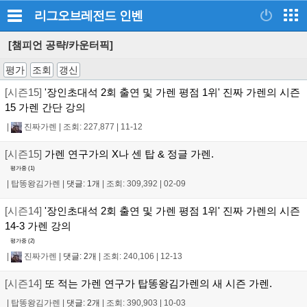
리그오브레전드
인벤
[챔피언 공략/카운터픽]
평가
조회
갱신
[시즌15]
'장인초대석 2회 출연 및 가렌 평점 1위' 진짜 가렌의 시즌
15 가렌 간단 강의
|
진짜가렌
|
조회: 227,877
|
11-12
[시즌15]
가렌 연구가의 X나 센 탑 & 정글 가렌.
평가중 (
1
)
|
탑똥왕김가렌
|
댓글: 1개
|
조회: 309,392
|
02-09
[시즌14]
'장인초대석 2회 출연 및 가렌 평점 1위' 진짜 가렌의 시즌
14-3 가렌 강의
평가중 (
2
)
|
진짜가렌
|
댓글: 2개
|
조회: 240,106
|
12-13
[시즌14]
또 적는 가렌 연구가 탑똥왕김가렌의 새 시즌 가렌.
|
탑똥왕김가렌
|
댓글: 2개
|
조회: 390,903
|
10-03