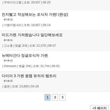
|
뚜벅이의고통
|
조회: 20,937
|
08-25
진지빨고 작성해보는 포식자 가렌! (완성)
평가중 (
1
)
|
가붕아힘내라
|
조회: 18,667
|
08-14
미드가렌 가져왔습니다 일단해보세요
평가중 (
1
)
|
고소충
|
댓글: 2개
|
조회: 21,070
|
08-07
뉴메타간다 정글포식자 가렌
평가중 (
1
)
|
Ovhsasin
|
댓글: 3개
|
조회: 32,744
|
06-02
다이아 3 가렌 원챔 유저의 템트리
평가중 (
2
)
|
겔렌
|
조회: 23,800
|
04-26
1
2
3
+5 페이지