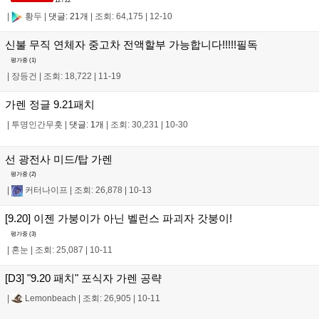
12 / 22
|
황두
|
댓글: 21개
|
조회: 64,175
|
12-10
신불 무직 연체자 중고차 전액할부 가능합니다!!!!!필독
평가중 (
1
)
|
장등건
|
조회: 18,722
|
11-19
가렌 정글 9.21패치
|
투명인간무흣
|
댓글: 1개
|
조회: 30,231
|
10-30
선 광전사 미드/탑 가렌
평가중 (
2
)
|
커터나이프
|
조회: 26,878
|
10-13
[9.20] 이젠 가붕이가 아닌 벨런스 파괴자 갓붕이!
평가중 (
3
)
|
혼눈
|
조회: 25,087
|
10-11
[D3] "9.20 패치" 포식자 가렌 공략
|
Lemonbeach
|
조회: 26,905
|
10-11