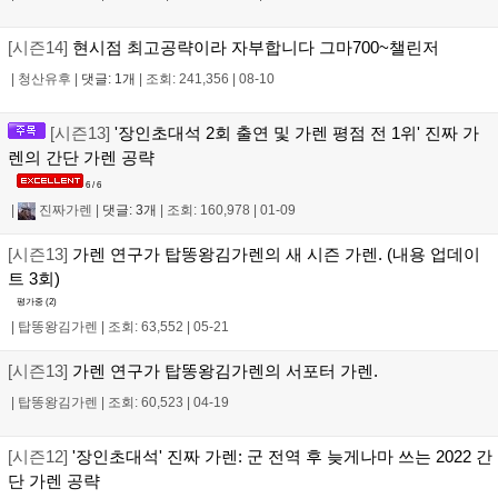
[시즌14]
현시점 최고공략이라 자부합니다 그마700~챌린저
|
청산유후
|
댓글: 1개
|
조회: 241,356
|
08-10
[시즌13]
'장인초대석 2회 출연 및 가렌 평점 전 1위' 진짜 가
렌의 간단 가렌 공략
6 / 6
|
진짜가렌
|
댓글: 3개
|
조회: 160,978
|
01-09
[시즌13]
가렌 연구가 탑똥왕김가렌의 새 시즌 가렌. (내용 업데이
트 3회)
평가중 (
2
)
|
탑똥왕김가렌
|
조회: 63,552
|
05-21
[시즌13]
가렌 연구가 탑똥왕김가렌의 서포터 가렌.
|
탑똥왕김가렌
|
조회: 60,523
|
04-19
[시즌12]
'장인초대석' 진짜 가렌: 군 전역 후 늦게나마 쓰는 2022 간
단 가렌 공략