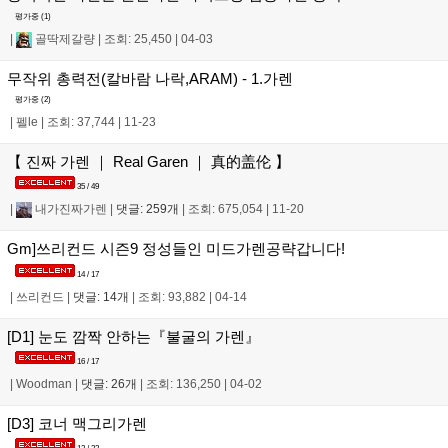
평가중 (
1
)
|
골딱제갈량
|
조회: 25,450
|
04-03
무작위 총력전(칼바람 나락,ARAM) - 1.가렌
평가중 (
2
)
|
펠le
|
조회: 37,744
|
11-23
【 진짜 가렌 ｜ Real Garen ｜ 真的盖伦 】
35 / 49
|
내가진짜가렌
|
댓글: 259개
|
조회: 675,054
|
11-20
Gm]쓰리컨드 시즌9 정성들인 미드가렌공략갑니다!
14 / 17
|
쓰리컨드
|
댓글: 14개
|
조회: 93,882
|
04-14
[D1] 눈도 깜짝 안하는『불굴의 가렌』
16 / 17
|
Woodman
|
댓글: 26개
|
조회: 136,250
|
04-02
[D3] 코너 맥그리가렌