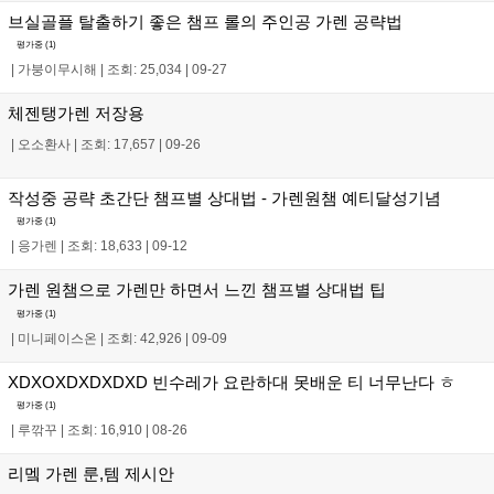
브실골플 탈출하기 좋은 챔프 롤의 주인공 가렌 공략법
평가중 (
1
)
|
가붕이무시해
|
조회: 25,034
|
09-27
체젠탱가렌 저장용
|
오소환사
|
조회: 17,657
|
09-26
작성중 공략 초간단 챔프별 상대법 - 가렌원챔 예티달성기념
평가중 (
1
)
|
응가렌
|
조회: 18,633
|
09-12
가렌 원챔으로 가렌만 하면서 느낀 챔프별 상대법 팁
평가중 (
1
)
|
미니페이스온
|
조회: 42,926
|
09-09
XDXOXDXDXDXD 빈수레가 요란하대 못배운 티 너무난다 ㅎ
평가중 (
1
)
|
루깎꾸
|
조회: 16,910
|
08-26
리멬 가렌 룬,템 제시안