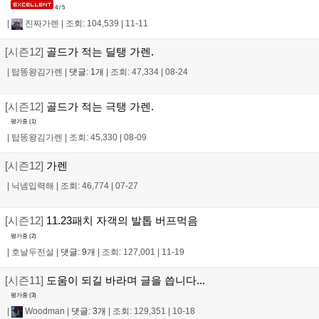
4 / 5
|
진짜가렌
|
조회: 104,539
|
11-11
[시즌12]
골드가 적는 딜탱 가렌.
|
탑똥왕김가렌
|
댓글: 1개
|
조회: 47,334
|
08-24
[시즌12]
골드가 적는 극탱 가렌.
평가중 (
1
)
|
탑똥왕김가렌
|
조회: 45,330
|
08-09
[시즌12]
가렌
|
닉넴입력해
|
조회: 46,774
|
07-27
[시즌12]
11.23패치 자객의 발톱 버프먹음
평가중 (
2
)
|
호날두전설
|
댓글: 9개
|
조회: 127,001
|
11-19
[시즌11]
도움이 되길 바라며 글을 씁니다...
평가중 (
3
)
|
Woodman
|
댓글: 3개
|
조회: 129,351
|
10-18