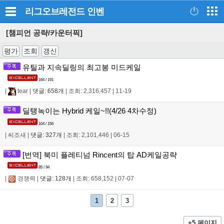
리그오브레전드
인벤
[챔피언 공략/카운터픽]
평가
조회
갱신
유틸과 지속딜링의 최고봉 미드케일
164 / 191
|
tear
|
댓글: 658개
|
조회: 2,316,457
|
11-19
딜탱녹이는 Hybrid 케일~!!(4/26 4차수정)
104 / 156
|
씨조새
|
댓글: 327개
|
조회: 2,101,446
|
06-15
[번역] 북미 플레티넘 Rincent의 탑 AD케일공략
85 / 94
|
경쟁력
|
댓글: 128개
|
조회: 658,152
|
07-07
1
2
3
+5 페이지