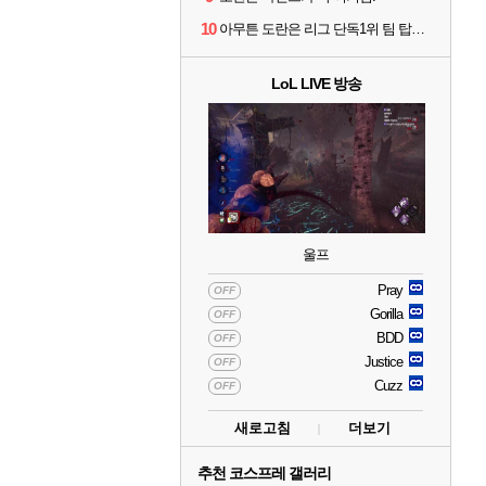
10
아무튼 도란은 리그 단독1위 팀 탑솔러라는거임
LoL LIVE 방송
울프
Pray
OFF
Gorilla
OFF
BDD
OFF
Justice
OFF
Cuzz
OFF
새로고침
더보기
추천 코스프레 갤러리