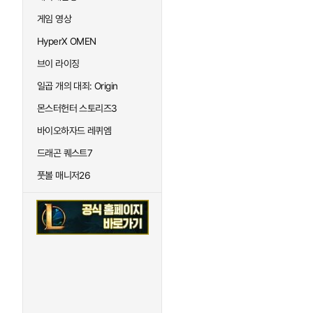
게임 영상
HyperX OMEN
브이 라이징
일곱 개의 대죄: Origin
몬스터헌터 스토리즈3
바이오하자드 레퀴엠
드래곤 퀘스트7
풋볼 매니저26