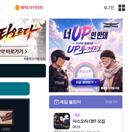
혜택.아이마트
로그인
인
벤
전
체
사
이
트
맵
게임 캘린더
더보기+
모집
아스오라 CBT 모집
08.19
나피리