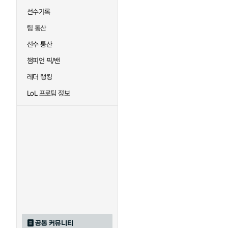
선수기록
팀 통산
선수 통산
챔피언 픽/밴
레더 랭킹
LoL 프로팀 정보
공통 커뮤니티