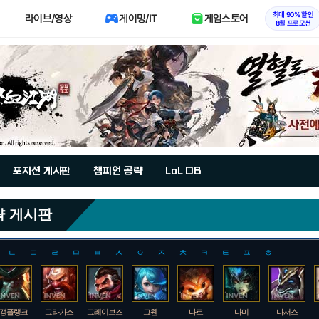
최대 90% 할인
라이브/영상
게이밍/IT
게임스토어
8월 프로모션
포지션 게시판
챔피언 공략
LoL DB
략 게시판
ㄴ
ㄷ
ㄹ
ㅁ
ㅂ
ㅅ
ㅇ
ㅈ
ㅊ
ㅋ
ㅌ
ㅍ
ㅎ
갱플랭크
그라가스
그레이브즈
그웬
나르
나미
나서스