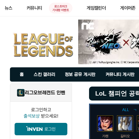
로스트아크
뉴스
커뮤니티
게임캘린더
게이머존
기대평 이벤트
홈
스킨 갤러리
정보 공유 게시판
커뮤니티 게시판
리그오브레전드 인벤
LoL 챔피언 공
로그인하고
ALL
ㄱ
출석보상
받으세요!
로그인
가렌
갈리오