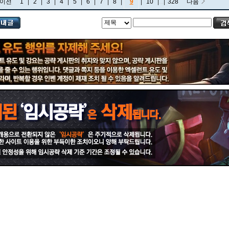
이전
1
|
2
|
3
|
4
|
5
|
6
|
7
|
8
|
9
|
10
|
...
|
328
다음
비에고
빅토르
뽀삐
사미라
사이온
사일러스
샤코
세트
소나
소라카
쉔
쉬바나
스몰더
스웨인
신드라
신지드
쓰레쉬
아리
아무무
아우렐리온 솔
아이번
아트록스
아펠리오스
알리스타
암베사
애니
애니비아
애쉬
오공
오로라
오른
오리아나
올라프
요네
요릭
유나라
유미
이렐리아
이블린
이즈리얼
일라오이
자르반 4세