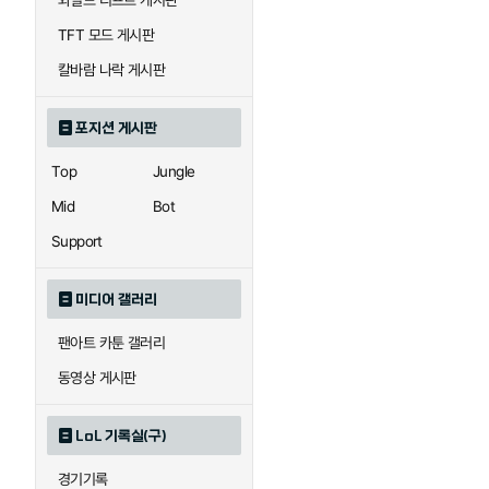
와일드 리프트 게시판
자이라
자크
TFT 모드 게시판
칼바람 나락 게시판
직스
진
포지션 게시판
Top
Jungle
카이사
카직스
Mid
Bot
Support
퀸
크산테
미디어 갤러리
팬아트 카툰 갤러리
트리스타나
트린다미어
동영상 게시판
LoL 기록실(구)
하이머딩거
헤카림
경기기록