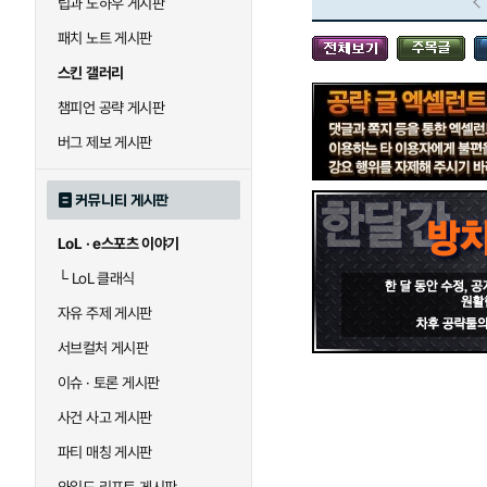
팁과 노하우 게시판
블라디미르
블리츠크랭크
패치 노트 게시판
스킨 갤러리
세라핀
세주아니
챔피언 공략 게시판
버그 제보 게시판
시비르
신 짜오
커뮤니티 게시판
LoL · e스포츠 이야기
아칼리
아크샨
└
LoL 클래식
자유 주제 게시판
에코
엘리스
서브컬처 게시판
이슈 · 토론 게시판
사건 사고 게시판
우르곳
워윅
파티 매칭 게시판