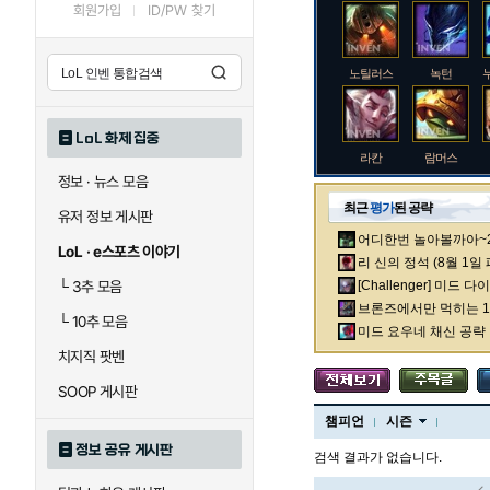
회원가입
ID/PW 찾기
노틸러스
녹턴
LoL 화제 집중
라칸
람머스
정보 · 뉴스 모음
최근
평가
된 공략
유저 정보 게시판
어디한번 놀아볼까아~2차
로크
루시안
LoL · e스포츠 이야기
리 신의 정석 (8월 1일
└
3추 모음
[Challenger] 미드 
브론즈에서만 먹히는 1렙
└
10추 모음
말자하
말파이트
미드 요우네 채신 공략
치지직 팟벤
SOOP 게시판
바이
베이가
챔피언
시즌
정보 공유 게시판
검색 결과가 없습니다.