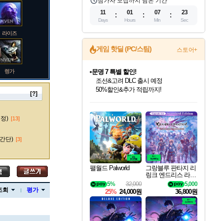
참가자 모집까지 남은 기간
11
01
07
22
Days
Hours
Min
Sec
라이즈
문명 7 특별 할인!
게임 핫딜 (PC/스팀)
스토어+
조선&고려 DLC 출시 예정
50%할인&추가 적립까지!
렝가
마블 투혼 파이팅 소울즈 정식출시!
마블 히어로 총 출동&화려한 격투!
네이버 포인트 혜택까지!
[?]
인벤게임즈 8월 특별 할인!
드래곤소드: 어웨이크닝 입점!
귀무자: 검의 길 예약 판매 중!
비스트 오브 리인카네이션 정식 출시!
커세어 코브 출시 기념 할인!
더 렐릭 퍼스트 가디언 정식 출시
베데스다 40주년 기념 할인 중!
캡콤 프렌차이즈 할인 진행 중!
캡콤 일부 상품 상시 할인
스타워즈 은하계 레이서
로블록스 기프트 카드 공식 입점
인기 퍼블리셔 모음!
스팀으로 만나는 드래곤소드!
10% 할인과
게임프릭 신작 IP
해적'섬'을 발전시키자!
설화x하드코어 액션!
베데스다의 명작들을
몬헌, 바하 등 인기 IP를
몬헌 와일즈 & 드래곤즈 도그마2
인벤게임즈에서 10% 추가 적립
Robux를 가장 안전하고
마오카이
최대 90% 할인가를 만나보세요!
네이버혜택과 함께 만나보세요!
이니&베니 혜택까지!
네이버 혜택가와 함께 예약하세요!
할인&네이버혜택으로 만나보세요!
네이버페이 혜택과 만나보세요!
40주년 프로모션으로 만나보세요!
할인가에 만나보세요!
일부 에디션 상시 할인!
혜택으로 예약 판매 중
편안하게 충전하세요
수정)
[13]
간단)
[3]
바루스
팰월드 Palworld
그랑블루 판타지 리
링크 엔드리스 라그
나로크 업그레이드
5%
32,000
5,000
브랜드
킷 Granblue Fantasy
조회
평가
25%
24,000원
36,800원
Relink Endless Ragn
arok Upgrade Kit DL
C