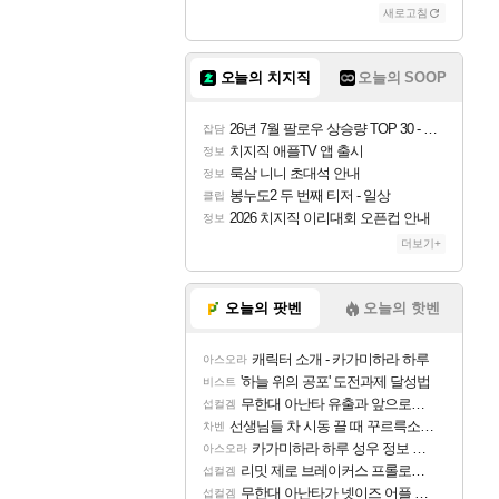
새로고침
조이
오늘의 치지직
오늘의 SOOP
카시오페아
26년 7월 팔로우 상승량 TOP 30 - 월간 치지직
잡담
치지직 애플TV 앱 출시
정보
룩삼 니니 초대석 안내
정보
코르키
봉누도2 두 번째 티저 - 일상
클립
2026 치지직 이리대회 오픈컵 안내
정보
더보기+
트런들
오늘의 팟벤
오늘의 핫벤
캐릭터 소개 - 카가미하라 하루
아스오라
피즈
'하늘 위의 공포' 도전과제 달성법
비스트
무한대 아난타 유출과 앞으로의 예상 (루머)
섭컬겜
선생님들 차 시동 끌 때 꾸르륵소리나는데
차벤
카가미하라 하루 성우 정보 및 주요 필모
아스오라
리밋 제로 브레이커스 프롤로그 테스트 후기 영상 업로드
섭컬겜
무한대 아난타가 넷이즈 어플 달력에 일정 등록
섭컬겜