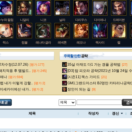
누누와 윌럼프
니달리
니코
닐라
다리우스
다이애나
드레이븐
럭스
럼블
레나타 글라스크
레넥톤
레오나
렉사이
렐
주목할 만한
공략
수정(12.07.26)
35살 아재도 다1 가는 갱플 공략법
[평가:177]
[27]
룰루
르블랑
리 신
리븐
리산드라
릴리아
마스터 이
 패치적용 후 템빌드..
[D3] 탑 피오라 공략(2021년 10월 24일 
[평가:245]
다이애나
[시즌11] 잭스 가이드
[평가:594]
[21]
 내가 이렇게 강할..
GM1그랜드마스터 BJ영만 카타리나공략(
[평가:2]
멜
모데카이저
모르가나
문도 박사
미스 포츈
밀리오
바드
 이세카이에선 내가..
장인이 되는 길
[평가:2]
[9]
베인
벡스
벨베스
벨코즈
볼리베어
브라움
브라이어
제목
작성자
갱신