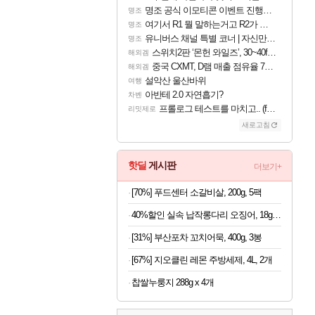
명조 공식 이모티콘 이벤트 진행해봤습니다! 참여부터 추첨까지????
명조
여기서 R1 뭘 말하는거고 R2가 뭘말하는걸까요?
명조
유니버스 채널 특별 코너 | 자신만의 스타일
명조
스위치2판 ‘몬헌 와일즈’, 30~40fps 목표 추정
해외겜
중국 CXMT, D램 매출 점유율 7%…글로벌 4위로 부상
해외겜
설악산 울산바위
여행
아반테 2.0 자연흡기?
차벤
프롤로그 테스트를 마치고.. (feat. 리아)
리밋제로
새로고침
핫딜
게시판
더보기+
[70%] 푸드센터 소갈비살, 200g, 5팩
40%할인 실속 납작롱다리 오징어, 18g, 10개
[31%] 부산포차 꼬치어묵, 400g, 3봉
[67%] 지오클린 레몬 주방세제, 4L, 2개
찹쌀누룽지 288g x 4개