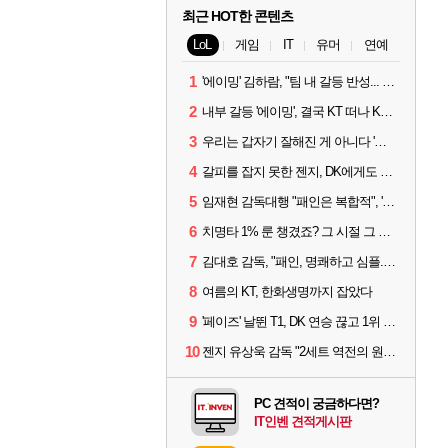
최근 HOT한 콘텐츠
LoL
게임
IT
유머
연예
1
'에이밍' 김하람, "팀 내 갈등 반성... 끝까지 뛰고 싶었다"
2
내부 갈등 '에이밍', 결국 KT 떠나 KRX로...'지우'와 트레이드
3
우리는 갑자기 잘해진 게 아니다 '씨맥' 김대호 감독의 자신감
4
갈피를 잡지 못한 젠지, DK에게도 0:2 패배
5
임재현 감독대행 "패인은 복합적", '도란' "팀에 과부하 왔다"
6
치명타 1% 룬 챙겼죠? 그 시절 그 감성 '롤 클래식' 30일 출시
7
김대호 감독, "패인, 명쾌하고 심플...다시 힘낼 수 있어"
8
여름의 KT, 한화생명까지 잡았다
9
'페이즈' 날뛴 T1, DK 연승 끊고 1위 지켜
10
젠지 유상욱 감독 "2세트 역전의 원인...너무 급했다"
PC 견적이 궁금하다면?
IT인벤 견적게시판