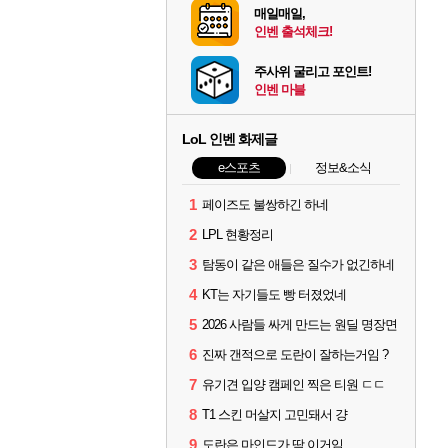
매일매일,
인벤 출석체크!
주사위 굴리고 포인트!
인벤 마블
LoL 인벤 화제글
e스포츠
정보&소식
1
페이즈도 불쌍하긴 하네
2
LPL 현황정리
3
탐동이 같은 애들은 질수가 없긴하네
4
KT는 자기들도 빵 터졌었네
5
2026 사람들 싸게 만드는 원딜 명장면
6
진짜 갠적으로 도란이 잘하는거임 ?
7
유기견 입양 캠페인 찍은 티원 ㄷㄷ
8
T1 스킨 머살지 고민돼서 걍
9
도란은 마인드가 딱 이거임.