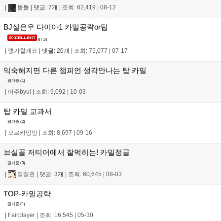
|
뚤툴
|
댓글: 7개
|
조회: 62,419
|
08-12
BJ설은우 다이아1 카밀공략or팁
8 / 14
|
렝가할게요
|
댓글: 20개
|
조회: 75,077
|
07-17
익숙해지면 다른 챔피언 생각안나는 탑 카밀
평가중 (
1
)
|
아주byul
|
조회: 9,092
|
10-03
탑 카밀 교과서
평가중 (
2
)
|
오르카밍밍
|
조회: 8,697
|
09-16
브실골 저티어에서 잘먹히는! 카밀정글
평가중 (
3
)
|
경찰관
|
댓글: 3개
|
조회: 60,645
|
08-03
TOP-카밀공략
평가중 (
1
)
|
Fairplayer
|
조회: 16,545
|
05-30