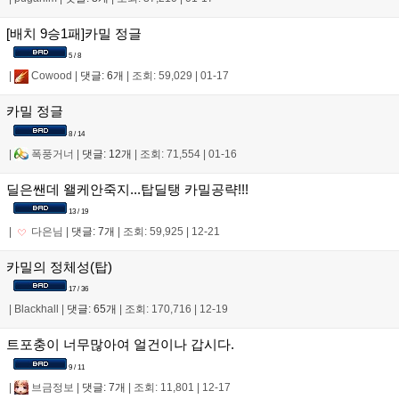
[배치 9승1패]카밀 정글
5 / 8
|
Cowood
|
댓글: 6개
|
조회: 59,029
|
01-17
카밀 정글
8 / 14
|
폭풍거너
|
댓글: 12개
|
조회: 71,554
|
01-16
딜은쌘데 왤케안죽지...탑딜탱 카밀공략!!!
13 / 19
|
다은님
|
댓글: 7개
|
조회: 59,925
|
12-21
카밀의 정체성(탑)
17 / 36
|
Blackhall
|
댓글: 65개
|
조회: 170,716
|
12-19
트포충이 너무많아여 얼건이나 갑시다.
9 / 11
|
브금정보
|
댓글: 7개
|
조회: 11,801
|
12-17