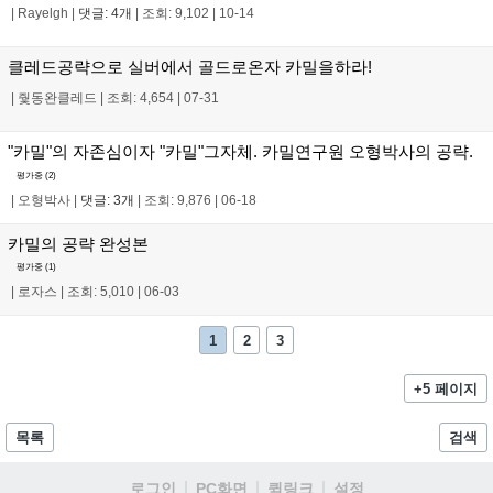
|
Rayelgh
|
댓글: 4개
|
조회: 9,102
|
10-14
클레드공략으로 실버에서 골드로온자 카밀을하라!
|
줯동완클레드
|
조회: 4,654
|
07-31
"카밀"의 자존심이자 "카밀"그자체. 카밀연구원 오형박사의 공략.
평가중 (
2
)
|
오형박사
|
댓글: 3개
|
조회: 9,876
|
06-18
카밀의 공략 완성본
평가중 (
1
)
|
로자스
|
조회: 5,010
|
06-03
1
2
3
+5 페이지
목록
검색
로그인
PC화면
퀵링크
설정