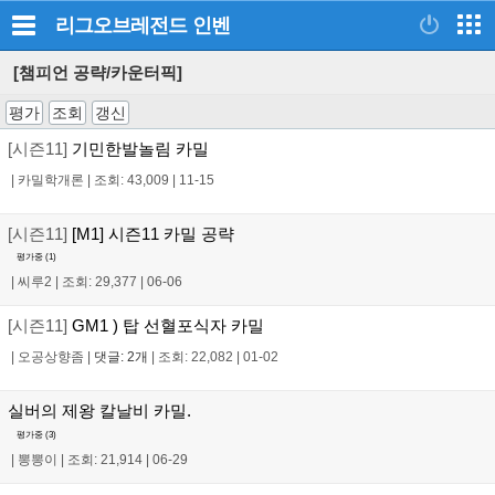
리그오브레전드
인벤
[챔피언 공략/카운터픽]
평가
조회
갱신
[시즌11]
기민한발놀림 카밀
|
카밀학개론
|
조회: 43,009
|
11-15
[시즌11]
[M1] 시즌11 카밀 공략
평가중 (
1
)
|
씨루2
|
조회: 29,377
|
06-06
[시즌11]
GM1 ) 탑 선혈포식자 카밀
|
오공상향좀
|
댓글: 2개
|
조회: 22,082
|
01-02
실버의 제왕 칼날비 카밀.
평가중 (
3
)
|
뽕뽕이
|
조회: 21,914
|
06-29