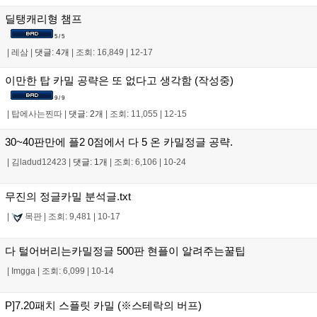
딜탱캐리형 챔프
5 / 5
|
레삼
|
댓글: 4개
|
조회: 16,849
|
12-17
이만한 탑 카밀 공략은 또 없다고 생각함 (작성중)
9 / 9
|
탑에사는찐따
|
댓글: 2개
|
조회: 11,055
|
12-15
30~40판만에 플2 0점에서 다 5 온 카밀정글 공략.
|
김ladud12423
|
댓글: 1개
|
조회: 6,106
|
10-24
무진의 정글카밀 분석글.txt
|
목판
|
조회: 9,481
|
10-17
다 털어버리는카밀정글 500판 현플이 알려주는꿀팁
|
Imgga
|
조회: 6,099
|
10-14
P]7.20패치 스플릿 카밀 (※스테락의 버프)