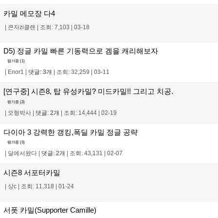
카밀 메모장 다4
|
큰자zi클랜
|
조회: 7,103
|
03-18
D5) 정글 카밀 빠른 기동력으로 겜을 캐리해보자
평가중 (
1
)
|
Enor1
|
댓글: 3개
|
조회: 32,259
|
03-11
[연구중] 시즌8, 탑 유성카밀? 미드카밀!! 그리고 치공.
평가중 (
3
)
|
오형박사
|
댓글: 2개
|
조회: 14,444
|
02-19
다이아 3 강력한 갱킹,폭딜 카밀 정글 공략
평가중 (
3
)
|
달에서왔다
|
댓글: 2개
|
조회: 43,131
|
02-07
시즌8 서포터카밀
|
상c
|
조회: 11,318
|
01-24
서폿 카밀(Supporter Camille)