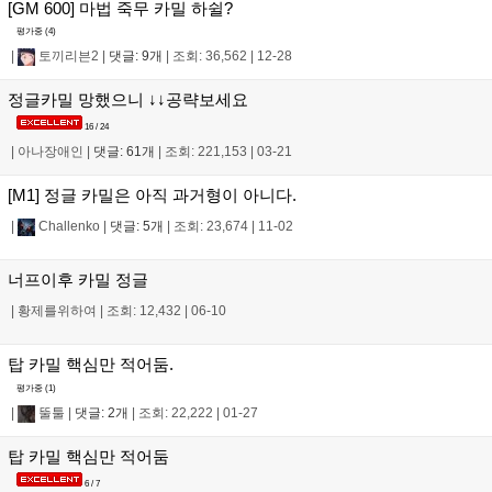
[GM 600] 마법 죽무 카밀 하쉴?
평가중 (
4
)
|
토끼리븐2
|
댓글: 9개
|
조회: 36,562
|
12-28
정글카밀 망했으니 ↓↓공략보세요
16 / 24
|
아나장애인
|
댓글: 61개
|
조회: 221,153
|
03-21
[M1] 정글 카밀은 아직 과거형이 아니다.
|
Challenko
|
댓글: 5개
|
조회: 23,674
|
11-02
너프이후 카밀 정글
|
황제를위하여
|
조회: 12,432
|
06-10
탑 카밀 핵심만 적어둠.
평가중 (
1
)
|
뚤툴
|
댓글: 2개
|
조회: 22,222
|
01-27
탑 카밀 핵심만 적어둠
6 / 7