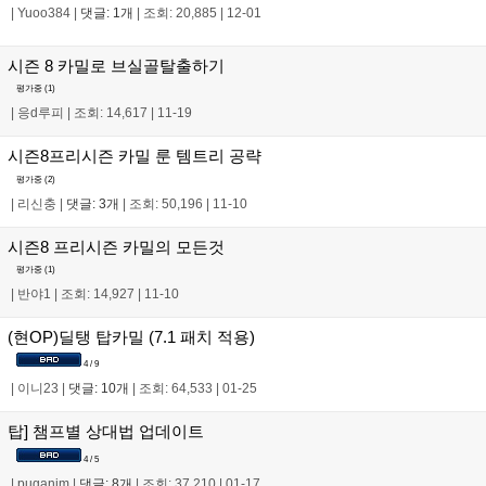
|
Yuoo384
|
댓글: 1개
|
조회: 20,885
|
12-01
시즌 8 카밀로 브실골탈출하기
평가중 (
1
)
|
응d루피
|
조회: 14,617
|
11-19
시즌8프리시즌 카밀 룬 템트리 공략
평가중 (
2
)
|
리신충
|
댓글: 3개
|
조회: 50,196
|
11-10
시즌8 프리시즌 카밀의 모든것
평가중 (
1
)
|
반야1
|
조회: 14,927
|
11-10
(현OP)딜탱 탑카밀 (7.1 패치 적용)
4 / 9
|
이니23
|
댓글: 10개
|
조회: 64,533
|
01-25
탑] 챔프별 상대법 업데이트
4 / 5
|
puganim
|
댓글: 8개
|
조회: 37,210
|
01-17