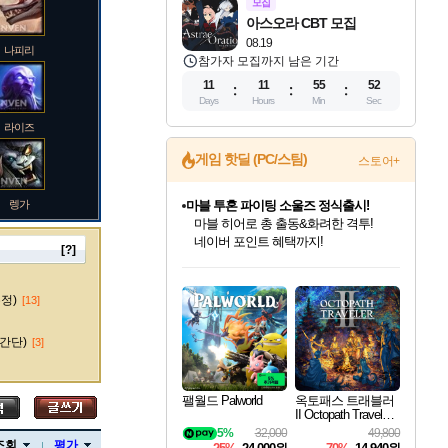
모집
아스오라 CBT 모집
08.19
나피리
참가자 모집까지 남은 기간
11
11
55
51
Days
Hours
Min
Sec
라이즈
게임 핫딜 (PC/스팀)
스토어+
렝가
마블 투혼 파이팅 소울즈 정식출시!
마블 히어로 총 출동&화려한 격투!
네이버 포인트 혜택까지!
[?]
인벤게임즈 8월 특별 할인!
드래곤소드: 어웨이크닝 입점!
문명 7 특별 할인!
귀무자: 검의 길 예약 판매 중!
비스트 오브 리인카네이션 정식 출시!
커세어 코브 출시 기념 할인!
더 렐릭 퍼스트 가디언 정식 출시
베데스다 40주년 기념 할인 중!
캡콤 프렌차이즈 할인 진행 중!
캡콤 일부 상품 상시 할인
스타워즈 은하계 레이서
로블록스 기프트 카드 공식 입점
인기 퍼블리셔 모음!
스팀으로 만나는 드래곤소드!
조선&고려 DLC 출시 예정
10% 할인과
게임프릭 신작 IP
해적'섬'을 발전시키자!
설화x하드코어 액션!
베데스다의 명작들을
몬헌, 바하 등 인기 IP를
몬헌 와일즈 & 드래곤즈 도그마2
인벤게임즈에서 10% 추가 적립
Robux를 가장 안전하고
마오카이
최대 90% 할인가를 만나보세요!
네이버혜택과 함께 만나보세요!
50%할인&추가 적립까지!
이니&베니 혜택까지!
네이버 혜택가와 함께 예약하세요!
할인&네이버혜택으로 만나보세요!
네이버페이 혜택과 만나보세요!
40주년 프로모션으로 만나보세요!
할인가에 만나보세요!
일부 에디션 상시 할인!
혜택으로 예약 판매 중
편안하게 충전하세요
수정)
[13]
간단)
[3]
바루스
팰월드 Palworld
옥토패스 트래블러
II Octopath Traveler I
I
5%
32,000
49,800
브랜드
조회
평가