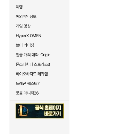
여행
해외게임정보
게임 영상
HyperX OMEN
브이 라이징
일곱 개의 대죄: Origin
몬스터헌터 스토리즈3
바이오하자드 레퀴엠
드래곤 퀘스트7
풋볼 매니저26