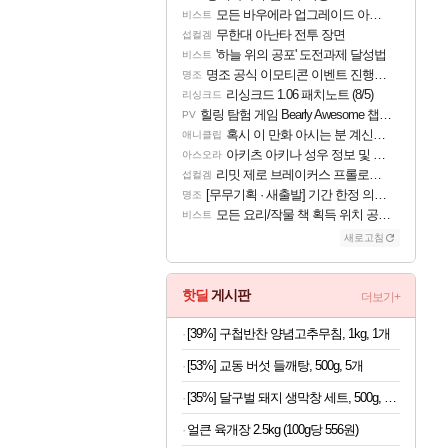
모든 바우에라 업그레이드 아이템 획득 위치 공략 (89개)
비스트
무한대 아난타 전투 장면
섭컬겜
'하늘 위의 공포' 도전과제 달성법
비스트
명조 공식 이모티콘 이벤트 진행해봤습니다! 참여부터 추첨까지????
명조
리싱크드 1.06 패치노트 (8/5)
리싱크드
힐링 탐험 게임 Bearly Awesome 챕터 1 트레일러
PV
혹시 이 만화 아시는 분 계신가요
애니클립
아키츠 아키나 성우 정보 및 주요 필모
아스오라
리밋 제로 브레이커스 프롤로그 테스트 후기 영상 업로드
섭컬겜
[무무기획 · 새출발] 기간 한정 의뢰 이벤트
명조
모든 요리/작물 책 획득 위치 공략 (36개) - 미식가 도전과제
비스트
새로고침
핫딜
게시판
더보기+
[39%] 구첩반찬 양념고추무침, 1kg, 1개
[53%] 교동 버섯 들깨탕, 500g, 5개
[35%] 달구벌 돼지 생막창 세트, 500g, 2봉
얼큰 육개장 2.5kg (100g당 556원)