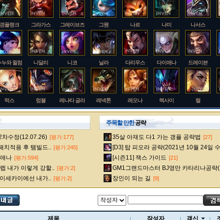
갱플랭크
그라가스
그레이브즈
그웬
나르
나미
나서스
누누와 윌럼프
니달리
니코
닐라
다리우스
다이애나
드레이븐
럭스
럼블
레나타 글라스크
레넥톤
레오나
렉사이
렐
주목할 만한
공략
수정(12.07.26)
35살 아재도 다1 가는 갱플 공략법
[평가:177]
[27]
룰루
르블랑
리 신
리븐
리산드라
릴리아
마스터 이
 패치적용 후 템빌드..
[D3] 탑 피오라 공략(2021년 10월 24일 
[평가:245]
다이애나
[시즌11] 잭스 가이드
[평가:594]
[21]
 내가 이렇게 강할..
GM1그랜드마스터 BJ영만 카타리나공략(
[평가:2]
멜
모데카이저
모르가나
문도 박사
미스 포츈
밀리오
바드
 이세카이에선 내가..
장인이 되는 길
[평가:2]
[9]
베인
벡스
벨베스
벨코즈
볼리베어
브라움
브라이어
제목
작성자
갱신