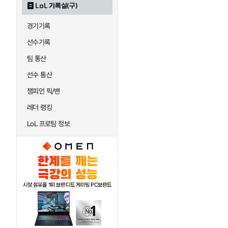
LoL 기록실(구)
하이머딩거
헤카림
경기기록
선수기록
팀 통산
선수 통산
챔피언 픽/밴
레더 랭킹
LoL 프로팀 정보