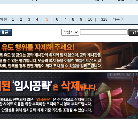
이전
1
|
2
|
3
|
4
|
5
|
6
|
7
|
8
|
9
|
10
|
...
|
328
다음
비에고
빅토르
뽀삐
사미라
사이온
사일러스
샤코
세트
소나
소라카
쉔
쉬바나
스몰더
스웨인
신드라
신지드
쓰레쉬
아리
아무무
아우렐리온 솔
아이번
아트록스
아펠리오스
알리스타
암베사
애니
애니비아
애쉬
오공
오로라
오른
오리아나
올라프
요네
요릭