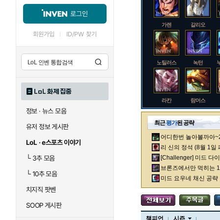
로그인
가렌
갈리오
회원가입
ID/PW 찾기
노틸러스
녹턴
LoL 화제 집중
라칸
람머스
정보 · 뉴스 모음
최근
평가
된 공략
유저 정보 게시판
어디한번 놀아볼까아~2차
로크
루시안
LoL · e스포츠 이야기
리 신의 정석 (8월 1일
└
3추 모음
[Challenger] 미드 
브론즈에서만 먹히는 1렙
└
10추 모음
말자하
말파이트
미드 요우네 채신 공략
치지직 팟벤
SOOP 게시판
바이
베이가
챔피언
시즌