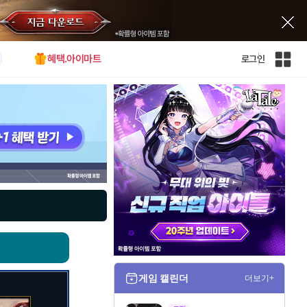
혜택.아이마트
로그인
인
벤
전
체
사
이
트
맵
게임 캘린더
더보기+