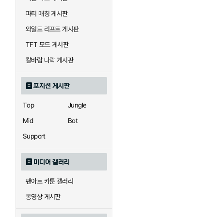
우르곳
워윅
파티 매칭 게시판
와일드 리프트 게시판
자이라
자크
TFT 모드 게시판
칼바람 나락 게시판
직스
진
포지션 게시판
Top
Jungle
카이사
카직스
Mid
Bot
Support
퀸
크산테
미디어 갤러리
팬아트 카툰 갤러리
트리스타나
트린다미어
동영상 게시판