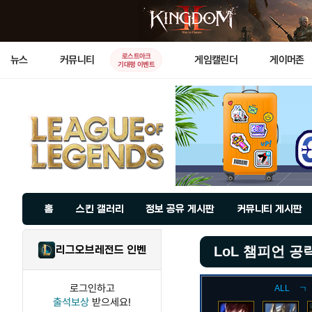
로스트아크
뉴스
커뮤니티
게임캘린더
게이머존
기대평 이벤트
홈
스킨 갤러리
정보 공유 게시판
커뮤니티 게시판
리그오브레전드 인벤
LoL 챔피언 공
로그인하고
ALL
ㄱ
출석보상
받으세요!