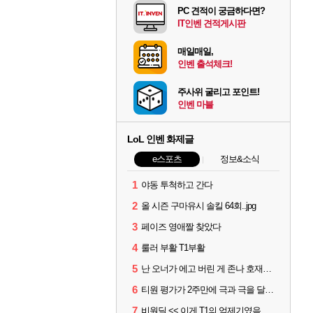
PC 견적이 궁금하다면?
IT인벤 견적게시판
매일매일,
인벤 출석체크!
주사위 굴리고 포인트!
인벤 마블
LoL 인벤 화제글
e스포츠
정보&소식
1
야동 투척하고 간다
2
올 시즌 구마유시 솔킬 64회..jpg
3
페이즈 영애짤 찾았다
4
룰러 부활 T1부활
5
난 오너가 에고 버린 게 존나 호재라고 봄
6
티원 평가가 2주만에 극과 극을 달리고 있네
7
비원딜 << 이게 T1의 억제기였음