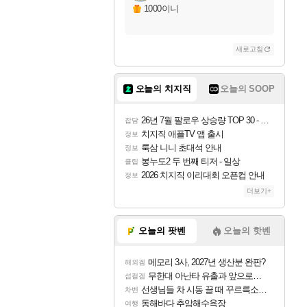
자야
1000이니
새로고침
조이
오늘의 치지직
오늘의 SOOP
카시오페아
26년 7월 팔로우 상승량 TOP 30 - 월간 치지직
잡담
치지직 애플TV 앱 출시
정보
룩삼 니니 초대석 안내
정보
코르키
봉누도2 두 번째 티저 - 일상
클립
2026 치지직 이리대회 오픈컵 안내
정보
더보기+
트런들
오늘의 팟벤
오늘의 핫벤
메모리 3사, 2027년 생산분 완판?
해외겜
피즈
무한대 아난타 유출과 앞으로의 예상 (루머)
섭컬겜
선생님들 차 시동 끌 때 꾸르륵소리나는데
차벤
동해바다 추암해수욕장
여행