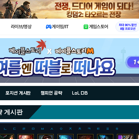
X
최대 90% 할인
라이브/영상
게이밍/IT
게임스토어
8월 프로모션
포지션 게시판
챔피언 공략
LoL DB
략 게시판
ㄴ
ㄷ
ㄹ
ㅁ
ㅂ
ㅅ
ㅇ
ㅈ
ㅊ
ㅋ
ㅌ
ㅍ
ㅎ