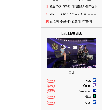
8
오늘 경기 못봤는데 3줄요약해주실분
9
페이즈 그장면 스트리머반응 ㄷㄷㄷ
10
난 진짜 주관적이긴한데 역2롤 페이즈같다
LoL LIVE 방송
크캣
Pray
LIVE
Canna
LIVE
Sangyoon
LIVE
울프
LIVE
Khan
LIVE