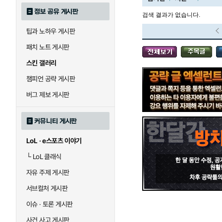
정보 공유 게시판
검색 결과가 없습니다.
팁과 노하우 게시판
블라디미르
블리츠크랭크
패치 노트 게시판
스킨 갤러리
세라핀
세주아니
챔피언 공략 게시판
버그 제보 게시판
시비르
신 짜오
커뮤니티 게시판
LoL · e스포츠 이야기
아칼리
아크샨
└
LoL 클래식
자유 주제 게시판
에코
엘리스
서브컬처 게시판
이슈 · 토론 게시판
사건 사고 게시판