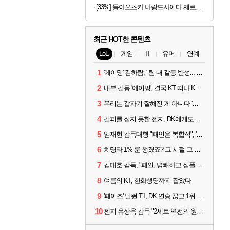
[33%] 동아오츠카 나랑드사이다 제로, 오리지널, 345ml, 24개
최근 HOT한 콘텐츠
LoL
게임
IT
유머
연예
1
'에이밍' 김하람, "팀 내 갈등 반성... 끝까지 뛰고 싶었다"
2
내부 갈등 '에이밍', 결국 KT 떠나 KRX로...'지우'와 트레이드
3
우리는 갑자기 잘해진 게 아니다 '씨맥' 김대호 감독의 자신감
4
갈피를 잡지 못한 젠지, DK에게도 0:2 패배
5
임재현 감독대행 "패인은 복합적", '도란' "팀에 과부하 왔다"
6
치명타 1% 룬 챙겼죠? 그 시절 그 감성 '롤 클래식' 30일 출시
7
김대호 감독, "패인, 명쾌하고 심플...다시 힘낼 수 있어"
8
여름의 KT, 한화생명까지 잡았다
9
'페이즈' 날뛴 T1, DK 연승 끊고 1위 지켜
10
젠지 유상욱 감독 "2세트 역전의 원인...너무 급했다"