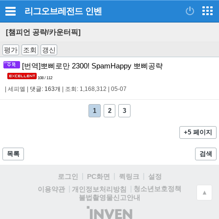
리그오브레전드
인벤
[챔피언 공략/카운터픽]
평가
조회
갱신
[번역]뽀삐로만 2300! SpamHappy 뽀삐공략
108 / 112
|
세피엘
|
댓글: 163개
|
조회: 1,168,312
|
05-07
1
2
3
+5 페이지
목록
검색
로그인
PC화면
퀵링크
설정
청소년보호정책
이용약관
개인정보처리방침
▲
불법촬영물신고안내
(주)