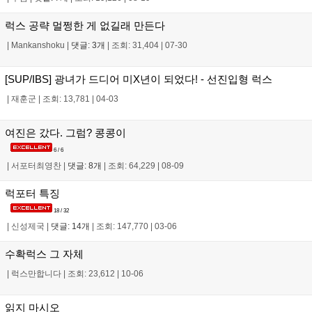
럭스 공략 멀쩡한 게 없길래 만든다
|
Mankanshoku
|
댓글: 3개
|
조회: 31,404
|
07-30
[SUP/IBS] 광녀가 드디어 미X년이 되었다! - 선진입형 럭스
|
재훈군
|
조회: 13,781
|
04-03
여진은 갔다. 그럼? 콩콩이
6 / 6
|
서포터최영찬
|
댓글: 8개
|
조회: 64,229
|
08-09
럭포터 특징
18 / 32
|
신성제국
|
댓글: 14개
|
조회: 147,770
|
03-06
수확럭스 그 자체
|
럭스만합니다
|
조회: 23,612
|
10-06
읽지 마시오