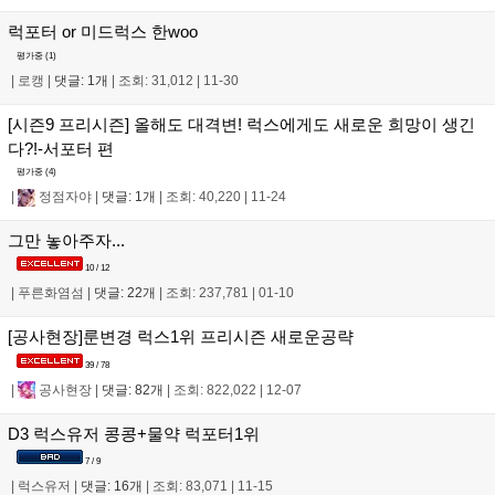
럭포터 or 미드럭스 한woo
평가중 (
1
)
|
로캥
|
댓글: 1개
|
조회: 31,012
|
11-30
[시즌9 프리시즌] 올해도 대격변! 럭스에게도 새로운 희망이 생긴
다?!-서포터 편
평가중 (
4
)
|
정점자야
|
댓글: 1개
|
조회: 40,220
|
11-24
그만 놓아주자...
10 / 12
|
푸른화염섬
|
댓글: 22개
|
조회: 237,781
|
01-10
[공사현장]룬변경 럭스1위 프리시즌 새로운공략
39 / 78
|
공사현장
|
댓글: 82개
|
조회: 822,022
|
12-07
D3 럭스유저 콩콩+물약 럭포터1위
7 / 9
|
럭스유저
|
댓글: 16개
|
조회: 83,071
|
11-15