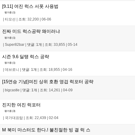
[9.11] 여진 럭스 서폿 사용법
평가중 (
1
)
|
티모선
|
조회: 32,200
|
06-06
진짜 미드 럭스공략 왜이러냐
평가중 (
1
)
|
Super82bar
|
댓글: 1개
|
조회: 33,855
|
05-14
시즌 9.6 딜탱 럭스 공략
평가중 (
1
)
|
데브로니
|
댓글: 1개
|
조회: 18,955
|
04-16
[15연승 기념]여진 상위 호환 영겁 럭포터 공략
|
bigcastle
|
댓글: 1개
|
조회: 14,261
|
04-09
진지한 여진 럭포터
평가중 (
3
)
|
국가대표탑
|
조회: 22,439
|
02-04
M 북미 마스터도 한다.! 불친절한 빙 결 럭 스