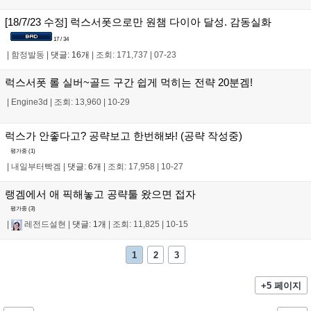
[18/7/23 수정] 럭스서폿으로만 원챔 다이아 달성. 감동실화
17 / 34
|
함정발동
|
댓글: 16개
|
조회: 171,737
|
07-23
럭스서폿 롤 실버~골드 구간 쉽게 먹히는 전략 20분겜!
|
Engine3d
|
조회: 13,960
|
10-29
럭스가 안좋다고? 공략보고 한번해봐! (공략 작성중)
평가중 (
1
)
|
내일부터빡겜
|
댓글: 6개
|
조회: 17,958
|
10-27
랭겜에서 애 픽해놓고 공략툴 왔으면 접자
평가중 (
3
)
|
레전드설현
|
댓글: 1개
|
조회: 11,825
|
10-15
1
2
3
+5 페이지