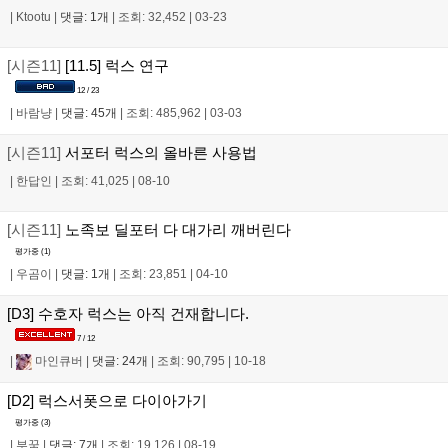
|
Ktootu
|
댓글: 1개
|
조회: 32,452
|
03-23
[시즌11]
[11.5] 럭스 연구
12 / 23
|
바람냥
|
댓글: 45개
|
조회: 485,962
|
03-03
[시즌11]
서포터 럭스의 올바른 사용법
|
한답인
|
조회: 41,025
|
08-10
[시즌11]
노족보 딜포터 다 대가리 깨버린다
평가중 (
1
)
|
우곰이
|
댓글: 1개
|
조회: 23,851
|
04-10
[D3] 수호자 럭스는 아직 건재합니다.
7 / 12
|
마인큐버
|
댓글: 24개
|
조회: 90,795
|
10-18
[D2] 럭스서폿으로 다이아가기
평가중 (
3
)
|
부꿈
|
댓글: 7개
|
조회: 19,126
|
08-19