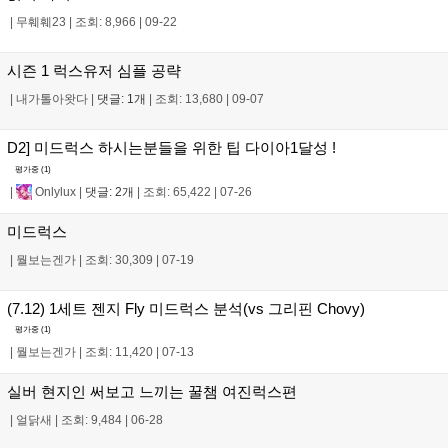
|
무훼훼23
|
조회: 8,966
|
09-22
시즌 1 럭스유저 심플 공략
|
내가톨아왓다
|
댓글: 1개
|
조회: 13,680
|
09-07
D2] 미드럭스 하시는분들을 위한 팁 다이아1달성 !
평가중 (
1
)
|
Onlylux
|
댓글: 2개
|
조회: 65,422
|
07-26
미드럭스
|
뭘보는겐가
|
조회: 30,309
|
07-19
(7.12) 1세트 젠지 Fly 미드럭스 분석(vs 그리핀 Chovy)
평가중 (
1
)
|
뭘보는겐가
|
조회: 11,420
|
07-13
실버 현지인 써보고 느끼는 꿀챔 여진럭스편
|
얼닭새
|
조회: 9,484
|
06-28