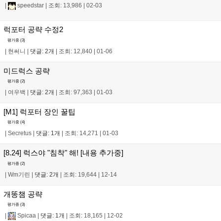
|
speedstar
|
조회: 13,986
|
02-03
럭포터 공략 수정2
평가중 (
3
)
|
현써니
|
댓글: 2개
|
조회: 12,840
|
01-06
미드럭스 공략
평가중 (
2
)
|
여우백
|
댓글: 2개
|
조회: 97,363
|
01-03
[M1] 럭포터 장인 꿀팁
평가중 (
4
)
|
Secretus
|
댓글: 1개
|
조회: 14,271
|
01-03
[8.24] 럭스야 "침착" 해! [내용 추가중]
평가중 (
2
)
|
Wm기린
|
댓글: 2개
|
조회: 19,644
|
12-14
개똥챔 공략
평가중 (
3
)
|
Spicaa
|
댓글: 1개
|
조회: 18,165
|
12-02