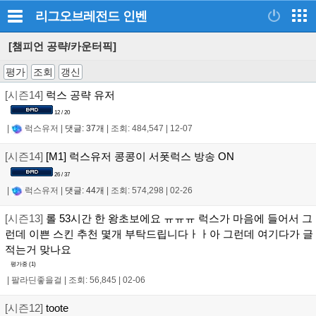
리그오브레전드
인벤
[챔피언 공략/카운터픽]
평가
조회
갱신
[시즌14]
럭스 공략 유저
12 / 20
|
럭스유저
|
댓글: 37개
|
조회: 484,547
|
12-07
[시즌14]
[M1] 럭스유저 콩콩이 서폿럭스 방송 ON
26 / 37
|
럭스유저
|
댓글: 44개
|
조회: 574,298
|
02-26
[시즌13]
롤 53시간 한 왕초보에요 ㅠㅠㅠ 럭스가 마음에 들어서 그
런데 이쁜 스킨 추천 몇개 부탁드립니다ㅏㅏ아 그런데 여기다가 글
적는거 맞나요
평가중 (
1
)
|
팔라딘좋을걸
|
조회: 56,845
|
02-06
[시즌12]
toote