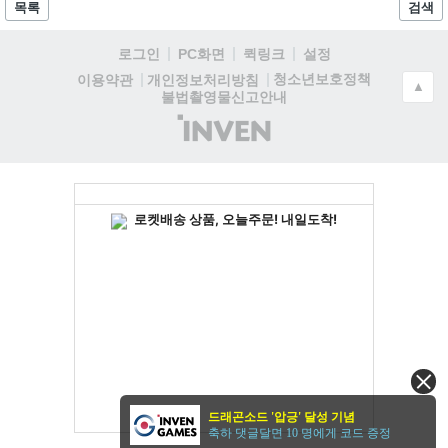
목록
검색
로그인
PC화면
퀵링크
설정
청소년보호정책
이용약관
개인정보처리방침
▲
불법촬영물신고안내
(주)
인
벤
드래곤소드 '압긍' 달성 기념
축하 댓글달면 10 명에게 코드 증정