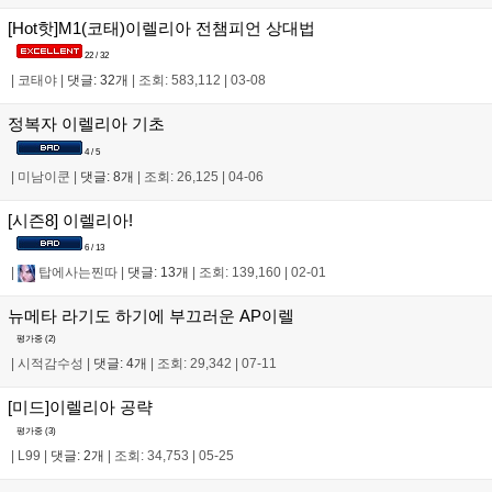
[Hot핫]M1(코태)이렐리아 전챔피언 상대법
22 / 32
|
코태야
|
댓글: 32개
|
조회: 583,112
|
03-08
정복자 이렐리아 기초
4 / 5
|
미남이쿤
|
댓글: 8개
|
조회: 26,125
|
04-06
[시즌8] 이렐리아!
6 / 13
|
탑에사는찐따
|
댓글: 13개
|
조회: 139,160
|
02-01
뉴메타 라기도 하기에 부끄러운 AP이렐
평가중 (
2
)
|
시적감수성
|
댓글: 4개
|
조회: 29,342
|
07-11
[미드]이렐리아 공략
평가중 (
3
)
|
L99
|
댓글: 2개
|
조회: 34,753
|
05-25