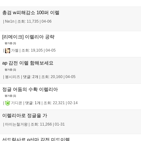
총검 w피해감소 100퍼 이렐
|
Ne1n
|
조회: 11,735
|
04-06
[리메이크] 이렐리아 공략
평가중 (
1
)
|
가젤
|
조회: 19,105
|
04-05
ap 감전 이렐 함해보세요
평가중 (
1
)
|
봉시리즈
|
댓글: 2개
|
조회: 20,160
|
04-05
정글 어둠의 수확 이렐리아
평가중 (
1
)
|
기디온
|
댓글: 1개
|
조회: 22,321
|
02-14
이렐리아로 정글을 가
|
마이는철거왕
|
조회: 11,266
|
01-31
선드락사르 q선마 감전 미드이렐