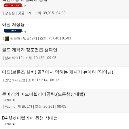
4 / 5
|
강심심
|
댓글: 1개
|
조회: 39,915
|
04-30
이렐 저장용
4 / 8
|
권은형
|
댓글: 2개
|
조회: 73,040
|
01-03
골드 개혁가 정도전급 챔피언
|
살려줘요12
|
조회: 10,468
|
09-05
미드(브론즈 실버) 골? 에서 먹히는 개사기 뉴메타 (약아님)
|
안녕하세요엉
|
조회: 16,614
|
08-17
큰머리의 미드이렐리아공략.(모든챔상대법)
평가중 (
4
)
|
Fading
|
댓글: 1개
|
조회: 20,261
|
08-05
D4 Mid 이렐리아 원챔 상대법
평가중 (
1
)