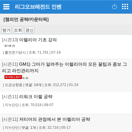
리그오브레전드
인벤
[챔피언 공략/카운터픽]
평가
조회
갱신
[시즌13]
이렐리아 기초 강의
평가중 (
2
)
|
롤전문가닭사
|
조회: 71,791
|
07-19
[시즌11]
GM1) 그마가 알려주는 이렐리아의 모든 꿀팁과 콤보 그
리고 라인관리까지
8 / 16
|
오공상향좀
|
댓글: 14개
|
조회: 312,272
|
01-24
[시즌11]
리워크 이렐 공략
|
지누단단
|
조회: 70,518
|
08-07
[시즌11]
저티어의 관점에서 본 이렐리아 공략
|
지누단단
|
댓글: 1개
|
조회: 32,716
|
05-17