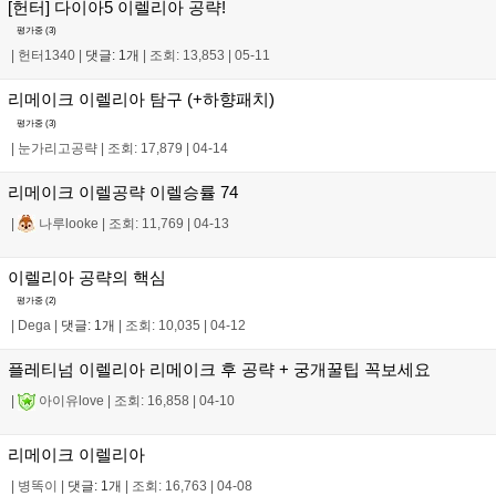
[헌터] 다이아5 이렐리아 공략!
평가중 (
3
)
|
헌터1340
|
댓글: 1개
|
조회: 13,853
|
05-11
리메이크 이렐리아 탐구 (+하향패치)
평가중 (
3
)
|
눈가리고공략
|
조회: 17,879
|
04-14
리메이크 이렐공략 이렐승률 74
|
나루looke
|
조회: 11,769
|
04-13
이렐리아 공략의 핵심
평가중 (
2
)
|
Dega
|
댓글: 1개
|
조회: 10,035
|
04-12
플레티넘 이렐리아 리메이크 후 공략 + 궁개꿀팁 꼭보세요
|
아이유love
|
조회: 16,858
|
04-10
리메이크 이렐리아
|
병똑이
|
댓글: 1개
|
조회: 16,763
|
04-08