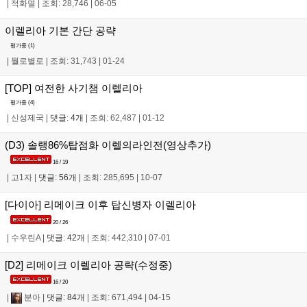
|
적화멸
|
조회: 28,746
|
06-05
이렐리아 기본 간단 공략
평가중 (
1
)
|
뭘로별로
|
조회: 31,743
|
01-24
[TOP] 여전한 사기챔 이렐리아
평가중 (
4
)
|
신성제국
|
댓글: 4개
|
조회: 62,487
|
01-12
(D3) 솔랭86%탑점화 이렐의라인전(영상추가)
16 / 19
|
고1자
|
댓글: 56개
|
조회: 285,695
|
10-07
[다이아] 리메이크 이후 탑신병자 이렐리아
20 / 26
|
수우린A
|
댓글: 42개
|
조회: 442,310
|
07-01
[D2] 리메이크 이렐리아 공략(수정중)
16 / 20
|
분아
|
댓글: 84개
|
조회: 671,494
|
04-15