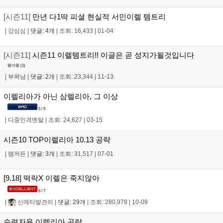
[시즌11]
만년 다1딱 피셜 현실적 서민이렐 템트리
|
강심심
|
댓글: 4개
|
조회: 16,433
|
01-04
[시즌11]
시즌11 이렐템트리!! 이글은 곧 성지가될것입니다
평가중 (
1
)
|
부왁남
|
댓글: 2개
|
조회: 23,344
|
11-13
이렐리아가 아닌 삼렐리아, 그 이상
5 / 5
|
다중인격멘탈
|
조회: 24,627
|
03-15
시즌10 TOP이렐리아 10.13 공략
|
램저든
|
댓글: 3개
|
조회: 31,517
|
07-01
[9.18] 떡락X 이렐은 죽지않아
6 / 7
|
신메타발견러
|
댓글: 29개
|
조회: 280,978
|
10-09
숙련자용 이렐리아 공략