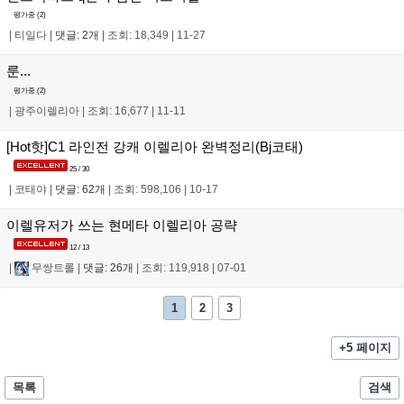
평가중 (
2
)
|
티일다
|
댓글: 2개
|
조회: 18,349
|
11-27
룬...
평가중 (
2
)
|
광주이렐리아
|
조회: 16,677
|
11-11
[Hot핫]C1 라인전 강캐 이렐리아 완벽정리(Bj코태)
25 / 30
|
코태야
|
댓글: 62개
|
조회: 598,106
|
10-17
이렐유저가 쓰는 현메타 이렐리아 공략
12 / 13
|
무쌍트롤
|
댓글: 26개
|
조회: 119,918
|
07-01
1
2
3
+5 페이지
목록
검색