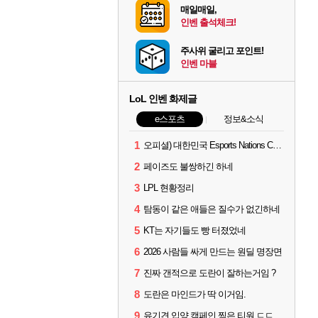
매일매일,
인벤 출석체크!
주사위 굴리고 포인트!
인벤 마블
LoL 인벤 화제글
e스포츠
정보&소식
1
오피셜) 대한민국 Esports Nations Cup 2026 국가대표 명단 모두 확정
2
페이즈도 불쌍하긴 하네
3
LPL 현황정리
4
탐동이 같은 애들은 질수가 없긴하네
5
KT는 자기들도 빵 터졌었네
6
2026 사람들 싸게 만드는 원딜 명장면
7
진짜 갠적으로 도란이 잘하는거임 ?
8
도란은 마인드가 딱 이거임.
9
유기견 입양 캠페인 찍은 티원 ㄷㄷ