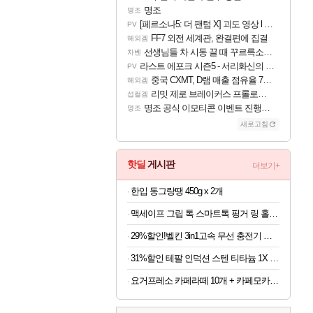
명조
명조
[페르소나5: 더 팬텀 X] 괴도 영상 l 타카마키 안·댄싱 스타
PV
FF7 외전 세계관, 완결편에 집결
해외겜
선생님들 차 시동 끌 때 꾸르륵소리나는데
차벤
라스트 에포크 시즌5 - 서리화신의 분노 티저
PV
중국 CXMT, D램 매출 점유율 7%…글로벌 4위로 부상
해외겜
리밋 제로 브레이커스 프롤로그 테스트 후기 영상 업로드
섭컬겜
명조 공식 이모티콘 이벤트 진행해봤습니다! 참여부터 추첨까지????
명조
새로고침
핫딜
게시판
더보기+
한입 동그랑땡 450g x 2개
맥세이프 그립 톡 스마트톡 핑거 링 홀더 아이폰 갤럭시 자석 거치대
29%할인!벨킨 3in1고속 무선 충전기 갤럭시S26 아이폰17 호환
31%할인 테팔 인덕션 스텐 티타늄 1X 디네토 프라이팬 28CM
요거프레소 카페라떼 10개 + 카페모카 10개