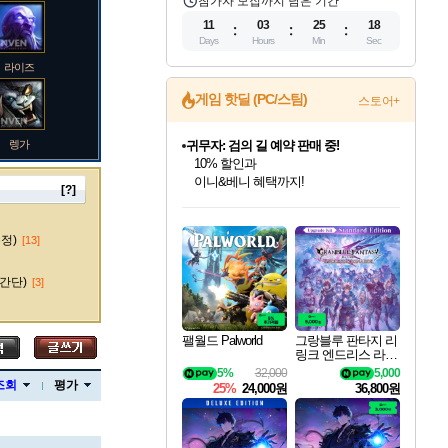
참가자 모집까지 남은 기간
11
03
25
17
Days
Hours
Min
Sec
라이즈
게임 핫딜 (PC/스팀)
스토어+
렝가
귀무자: 검의 길 예약 판매 중!
10% 할인과
이니&베니 혜택까지!
[?]
인벤게임즈 8월 특별 할인!
드래곤소드: 어웨이크닝 입점!
문명 7 특별 할인!
마블 투혼 파이팅 소울즈 정식출시!
비스트 오브 리인카네이션 정식 출시!
커세어 코브 출시 기념 할인!
더 렐릭 퍼스트 가디언 정식 출시
베데스다 40주년 기념 할인 중!
캡콤 프렌차이즈 할인 진행 중!
캡콤 일부 상품 상시 할인
스타워즈 은하계 레이서
로블록스 기프트 카드 공식 입점
인기 퍼블리셔 모음!
스팀으로 만나는 드래곤소드!
조선&고려 DLC 출시 예정
마블 히어로 총 출동&화려한 격투!
게임프릭 신작 IP
해적'섬'을 발전시키자!
설화x하드코어 액션!
베데스다의 명작들을
몬헌, 바하 등 인기 IP를
몬헌 와일즈 & 드래곤즈 도그마2
인벤게임즈에서 10% 추가 적립
Robux를 가장 안전하고
마오카이
최대 90% 할인가를 만나보세요!
네이버혜택과 함께 만나보세요!
50%할인&추가 적립까지!
네이버 포인트 혜택까지!
네이버 혜택가와 함께 예약하세요!
할인&네이버혜택으로 만나보세요!
네이버페이 혜택과 만나보세요!
40주년 프로모션으로 만나보세요!
할인가에 만나보세요!
일부 에디션 상시 할인!
혜택으로 예약 판매 중
편안하게 충전하세요
수정)
[13]
간단)
[3]
바루스
팰월드 Palworld
그랑블루 판타지 리
링크 엔드리스 라그
나로크 업그레이드
5%
32,000
5,000
브랜드
킷 Granblue Fantasy
조회
평가
25%
24,000원
36,800원
Relink Endless Ragn
arok Upgrade Kit DL
C