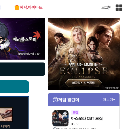
혜택.아이마트
로그인
인
벤
전
체
사
이
트
맵
게임 캘린더
더보기+
모집
아스오라 CBT 모집
08.19
나피리