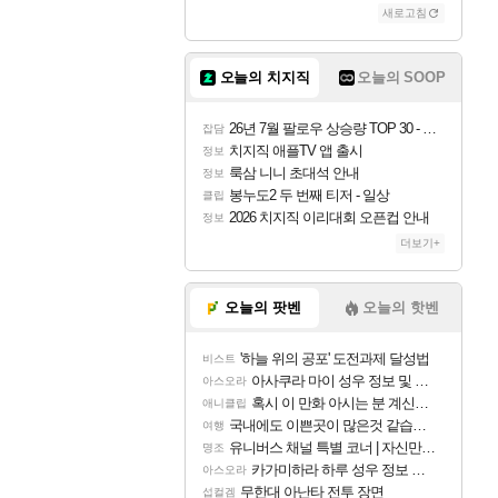
새로고침
조이
오늘의 치지직
오늘의 SOOP
카시오페아
26년 7월 팔로우 상승량 TOP 30 - 월간 치지직
잡담
치지직 애플TV 앱 출시
정보
룩삼 니니 초대석 안내
정보
코르키
봉누도2 두 번째 티저 - 일상
클립
2026 치지직 이리대회 오픈컵 안내
정보
더보기+
트런들
오늘의 팟벤
오늘의 핫벤
'하늘 위의 공포' 도전과제 달성법
비스트
피즈
아사쿠라 마이 성우 정보 및 주요 필모
아스오라
혹시 이 만화 아시는 분 계신가요
애니클립
국내에도 이쁜곳이 많은것 같습니다
여행
유니버스 채널 특별 코너 | 자신만의 스타일
명조
카가미하라 하루 성우 정보 및 주요 필모
아스오라
무한대 아난타 전투 장면
섭컬겜