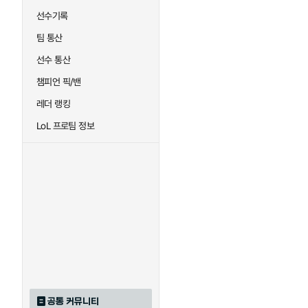
선수기록
팀 통산
선수 통산
챔피언 픽/밴
레더 랭킹
LoL 프로팀 정보
공통 커뮤니티