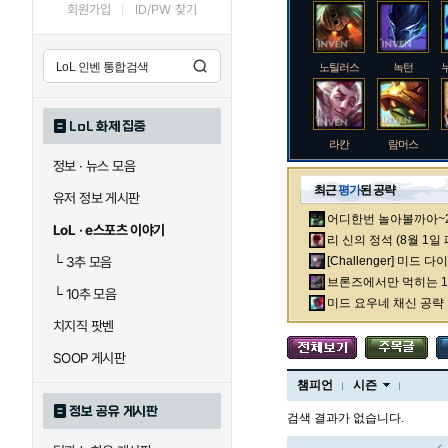
회원가입
ID/PW 찾기
노틸러스
녹턴
LoL 화제 집중
라칸
람머스
정보 · 뉴스 모음
최근
평가
된 공략
유저 정보 게시판
어디한번 놀아볼까아~2차
로크
루시안
LoL · e스포츠 이야기
리 신의 정석 (8월 1일
└
3추 모음
[Challenger] 미드 
브론즈에서만 먹히는 1렙
└
10추 모음
말자하
말파이트
미드 요우네 채신 공략
치지직 팟벤
SOOP 게시판
바이
베이가
챔피언
시즌
정보 공유 게시판
검색 결과가 없습니다.