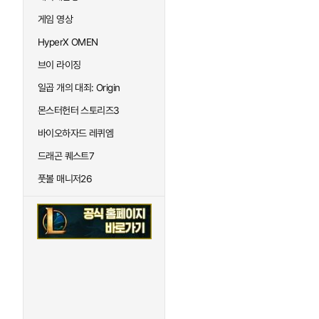
게임 영상
HyperX OMEN
브이 라이징
일곱 개의 대죄: Origin
몬스터헌터 스토리즈3
바이오하자드 레퀴엠
드래곤 퀘스트7
풋볼 매니저26