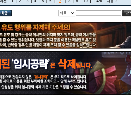
이전
1
|
2
|
3
|
4
|
5
|
6
|
7
|
8
|
9
|
10
|
...
|
328
다음
비에고
빅토르
뽀삐
사미라
사이온
사일러스
샤코
세트
소나
소라카
쉔
쉬바나
스몰더
스웨인
신드라
신지드
쓰레쉬
아리
아무무
아우렐리온 솔
아이번
아트록스
아펠리오스
알리스타
암베사
애니
애니비아
애쉬
오공
오로라
오른
오리아나
올라프
요네
요릭
유나라
유미
이렐리아
이블린
이즈리얼
일라오이
자르반 4세