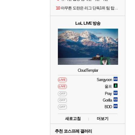
10
아무튼 도란은 리그 단독1위 팀 탑솔러라는거임
LoL LIVE 방송
CloudTemplar
Sangyoon
LIVE
울프
LIVE
Pray
OFF
Gorilla
OFF
BDD
OFF
새로고침
더보기
추천 코스프레 갤러리