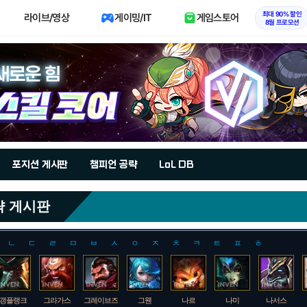
최대 90% 할인
라이브/영상
게이밍/IT
게임스토어
8월 프로모션
포지션 게시판
챔피언 공략
LoL DB
략 게시판
ㄴ
ㄷ
ㄹ
ㅁ
ㅂ
ㅅ
ㅇ
ㅈ
ㅊ
ㅋ
ㅌ
ㅍ
ㅎ
갱플랭크
그라가스
그레이브즈
그웬
나르
나미
나서스