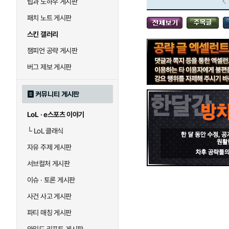
팁과 노하우 게시판
블라디미르
블리츠크랭크
패치 노트 게시판
스킨 갤러리
세라핀
세주아니
챔피언 공략 게시판
버그 제보 게시판
시비르
신 짜오
커뮤니티 게시판
LoL · e스포츠 이야기
아칼리
아크샨
└
LoL 클래식
자유 주제 게시판
에코
엘리스
서브컬처 게시판
이슈 · 토론 게시판
사건 사고 게시판
우르곳
워윅
파티 매칭 게시판