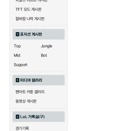
와일드 리프트 게시판
자이라
자크
TFT 모드 게시판
칼바람 나락 게시판
직스
진
포지션 게시판
Top
Jungle
카이사
카직스
Mid
Bot
Support
퀸
크산테
미디어 갤러리
팬아트 카툰 갤러리
트리스타나
트린다미어
동영상 게시판
LoL 기록실(구)
하이머딩거
헤카림
경기기록