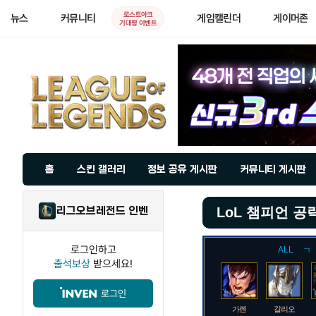
로스트아크
뉴스
커뮤니티
게임캘린더
게이머존
기대평 이벤트
홈
스킨 갤러리
정보 공유 게시판
커뮤니티 게시판
리그오브레전드 인벤
LoL 챔피언 공
로그인하고
ALL
ㄱ
출석보상
받으세요!
로그인
가렌
갈리오