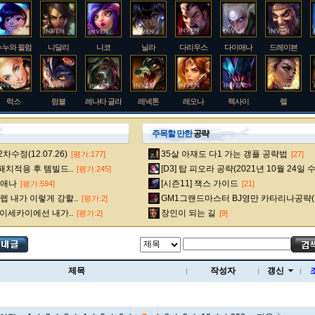
누누와 윌럼프
니달리
니코
닐라
다리우스
다이애나
드레이븐
럭스
럼블
레나타 글라스크
레넥톤
레오나
렉사이
렐
주목할 만한
공략
수정(12.07.26)
35살 아재도 다1 가는 갱플 공략법
[평가:177]
[27]
룰루
르블랑
리 신
리븐
리산드라
릴리아
마스터 이
 패치적용 후 템빌드..
[D3] 탑 피오라 공략(2021년 10월 24일 
[평가:245]
다이애나
[시즌11] 잭스 가이드
[평가:594]
[21]
 내가 이렇게 강할..
GM1그랜드마스터 BJ영만 카타리나공략(
[평가:2]
멜
모데카이저
모르가나
문도 박사
미스 포츈
밀리오
바드
 이세카이에선 내가..
장인이 되는 길
[평가:2]
[9]
베인
벡스
벨베스
벨코즈
볼리베어
브라움
브라이어
제목
작성자
갱신