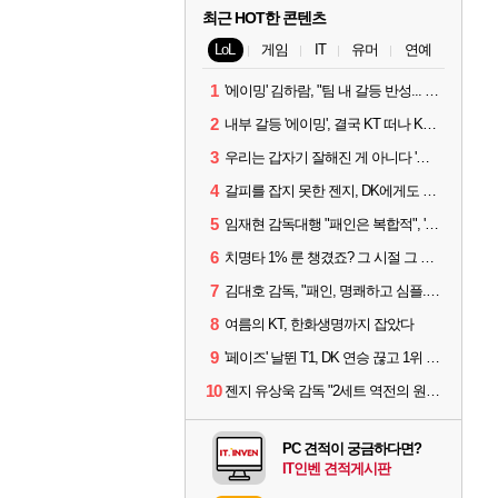
최근 HOT한 콘텐츠
LoL
게임
IT
유머
연예
1
'에이밍' 김하람, "팀 내 갈등 반성... 끝까지 뛰고 싶었다"
2
내부 갈등 '에이밍', 결국 KT 떠나 KRX로...'지우'와 트레이드
3
우리는 갑자기 잘해진 게 아니다 '씨맥' 김대호 감독의 자신감
4
갈피를 잡지 못한 젠지, DK에게도 0:2 패배
5
임재현 감독대행 "패인은 복합적", '도란' "팀에 과부하 왔다"
6
치명타 1% 룬 챙겼죠? 그 시절 그 감성 '롤 클래식' 30일 출시
7
김대호 감독, "패인, 명쾌하고 심플...다시 힘낼 수 있어"
8
여름의 KT, 한화생명까지 잡았다
9
'페이즈' 날뛴 T1, DK 연승 끊고 1위 지켜
10
젠지 유상욱 감독 "2세트 역전의 원인...너무 급했다"
PC 견적이 궁금하다면?
IT인벤 견적게시판