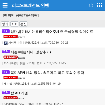
리그오브레전드
인벤
[챔피언 공략/카운터픽]
평가
조회
갱신
상대법원하시는챔피언적어주세요 추석당일 업데이트
102 / 110
|
파티투나잇
|
댓글: 522개
|
조회: 726,786
|
09-23
시즌4때봅시다 (영상추가)
122 / 168
|
파티투나잇
|
댓글: 731개
|
조회: 2,733,665
|
11-27
북미AP케넨의 정석, 솔로미드 최고 조회수 공략
181 / 198
|
세피엘
|
댓글: 193개
|
조회: 2,253,585
|
04-19
탑 AD 케넨
85 / 125
|
STVitamin
|
댓글: 158개
|
조회: 929,749
|
02-27