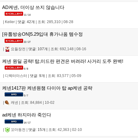
AD케넨, 더이상 쓰지 않습니다
11 / 14
|
Keiler
|
댓글: 42개
|
조회: 285,310
|
08-28
[유툽방송ON]5.29입대 휴가나옴 템수정
22 / 27
|
요들장전
|
댓글: 107개
|
조회: 692,148
|
08-16
케넨 원딜 공략! 탑,미드란 편견은 버려라! 사거리 도주 완벽!
6 / 8
|
디렉터마스터
|
댓글: 9개
|
조회: 83,577
|
05-09
케넨1417판 케넨원챔 다이아 탑 ap케넨 공략
5 / 7
|
캐넨
|
조회: 84,884
|
10-02
ad케넨 하지마라 죽인다
14 / 17
|
꼬마동전
|
댓글: 15개
|
조회: 42,363
|
02-10