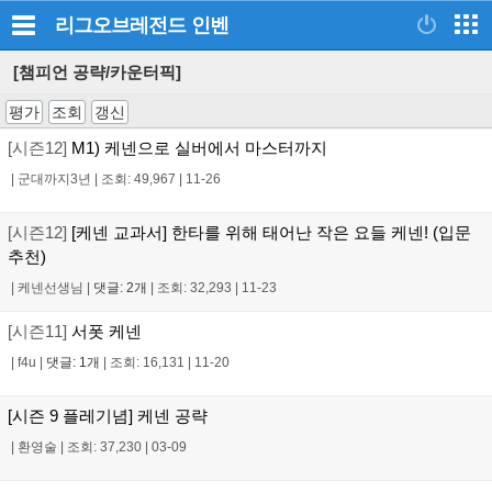
리그오브레전드
인벤
[챔피언 공략/카운터픽]
평가
조회
갱신
[시즌12]
M1) 케넨으로 실버에서 마스터까지
|
군대까지3년
|
조회: 49,967
|
11-26
[시즌12]
[케넨 교과서] 한타를 위해 태어난 작은 요들 케넨! (입문
추천)
|
케넨선생님
|
댓글: 2개
|
조회: 32,293
|
11-23
[시즌11]
서폿 케넨
|
f4u
|
댓글: 1개
|
조회: 16,131
|
11-20
[시즌 9 플레기념] 케넨 공략
|
환영술
|
조회: 37,230
|
03-09