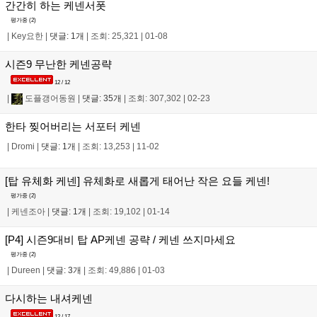
간간히 하는 케넨서폿
평가중 (
2
)
|
Key요한
|
댓글: 1개
|
조회: 25,321
|
01-08
시즌9 무난한 케넨공략
12 / 12
|
도플갱어동원
|
댓글: 35개
|
조회: 307,302
|
02-23
한타 찢어버리는 서포터 케넨
|
Dromi
|
댓글: 1개
|
조회: 13,253
|
11-02
[탑 유체화 케넨] 유체화로 새롭게 태어난 작은 요들 케넨!
평가중 (
2
)
|
케넨조아
|
댓글: 1개
|
조회: 19,102
|
01-14
[P4] 시즌9대비 탑 AP케넨 공략 / 케넨 쓰지마세요
평가중 (
2
)
|
Dureen
|
댓글: 3개
|
조회: 49,886
|
01-03
다시하는 내셔케넨
12 / 17