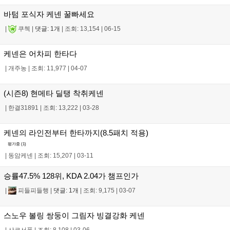
바텀 포식자 케넨 꿀빠세요
|
쿠첵
|
댓글: 1개
|
조회: 13,154
|
06-15
케넨은 어차피 한타다
|
개주농
|
조회: 11,977
|
04-07
(시즌8) 현메타 딜탱 착취케넨
|
한결31891
|
조회: 13,222
|
03-28
케넨의 라인전부터 한타까지(8.5패치 적용)
평가중 (
1
)
|
동암케넨
|
조회: 15,207
|
03-11
승률47.5% 128위, KDA 2.04가 챔프인가
|
피들피들행
|
댓글: 1개
|
조회: 9,175
|
03-07
스노우 볼링 쌍둥이 그림자 빙결강화 케넨
|
샤코서폿
|
조회: 8,108
|
03-06