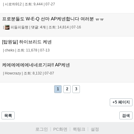
|
시로하912
|
조회: 9,444
|
07-27
프로분들도 W-E-Q 선마 AP케넨합니다 여러분 ㅠㅠ
|
피들피들행
|
댓글: 4개
|
조회: 14,814
|
07-16
[탑원딜] 하이브리드 케넨
|
cheks
|
조회: 11,678
|
07-13
케에에에에에네네르기파!! AP케넨
|
Howcrazy
|
조회: 8,132
|
07-07
1
2
3
+5 페이지
목록
검색
로그인
PC화면
퀵링크
설정