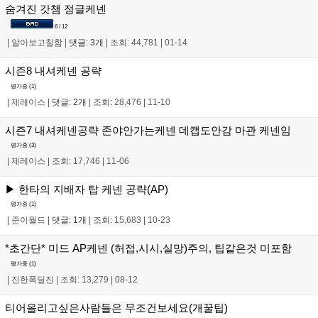
숨겨진 갓챔 정글케넨
6 / 12
|
알아보고칠함
|
댓글: 3개
|
조회: 44,781
|
01-14
시즌8 내셔케넨 공략
평가중 (
1
)
|
제레이스
|
댓글: 2개
|
조회: 28,476
|
11-10
시즌7 내셔케넨공략 존야안가는케넨 데캡도안감 마관 케넨임
평가중 (
3
)
|
제레이스
|
조회: 17,746
|
11-06
▶ 한타의 지배자 탑 케넨 공략(AP)
평가중 (
1
)
|
준이월드
|
댓글: 1개
|
조회: 15,683
|
10-23
*초간단* 미드 AP케넨 (허접,시시,실망)주의, 팁같은것 미포함
평가중 (
1
)
|
진한폭딜진
|
조회: 13,279
|
08-12
티어올리고싶은사람들은 무조건보세요(개꿀팁)