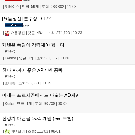
|
제레이스
|
댓글: 59개
|
조회: 283,882
|
11-03
[요들장전] 룬수정 D-172
5 / 12
|
요들장전
|
댓글: 48개
|
조회: 374,703
|
10-23
케넨은 폭딜이 강력해야 합니다.
평가중 (
2
)
|
Lanma
|
댓글: 1개
|
조회: 20,916
|
09-30
한타 파괴에 좋은 AP케넨 공략
평가중 (
1
)
|
조태뽕
|
조회: 26,688
|
09-15
이제는 프로시즌에서도 나오는 AD케넨
|
Keiler
|
댓글: 4개
|
조회: 93,738
|
08-02
전성기 마린급 1vs5 케넨 (feat.트할)
평가중 (
1
)
|
미녀달려
|
조회: 11,703
|
08-01