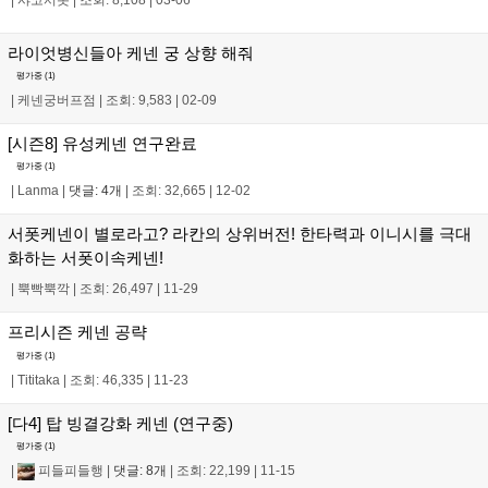
라이엇병신들아 케넨 궁 상향 해줘
평가중 (
1
)
|
케넨궁버프점
|
조회: 9,583
|
02-09
[시즌8] 유성케넨 연구완료
평가중 (
1
)
|
Lanma
|
댓글: 4개
|
조회: 32,665
|
12-02
서폿케넨이 별로라고? 라칸의 상위버전! 한타력과 이니시를 극대
화하는 서폿이속케넨!
|
뿍빡뿍깍
|
조회: 26,497
|
11-29
프리시즌 케넨 공략
평가중 (
1
)
|
Tititaka
|
조회: 46,335
|
11-23
[다4] 탑 빙결강화 케넨 (연구중)
평가중 (
1
)
|
피들피들행
|
댓글: 8개
|
조회: 22,199
|
11-15