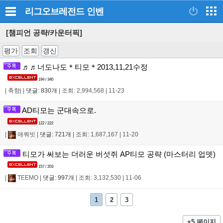
리그오브레전드
인벤
[챔피언 공략/카운터픽]
평가
조회
갱신
♬♬너도나도＊티모＊2013,11,21수정
194 / 340
|
축향j
|
댓글: 830개
|
조회: 2,994,568
|
11-23
AD티모는 군대속으로.
122 / 222
|
애쿼빗
|
댓글: 721개
|
조회: 1,687,167
|
11-20
티모가 써보는 더러운 버섯쥐 AP티모 공략 (마스터리 업뎃)
157 / 203
|
TEEMO
|
댓글: 997개
|
조회: 3,132,530
|
11-06
1
2
3
+5 페이지