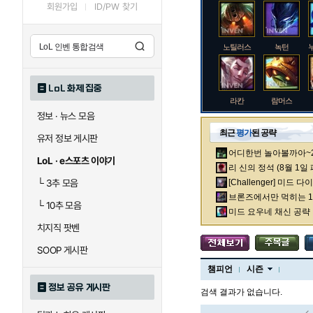
회원가입
ID/PW 찾기
노틸러스
녹턴
LoL 화제 집중
라칸
람머스
정보 · 뉴스 모음
최근
평가
된 공략
유저 정보 게시판
어디한번 놀아볼까아~2차
로크
루시안
LoL · e스포츠 이야기
리 신의 정석 (8월 1일
└
3추 모음
[Challenger] 미드 
브론즈에서만 먹히는 1렙
└
10추 모음
말자하
말파이트
미드 요우네 채신 공략
치지직 팟벤
SOOP 게시판
바이
베이가
챔피언
시즌
정보 공유 게시판
검색 결과가 없습니다.