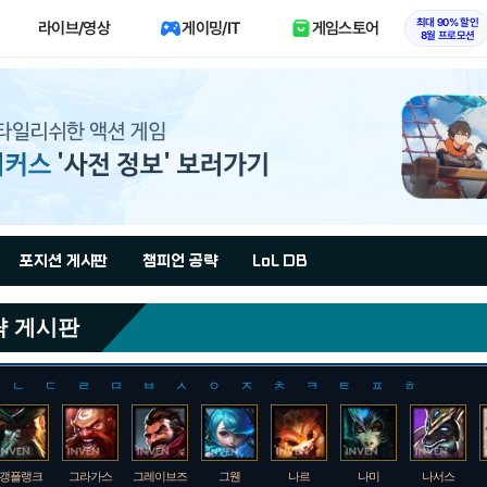
최대 90% 할인
라이브/영상
게이밍/IT
게임스토어
8월 프로모션
포지션 게시판
챔피언 공략
LoL DB
략 게시판
ㄴ
ㄷ
ㄹ
ㅁ
ㅂ
ㅅ
ㅇ
ㅈ
ㅊ
ㅋ
ㅌ
ㅍ
ㅎ
갱플랭크
그라가스
그레이브즈
그웬
나르
나미
나서스