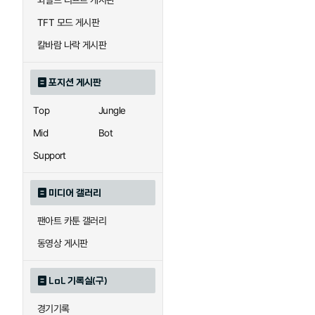
와일드 리프트 게시판
자이라
자크
TFT 모드 게시판
칼바람 나락 게시판
직스
진
포지션 게시판
Top
Jungle
카이사
카직스
Mid
Bot
Support
퀸
크산테
미디어 갤러리
팬아트 카툰 갤러리
트리스타나
트린다미어
동영상 게시판
LoL 기록실(구)
하이머딩거
헤카림
경기기록