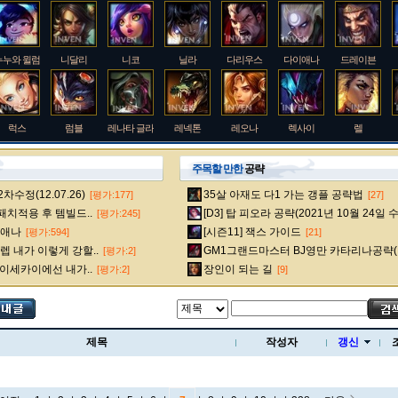
누누와 윌럼프
니달리
니코
닐라
다리우스
다이애나
드레이븐
럭스
럼블
레나타 글라스크
레넥톤
레오나
렉사이
렐
주목할 만한
공략
수정(12.07.26)
35살 아재도 다1 가는 갱플 공략법
[평가:177]
[27]
룰루
르블랑
리 신
리븐
리산드라
릴리아
마스터 이
 패치적용 후 템빌드..
[D3] 탑 피오라 공략(2021년 10월 24일 
[평가:245]
다이애나
[시즌11] 잭스 가이드
[평가:594]
[21]
 내가 이렇게 강할..
GM1그랜드마스터 BJ영만 카타리나공략(
[평가:2]
멜
모데카이저
모르가나
문도 박사
미스 포츈
밀리오
바드
 이세카이에선 내가..
장인이 되는 길
[평가:2]
[9]
베인
벡스
벨베스
벨코즈
볼리베어
브라움
브라이어
제목
작성자
갱신