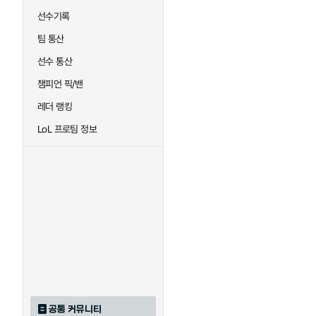
선수기록
팀 통산
선수 통산
챔피언 픽/밴
레더 랭킹
LoL 프로팀 정보
공통 커뮤니티