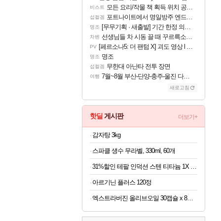
모든 요리/작물 책 획득 위치 공략 (36개) - 미식가 도전과제
비스트
포트나이트에서 명일방주 엔드필드 [펠리카] 판매 예정
섭컬겜
[무무기획 · 새출발] 기간 한정 의뢰 이벤트
명조
선생님들 차 시동 끌 때 꾸르륵소리나는데
차벤
[페르소나5: 더 팬텀 X] 괴도 영상 l 타카마키 안·댄싱 스타
PV
명조
명조
무한대 아난타 전투 장면
섭컬겜
7월~8월 부산-단양-충주-울진 다녀왔어요~
여행
새로고침
핫딜
게시판
더보기+
감자탕 3kg
스파클 생수 무라벨, 330ml, 60개
31%할인 테팔 인덕션 스텐 티타늄 1X 디네토 프라이팬 28CM
아르기닌 플러스 120정
엑스트라버진 올리브오일 30캡슐 x 8박스