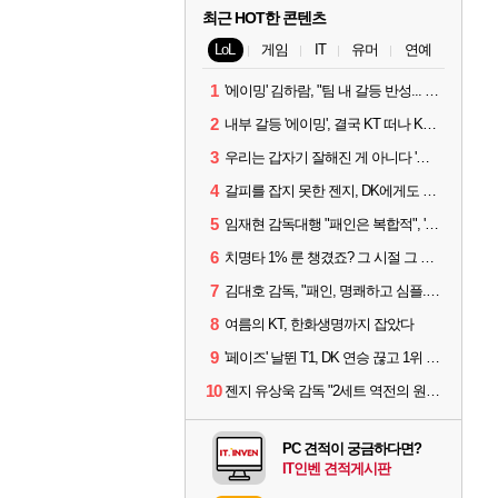
최근 HOT한 콘텐츠
LoL
게임
IT
유머
연예
1
'에이밍' 김하람, "팀 내 갈등 반성... 끝까지 뛰고 싶었다"
2
내부 갈등 '에이밍', 결국 KT 떠나 KRX로...'지우'와 트레이드
3
우리는 갑자기 잘해진 게 아니다 '씨맥' 김대호 감독의 자신감
4
갈피를 잡지 못한 젠지, DK에게도 0:2 패배
5
임재현 감독대행 "패인은 복합적", '도란' "팀에 과부하 왔다"
6
치명타 1% 룬 챙겼죠? 그 시절 그 감성 '롤 클래식' 30일 출시
7
김대호 감독, "패인, 명쾌하고 심플...다시 힘낼 수 있어"
8
여름의 KT, 한화생명까지 잡았다
9
'페이즈' 날뛴 T1, DK 연승 끊고 1위 지켜
10
젠지 유상욱 감독 "2세트 역전의 원인...너무 급했다"
PC 견적이 궁금하다면?
IT인벤 견적게시판