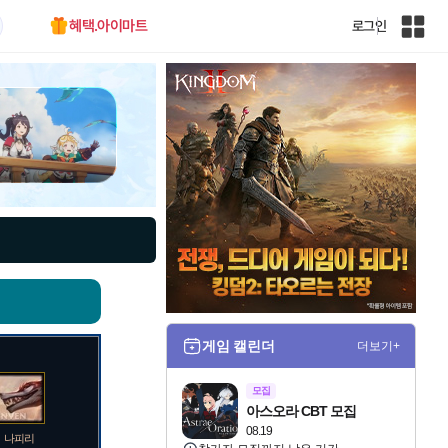
혜택.아이마트
로그인
인
벤
전
체
사
이
트
맵
게임 캘린더
더보기+
모집
아스오라 CBT 모집
08.19
나피리