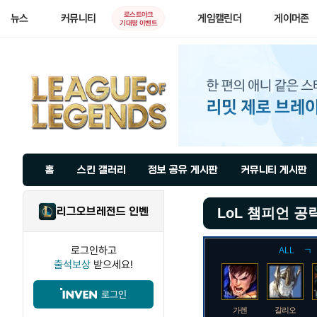
로스트아크
뉴스
커뮤니티
게임캘린더
게이머존
기대평 이벤트
홈
스킨 갤러리
정보 공유 게시판
커뮤니티 게시판
리그오브레전드 인벤
LoL 챔피언 공
로그인하고
ALL
ㄱ
출석보상
받으세요!
로그인
가렌
갈리오