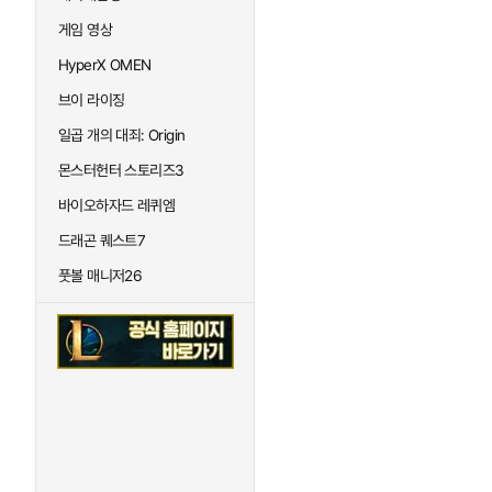
게임 영상
HyperX OMEN
브이 라이징
일곱 개의 대죄: Origin
몬스터헌터 스토리즈3
바이오하자드 레퀴엠
드래곤 퀘스트7
풋볼 매니저26