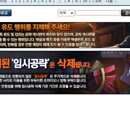
이전
1
|
2
|
3
|
4
|
5
|
6
|
7
|
8
|
9
|
10
|
...
|
328
다음
비에고
빅토르
뽀삐
사미라
사이온
사일러스
샤코
세트
소나
소라카
쉔
쉬바나
스몰더
스웨인
신드라
신지드
쓰레쉬
아리
아무무
아우렐리온 솔
아이번
아트록스
아펠리오스
알리스타
암베사
애니
애니비아
애쉬
오공
오로라
오른
오리아나
올라프
요네
요릭
유나라
유미
이렐리아
이블린
이즈리얼
일라오이
자르반 4세