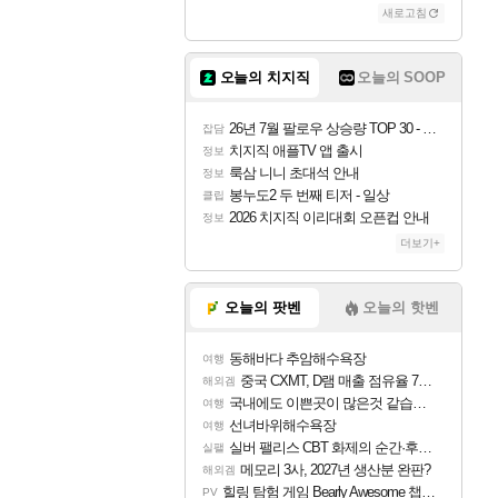
새로고침
조이
오늘의 치지직
오늘의 SOOP
카시오페아
26년 7월 팔로우 상승량 TOP 30 - 월간 치지직
잡담
치지직 애플TV 앱 출시
정보
룩삼 니니 초대석 안내
정보
코르키
봉누도2 두 번째 티저 - 일상
클립
2026 치지직 이리대회 오픈컵 안내
정보
더보기+
트런들
오늘의 팟벤
오늘의 핫벤
동해바다 추암해수욕장
여행
피즈
중국 CXMT, D램 매출 점유율 7%…글로벌 4위로 부상
해외겜
국내에도 이쁜곳이 많은것 같습니다
여행
선녀바위해수욕장
여행
실버 팰리스 CBT 화제의 순간·후기 모음
실팰
메모리 3사, 2027년 생산분 완판?
해외겜
힐링 탐험 게임 Bearly Awesome 챕터 1 트레일러
PV