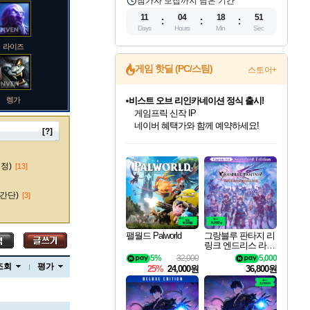
참가자 모집까지 남은 기간
11
04
18
50
Days
Hours
Min
Sec
라이즈
게임 핫딜 (PC/스팀)
스토어+
렝가
비스트 오브 리인카네이션 정식 출시!
게임프릭 신작 IP
네이버 혜택가와 함께 예약하세요!
[?]
인벤게임즈 8월 특별 할인!
드래곤소드: 어웨이크닝 입점!
문명 7 특별 할인!
마블 투혼 파이팅 소울즈 정식출시!
귀무자: 검의 길 예약 판매 중!
커세어 코브 출시 기념 할인!
더 렐릭 퍼스트 가디언 정식 출시
베데스다 40주년 기념 할인 중!
캡콤 프렌차이즈 할인 진행 중!
캡콤 일부 상품 상시 할인
스타워즈 은하계 레이서
로블록스 기프트 카드 공식 입점
인기 퍼블리셔 모음!
스팀으로 만나는 드래곤소드!
조선&고려 DLC 출시 예정
마블 히어로 총 출동&화려한 격투!
10% 할인과
해적'섬'을 발전시키자!
설화x하드코어 액션!
베데스다의 명작들을
몬헌, 바하 등 인기 IP를
몬헌 와일즈 & 드래곤즈 도그마2
인벤게임즈에서 10% 추가 적립
Robux를 가장 안전하고
마오카이
최대 90% 할인가를 만나보세요!
네이버혜택과 함께 만나보세요!
50%할인&추가 적립까지!
네이버 포인트 혜택까지!
이니&베니 혜택까지!
할인&네이버혜택으로 만나보세요!
네이버페이 혜택과 만나보세요!
40주년 프로모션으로 만나보세요!
할인가에 만나보세요!
일부 에디션 상시 할인!
혜택으로 예약 판매 중
편안하게 충전하세요
수정)
[13]
간단)
[3]
바루스
팰월드 Palworld
그랑블루 판타지 리
링크 엔드리스 라그
나로크 업그레이드
5%
32,000
5,000
브랜드
킷 Granblue Fantasy
조회
평가
25%
24,000원
36,800원
Relink Endless Ragn
arok Upgrade Kit DL
C