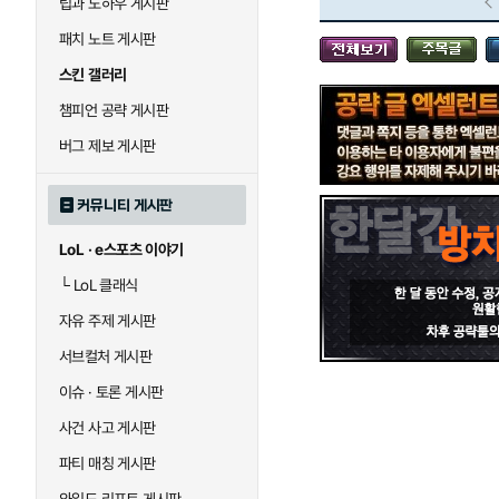
팁과 노하우 게시판
블라디미르
블리츠크랭크
패치 노트 게시판
스킨 갤러리
세라핀
세주아니
챔피언 공략 게시판
버그 제보 게시판
시비르
신 짜오
커뮤니티 게시판
LoL · e스포츠 이야기
아칼리
아크샨
└
LoL 클래식
자유 주제 게시판
에코
엘리스
서브컬처 게시판
이슈 · 토론 게시판
사건 사고 게시판
우르곳
워윅
파티 매칭 게시판