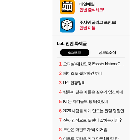
매일매일,
인벤 출석체크!
주사위 굴리고 포인트!
인벤 마블
LoL 인벤 화제글
e스포츠
정보&소식
1
오피셜) 대한민국 Esports Nations Cup 2026 국가대표 명단 모두 확정
2
페이즈도 불쌍하긴 하네
3
LPL 현황정리
4
탐동이 같은 애들은 질수가 없긴하네
5
KT는 자기들도 빵 터졌었네
6
2026 사람들 싸게 만드는 원딜 명장면
7
진짜 갠적으로 도란이 잘하는거임 ?
8
도란은 마인드가 딱 이거임.
9
아무튼 도란은 리그 단독1위 팀 탑솔러라는거임