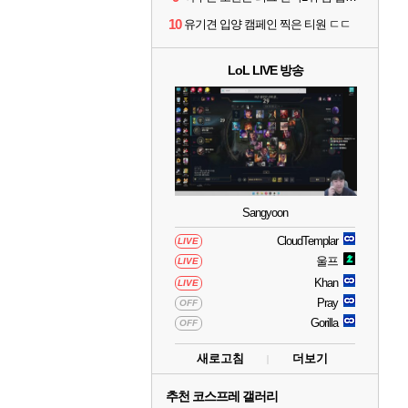
10
유기견 입양 캠페인 찍은 티원 ㄷㄷ
LoL LIVE 방송
Sangyoon
CloudTemplar
LIVE
울프
LIVE
Khan
LIVE
Pray
OFF
Gorilla
OFF
새로고침
더보기
추천 코스프레 갤러리