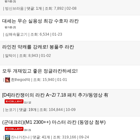
평가중 (
1
)
|
빙신브라움
|
댓글: 1개
|
조회: 7,892
|
02-08
대세는 무슨 실용성 최강 수호자 라칸
평가중 (
2
)
|
심해속물고기
|
조회: 6,534
|
01-23
라인전 약캐를 강캐로! 봉풀주 라칸
|
말턱이
|
조회: 8,943
|
01-02
모두 개재밌고 좋은 정글라칸하세요!
|
흰thegod딱
|
조회: 15,940
|
01-01
[D4]라칸쟁이의 라칸 A~Z/ 7.18 패치 추가/동영상 有
11 / 12
|
눈코기
|
댓글: 19개
|
조회: 104,844
|
10-09
(군대크리)(M1 2300++) 마스터 라칸 (동영상 첨부)
19 / 21
|
잔나가잔나
|
댓글: 41개
|
조회: 319,166
|
09-24