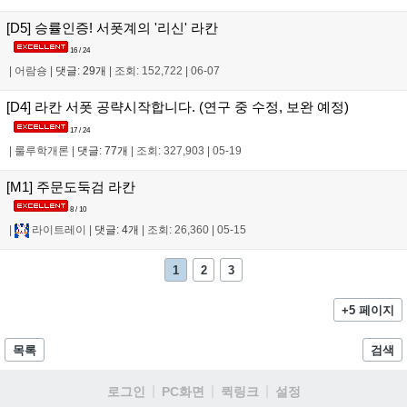
[D5] 승률인증! 서폿계의 '리신' 라칸
16 / 24
|
어람숑
|
댓글: 29개
|
조회: 152,722
|
06-07
[D4] 라칸 서폿 공략시작합니다. (연구 중 수정, 보완 예정)
17 / 24
|
룰루학개론
|
댓글: 77개
|
조회: 327,903
|
05-19
[M1] 주문도둑검 라칸
8 / 10
|
라이트레이
|
댓글: 4개
|
조회: 26,360
|
05-15
1
2
3
+5 페이지
목록
검색
로그인
PC화면
퀵링크
설정