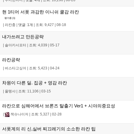
|
무시한바니
|
댓글: 4개
|
조회: 10,296
|
08-26
현 1티어 서폿 과감한 이니쉬 쿨감 라칸
평가중 (
1
)
|
라칸충
|
댓글: 1개
|
조회: 9,427
|
08-18
내가쓰려고 만든공략
|
솔아카서포터
|
조회: 4,039
|
05-17
라칸공략
|
버스타고싶어
|
조회: 5,423
|
04-24
차원이 다른 딜. 집공 + 영감 라칸
|
올텡샤
|
조회: 11,106
|
03-15
라칸으로 심해어에서 브론즈 탈출기 Ver1 + 시야의중요성
|
잭슈나이저
|
조회: 5,327
|
02-28
서폿계의 리 신,실버 찌끄레기의 소소한 라칸 팁