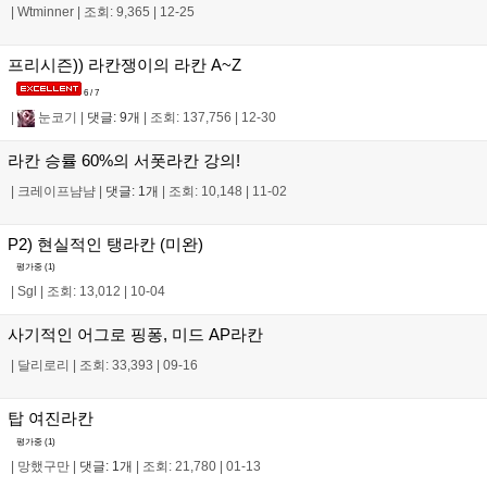
|
Wtminner
|
조회: 9,365
|
12-25
프리시즌)) 라칸쟁이의 라칸 A~Z
6 / 7
|
눈코기
|
댓글: 9개
|
조회: 137,756
|
12-30
라칸 승률 60%의 서폿라칸 강의!
|
크레이프냠냠
|
댓글: 1개
|
조회: 10,148
|
11-02
P2) 현실적인 탱라칸 (미완)
평가중 (
1
)
|
Sgl
|
조회: 13,012
|
10-04
사기적인 어그로 핑퐁, 미드 AP라칸
|
달리로리
|
조회: 33,393
|
09-16
탑 여진라칸
평가중 (
1
)
|
망했구만
|
댓글: 1개
|
조회: 21,780
|
01-13