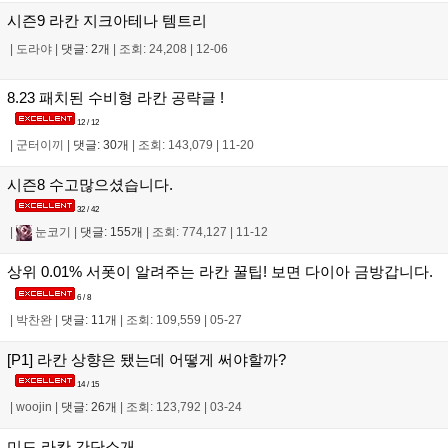
시즌9 라칸 지크아테나 템트리
|
도라야
|
댓글: 2개
|
조회: 24,208
|
12-06
8.23 패치된 수비형 라칸 공략글 !
12 / 12
|
군터이끼
|
댓글: 30개
|
조회: 143,079
|
11-20
시즌8 수고많으셨습니다.
32 / 42
|
눈코기
|
댓글: 155개
|
조회: 774,127
|
11-12
상위 0.01% 서폿이 알려주는 라칸 꿀팁! 보면 다이아 금방갑니다.
6 / 8
|
박찬완
|
댓글: 11개
|
조회: 109,559
|
05-27
[P1] 라칸 상향은 됐는데 어떻게 써야할까?
14 / 15
|
woojin
|
댓글: 26개
|
조회: 123,792
|
03-24
미드 라칸 간단소개