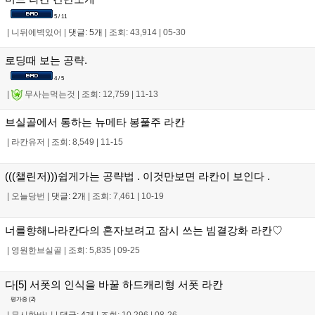
5 / 11
|
니뒤에벽있어
|
댓글: 5개
|
조회: 43,914
|
05-30
로딩때 보는 공략.
4 / 5
|
무사는먹는것
|
조회: 12,759
|
11-13
브실골에서 통하는 뉴메타 봉풀주 라칸
|
라칸유저
|
조회: 8,549
|
11-15
(((챌린저)))쉽게가는 공략법 . 이것만보면 라칸이 보인다 .
|
오늘당번
|
댓글: 2개
|
조회: 7,461
|
10-19
너를향해나라칸다의 혼자보려고 잠시 쓰는 빔결강화 라칸♡
|
영원한브실골
|
조회: 5,835
|
09-25
다[5] 서폿의 인식을 바꿀 하드캐리형 서폿 라칸
평가중 (
2
)