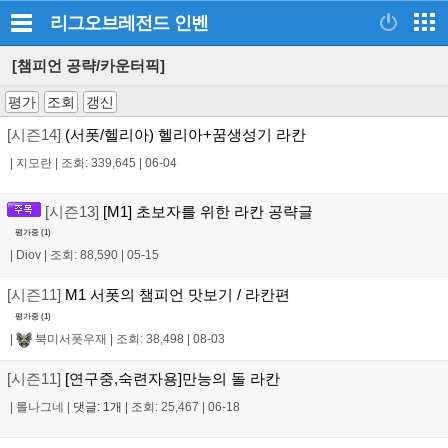
리그오브레전드
인벤
[챔피언 공략/카운터픽]
평가
조회
갱신
[시즌14]
(서폿/헬리아) 헬리아+꿈생성기 라칸
|
지모란
|
조회: 339,645
|
06-04
[시즌13]
[M1] 초보자를 위한 라칸 공략글
평가중 (
1
)
|
Diov
|
조회: 88,590
|
05-15
[시즌11]
M1 서폿의 챔피언 맛보기 / 라칸편
평가중 (
1
)
|
북미서폿우재
|
조회: 38,498
|
08-03
[시즌11]
[연구중,숙련자용]만능의 돌 라칸
|
롤나그네
|
댓글: 1개
|
조회: 25,467
|
06-18