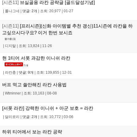
[시즌11]
브실골용 라칸 공략글 [골드달성기념]
|
롤나그네
|
댓글: 2개
|
조회: 20,977
|
01-27
[시즌11]
[프리시즌](신화 아이템별 추천 갱신)11시즌에 라칸을 하
고싶으시다구요? 이거 한번 보시죠
평가중 (
1
)
|
디지탈
|
조회: 13,824
|
11-26
현 1티어 서폿 과감한 이니쉬 라칸
7 / 8
|
라칸충
|
댓글: 9개
|
조회: 139,855
|
12-31
버프 먹고 쓸만해진 라칸 사용법
|
Wtminner
|
조회: 10,163
|
08-08
[서폿 라칸] 강력한 이니쉬 + 아군 보호 = 라칸
|
달리로리
|
댓글: 2개
|
조회: 10,772
|
03-06
하위 티어에서 보는 라칸 공략